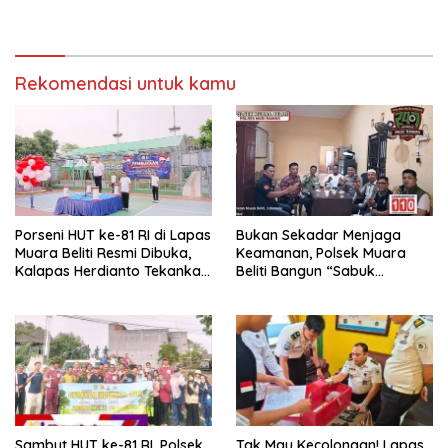
Langkah Nyata Perkuat
Keamanan dan Tingkatkan
Pelayanan Pemasyarakatan
Rekomendasi untuk kamu
Porseni HUT ke-81 RI di Lapas
Bukan Sekadar Menjaga
Muara Beliti Resmi Dibuka,
Keamanan, Polsek Muara
Kalapas Herdianto Tekankan
Beliti Bangun “Sabuk
Sportivitas dan Pembinaan
Kamtibmas” Bersama
Warga Binaan.
Masyarakat
Sambut HUT ke-81 RI, Polsek
Tak Mau Kecolongan! Lapas