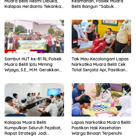
Muara Beliti Resmi Dibuka,
Keamanan, Polsek Muara
Kalapas Herdianto Tekankan
Beliti Bangun “Sabuk
Sportivitas dan Pembinaan
Kamtibmas” Bersama
Warga Binaan.
Masyarakat
Sambut HUT ke-81 RI, Polsek
Tak Mau Kecolongan! Lapas
Muara Beliti Iptu Miming
Narkotika Muara Beliti Cek
Wijaya, S.E., M.M. Gerakkan
Total Senjata Api, Pastikan
Gotong Royong: Lingkungan
Pengamanan Selalu Siaga 24
Bersih, Warga Nyaman.
Jam
Kalapas Muara Beliti
Lapas Narkotika Muara Beliti
Kumpulkan Seluruh Pejabat,
Pastikan Hak Kesehatan
Rapat Strategis Jadi
Warga Binaan Terpenuhi.