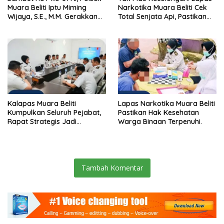
Muara Beliti Iptu Miming
Narkotika Muara Beliti Cek
Wijaya, S.E., M.M. Gerakkan
Total Senjata Api, Pastikan
Gotong Royong: Lingkungan
Pengamanan Selalu Siaga 24
Bersih, Warga Nyaman.
Jam
Kalapas Muara Beliti
Lapas Narkotika Muara Beliti
Kumpulkan Seluruh Pejabat,
Pastikan Hak Kesehatan
Rapat Strategis Jadi
Warga Binaan Terpenuhi.
Langkah Nyata Perkuat
Keamanan dan Tingkatkan
Pelayanan Pemasyarakatan
Tambah Komentar