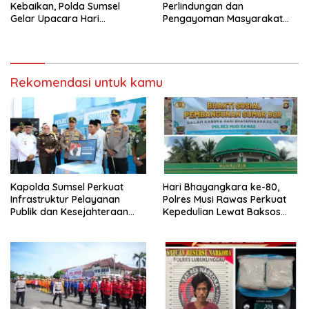
Kebaikan, Polda Sumsel
Perlindungan dan
Gelar Upacara Hari
Pengayoman Masyarakat
Kesadaran Nasional di
Lewat Safari Subuh
Palembang
Rekomendasi untuk kamu
Kapolda Sumsel Perkuat
Hari Bhayangkara ke-80,
Infrastruktur Pelayanan
Polres Musi Rawas Perkuat
Publik dan Kesejahteraan
Kepedulian Lewat Baksos
Masyarakat di Musi Rawas
Sumur Bor.