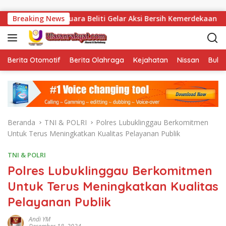
Langsung ke konten
ika Muara Beliti Gelar Aksi Bersih Kemerdekaan
Breaking News
Vonis
Berita Otomotif
Berita Olahraga
Kejahatan
Nissan
Bulut
Beranda
TNI & POLRI
Polres Lubuklinggau Berkomitmen
Untuk Terus Meningkatkan Kualitas Pelayanan Publik
TNI & POLRI
Polres Lubuklinggau Berkomitmen
Untuk Terus Meningkatkan Kualitas
Pelayanan Publik
Andi YM