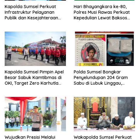
Kapolda Sumsel Perkuat
Hari Bhayangkara ke-80,
Infrastruktur Pelayanan
Polres Musi Rawas Perkuat
Publik dan Kesejahteraan
Kepedulian Lewat Baksos
Masyarakat di Musi Rawas
Sumur Bor.
Kapolda Sumsel Pimpin Apel
Polda Sumsel Bongkar
Besar Sabuk Kamtibmas di
Penyelundupan 204 Gram
OKI, Target Zero Karhutla
Sabu di Lubuk Linggau,
2026
Residivis Tak Berkutik
Terjaring Undercover Buy
Wujudkan Presisi Melalui
Wakapolda Sumsel Perkuat