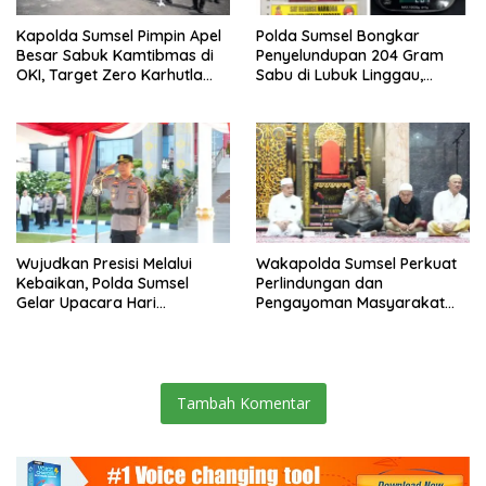
Kapolda Sumsel Pimpin Apel
Polda Sumsel Bongkar
Besar Sabuk Kamtibmas di
Penyelundupan 204 Gram
OKI, Target Zero Karhutla
Sabu di Lubuk Linggau,
2026
Residivis Tak Berkutik
Terjaring Undercover Buy
Wujudkan Presisi Melalui
Wakapolda Sumsel Perkuat
Kebaikan, Polda Sumsel
Perlindungan dan
Gelar Upacara Hari
Pengayoman Masyarakat
Kesadaran Nasional di
Lewat Safari Subuh
Palembang
Tambah Komentar