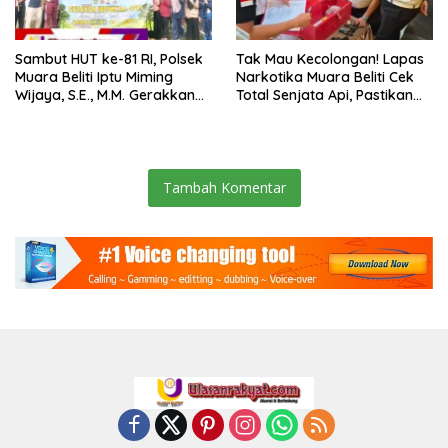
Sambut HUT ke-81 RI, Polsek
Tak Mau Kecolongan! Lapas
Muara Beliti Iptu Miming
Narkotika Muara Beliti Cek
Wijaya, S.E., M.M. Gerakkan
Total Senjata Api, Pastikan
Gotong Royong: Lingkungan
Pengamanan Selalu Siaga 24
Bersih, Warga Nyaman.
Jam
Tambah Komentar