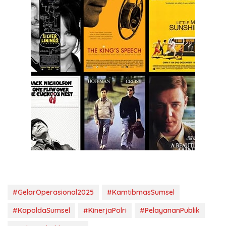
#GelarOperasional2025
#KamtibmasSumsel
#KapoldaSumsel
#KinerjaPolri
#PelayananPublik