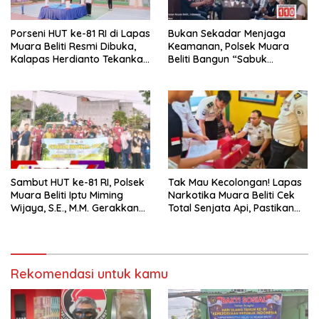
Porseni HUT ke-81 RI di Lapas
Bukan Sekadar Menjaga
Muara Beliti Resmi Dibuka,
Keamanan, Polsek Muara
Kalapas Herdianto Tekankan
Beliti Bangun “Sabuk
Sportivitas dan Pembinaan
Kamtibmas” Bersama
Warga Binaan.
Masyarakat
Sambut HUT ke-81 RI, Polsek
Tak Mau Kecolongan! Lapas
Muara Beliti Iptu Miming
Narkotika Muara Beliti Cek
Wijaya, S.E., M.M. Gerakkan
Total Senjata Api, Pastikan
Gotong Royong: Lingkungan
Pengamanan Selalu Siaga 24
Bersih, Warga Nyaman.
Jam
Rekomendasi untuk kamu