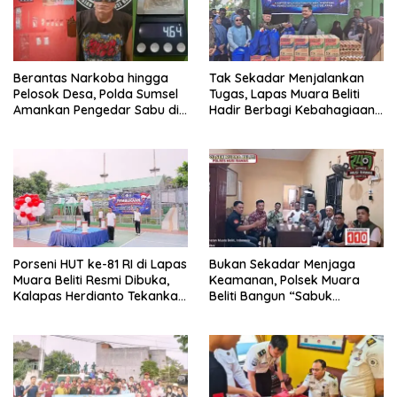
Berantas Narkoba hingga
Tak Sekadar Menjalankan
Pelosok Desa, Polda Sumsel
Tugas, Lapas Muara Beliti
Amankan Pengedar Sabu di
Hadir Berbagi Kebahagiaan
Musi Rawas
untuk Anak Panti Asuhan
Porseni HUT ke-81 RI di Lapas
Bukan Sekadar Menjaga
Muara Beliti Resmi Dibuka,
Keamanan, Polsek Muara
Kalapas Herdianto Tekankan
Beliti Bangun “Sabuk
Sportivitas dan Pembinaan
Kamtibmas” Bersama
Warga Binaan.
Masyarakat