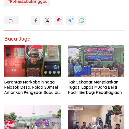
#PolresLubuklinggau
Baca Juga
Berantas Narkoba hingga
Tak Sekadar Menjalankan
Pelosok Desa, Polda Sumsel
Tugas, Lapas Muara Beliti
Amankan Pengedar Sabu di
Hadir Berbagi Kebahagiaan
Musi Rawas
untuk Anak Panti Asuhan