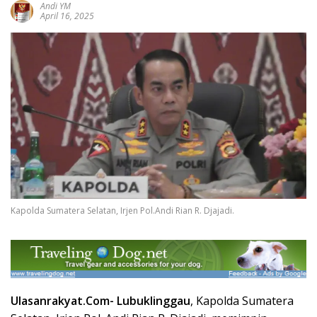
Andi YM
April 16, 2025
Kapolda Sumatera Selatan, Irjen Pol.Andi Rian R. Djajadi.
Ulasanrakyat.Com-
Lubuklinggau
, Kapolda Sumatera