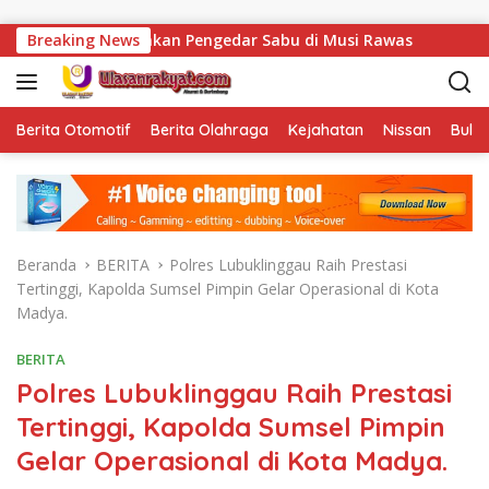
Langsung ke konten
el Amankan Pengedar Sabu di Musi Rawas
Breaking News
Tak Sekadar 
Berita Otomotif
Berita Olahraga
Kejahatan
Nissan
Bulut
Beranda
BERITA
Polres Lubuklinggau Raih Prestasi
Tertinggi, Kapolda Sumsel Pimpin Gelar Operasional di Kota
Madya.
BERITA
Polres Lubuklinggau Raih Prestasi
Tertinggi, Kapolda Sumsel Pimpin
Gelar Operasional di Kota Madya.