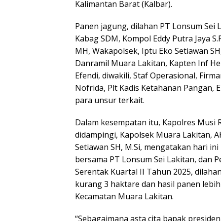
Kalimantan Barat (Kalbar).
Panen jagung, dilahan PT Lonsum Sei La
Kabag SDM, Kompol Eddy Putra Jaya S.
MH, Wakapolsek, Iptu Eko Setiawan SH, M
Danramil Muara Lakitan, Kapten Inf He
Efendi, diwakili, Staf Operasional, Fir
Nofrida, Plt Kadis Ketahanan Pangan, 
para unsur terkait.
Dalam kesempatan itu, Kapolres Musi 
didampingi, Kapolsek Muara Lakitan, 
Setiawan SH, M.Si, mengatakan hari in
bersama PT Lonsum Sei Lakitan, dan 
Serentak Kuartal II Tahun 2025, dilaha
kurang 3 haktare dan hasil panen lebi
Kecamatan Muara Lakitan.
“Sebagaimana asta cita bapak presid