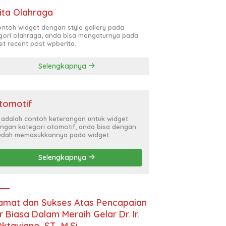
ita Olahraga
contoh widget dengan style gallery pada
gori olahraga, anda bisa mengaturnya pada
et recent post wpberita.
Selengkapnya
tomotif
i adalah contoh keterangan untuk widget
ngan kategori otomotif, anda bisa dengan
dah memasukkannya pada widget.
Selengkapnya
amat dan Sukses Atas Pencapaian
r Biasa Dalam Meraih Gelar Dr. Ir.
Oktaviano, ST., M.Si.