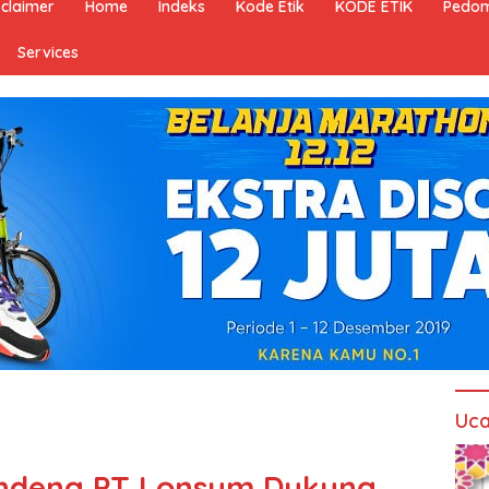
sclaimer
Home
Indeks
Kode Etik
KODE ETIK
Pedom
Services
Uca
andeng PT Lonsum Dukung