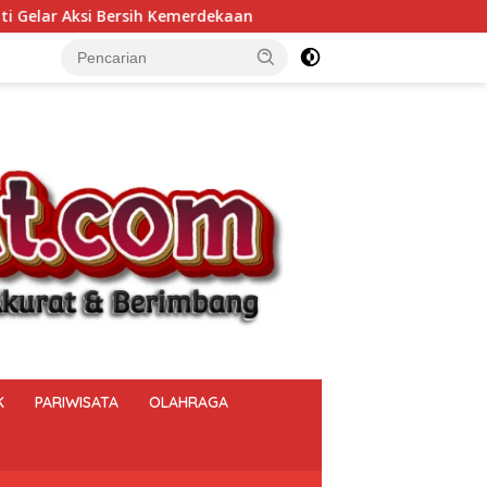
merdekaan
Vonis Korupsi Jembatan Cirauci II, Eks Kadi
K
PARIWISATA
OLAHRAGA