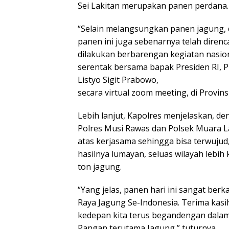
Sei Lakitan merupakan panen perdana.
“Selain melangsungkan panen jagung, d
panen ini juga sebenarnya telah diren
dilakukan berbarengan kegiatan nasio
serentak bersama bapak Presiden RI, P
Listyo Sigit Prabowo,
secara virtual zoom meeting, di Provins
Lebih lanjut, Kapolres menjelaskan, d
Polres Musi Rawas dan Polsek Muara L
atas kerjasama sehingga bisa terwuju
hasilnya lumayan, seluas wilayah lebih
ton jagung.
“Yang jelas, panen hari ini sangat be
Raya Jagung Se-Indonesia. Terima kasi
kedepan kita terus begandengan dala
Pangan terutama Jagung,” tuturnya