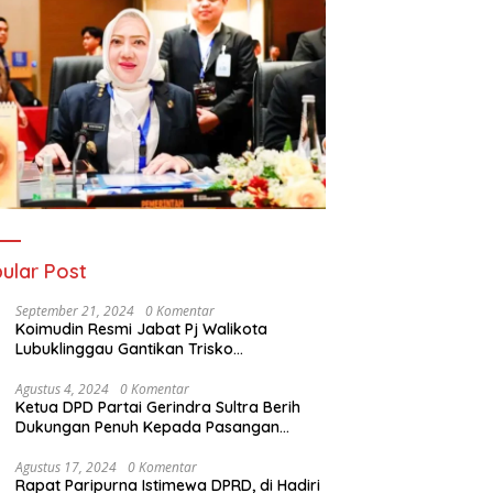
ular Post
September 21, 2024
0 Komentar
Koimudin Resmi Jabat Pj Walikota
Lubuklinggau Gantikan Trisko
Defriansyah
Agustus 4, 2024
0 Komentar
Ketua DPD Partai Gerindra Sultra Berih
Dukungan Penuh Kepada Pasangan
Calon Bupati Konawe dan Wakil Bupati
Konawe (HADIR) di Pilkada Konawe 2024
Agustus 17, 2024
0 Komentar
Rapat Paripurna Istimewa DPRD, di Hadiri