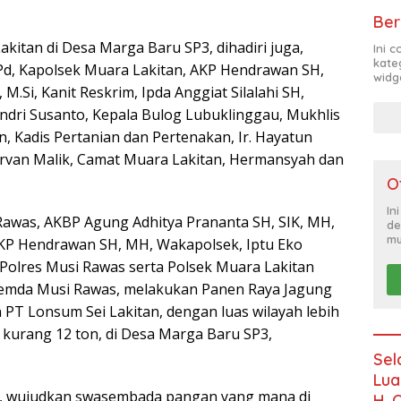
Ber
kitan di Desa Marga Baru SP3, dihadiri juga,
Ini 
kate
Pd, Kapolsek Muara Lakitan, AKP Hendrawan SH,
widg
.Si, Kanit Reskrim, Ipda Anggiat Silalahi SH,
ndri Susanto, Kepala Bulog Lubuklinggau, Mukhlis
man, Kadis Pertanian dan Pertenakan, Ir. Hayatun
Ervan Malik, Camat Muara Lakitan, Hermansyah dan
O
In
Rawas, AKBP Agung Adhitya Prananta SH, SIK, MH,
de
mu
AKP Hendrawan SH, MH, Wakapolsek, Iptu Eko
i Polres Musi Rawas serta Polsek Muara Lakitan
Pemda Musi Rawas, melakukan Panen Raya Jagung
n PT Lonsum Sei Lakitan, dengan luas wilayah lebih
h kurang 12 ton, di Desa Marga Baru SP3,
Sel
Lua
en, wujudkan swasembada pangan yang mana di
H. 