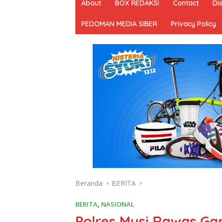
About
BOX REDAKSI
Contact
Di
PEDOMAN MEDIA SIBER
Privacy Policy
Beranda
BERITA
BERITA
,
NASIONAL
Polres Musi Rawas G