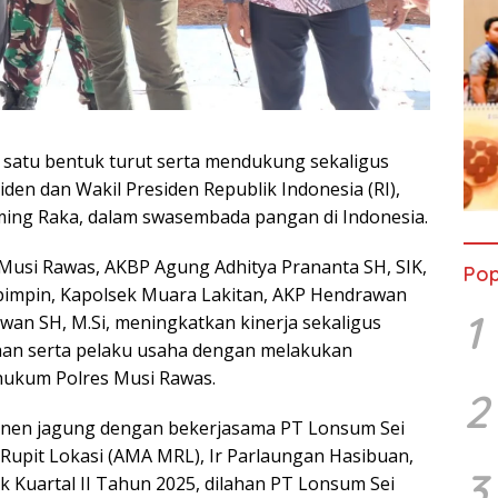
 satu bentuk turut serta mendukung sekaligus
den dan Wakil Presiden Republik Indonesia (RI),
ing Raka, dalam swasembada pangan di Indonesia.
 Musi Rawas, AKBP Agung Adhitya Prananta SH, SIK,
Pop
pimpin, Kapolsek Muara Lakitan, AKP Hendrawan
1
wan SH, M.Si, meningkatkan kinerja sekaligus
an serta pelaku usaha dengan melakukan
hukum Polres Musi Rawas.
2
panen jagung dengan bekerjasama PT Lonsum Sei
 Rupit Lokasi (AMA MRL), Ir Parlaungan Hasibuan,
3
 Kuartal II Tahun 2025, dilahan PT Lonsum Sei