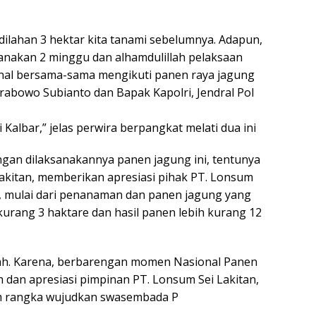
ilahan 3 hektar kita tanami sebelumnya. Adapun,
canakan 2 minggu dan alhamdulillah pelaksaan
nal bersama-sama mengikuti panen raya jagung
rabowo Subianto dan Bapak Kapolri, Jendral Pol
i Kalbar,” jelas perwira berpangkat melati dua ini
engan dilaksanakannya panen jagung ini, tentunya
akitan, memberikan apresiasi pihak PT. Lonsum
d, mulai dari penanaman dan panen jagung yang
 kurang 3 haktare dan hasil panen lebih kurang 12
rkah. Karena, berbarengan momen Nasional Panen
h dan apresiasi pimpinan PT. Lonsum Sei Lakitan,
m rangka wujudkan swasembada P