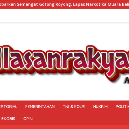
 Royong, Lapas Narkotika Muara Beliti Gelar Aksi Bersih Ke
ERTORIAL
PEMERINTAHAN
TNI & POLRI
HUKRIM
POLITI
EKOBIS
OPINI