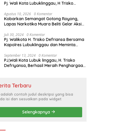
Pj. Wali Kota Lubuklinggau, H Trisko
Defriyansa Dengan Agenda
Mendengarkan Pidato Kenegaraan
Agustus 10, 2026
0 Komentar
Kobarkan Semangat Gotong Royong,
Presiden RI Dalam Rangka HUT ke-79
Lapas Narkotika Muara Beliti Gelar Aksi
Bersih Kemerdekaan
Juli 30, 2024
0 Komentar
Pj. Walikota H. Trisko Defriansa Bersama
Kapolres Lubuklinggau dan Meminta
Kepada Masyarakat Cerdas Menyikapi
Hajatan Politik
September 13, 2024
0 Komentar
PJ,Wali Kota Lubuk linggau, H. Trisko
Defriyansa, Berhasil Meraih Penghargaan
Bergengsi Dengan Menerapkan Sistem
Merit Dalam Pengisian JPT
erita Terbaru
i adalah contoh judul deskripsi yang bisa
da isi dan sesuaikan pada widget
Selengkapnya