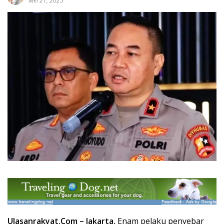
Mei 21, 2025
U
lasanrakyat.Com
–
Jakarta.
Enam pelaku penyebar