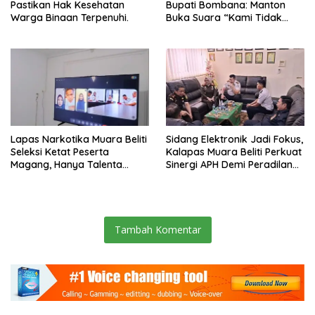
Pastikan Hak Kesehatan
Bupati Bombana: Manton
Warga Binaan Terpenuhi.
Buka Suara “Kami Tidak
Pernah Menutup Ruang Hak
Jawab”.
Lapas Narkotika Muara Beliti
Sidang Elektronik Jadi Fokus,
Seleksi Ketat Peserta
Kalapas Muara Beliti Perkuat
Magang, Hanya Talenta
Sinergi APH Demi Peradilan
Berintegritas yang Lolos.
Pidana yang Modern dan
Efektif
Tambah Komentar