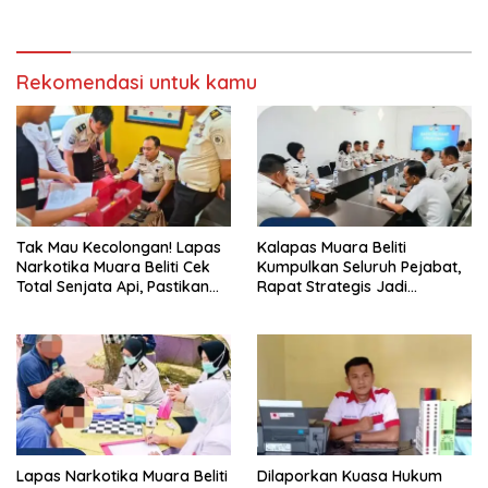
Berintegritas yang Lolos.
Pidana yang Modern dan
Efektif
Rekomendasi untuk kamu
Tak Mau Kecolongan! Lapas
Kalapas Muara Beliti
Narkotika Muara Beliti Cek
Kumpulkan Seluruh Pejabat,
Total Senjata Api, Pastikan
Rapat Strategis Jadi
Pengamanan Selalu Siaga 24
Langkah Nyata Perkuat
Jam
Keamanan dan Tingkatkan
Pelayanan Pemasyarakatan
Lapas Narkotika Muara Beliti
Dilaporkan Kuasa Hukum