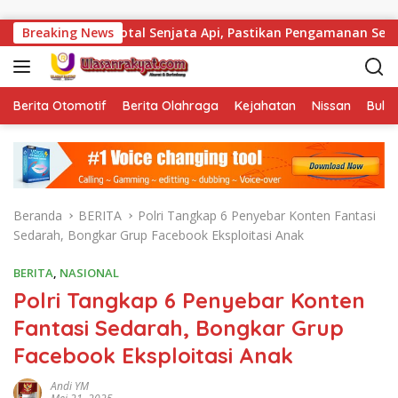
Langsung ke konten
i Cek Total Senjata Api, Pastikan Pengamanan Selalu Siaga 24
Breaking News
Berita Otomotif
Berita Olahraga
Kejahatan
Nissan
Bulut
Beranda
BERITA
Polri Tangkap 6 Penyebar Konten Fantasi
Sedarah, Bongkar Grup Facebook Eksploitasi Anak
BERITA
,
NASIONAL
Polri Tangkap 6 Penyebar Konten
Fantasi Sedarah, Bongkar Grup
Facebook Eksploitasi Anak
Andi YM