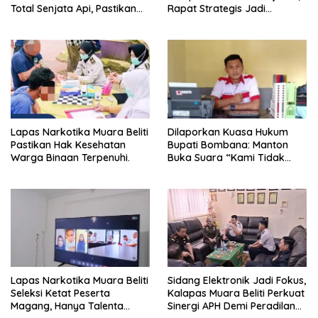
Total Senjata Api, Pastikan
Rapat Strategis Jadi
Pengamanan Selalu Siaga 24
Langkah Nyata Perkuat
Jam
Keamanan dan Tingkatkan
Pelayanan Pemasyarakatan
Lapas Narkotika Muara Beliti
Dilaporkan Kuasa Hukum
Pastikan Hak Kesehatan
Bupati Bombana: Manton
Warga Binaan Terpenuhi.
Buka Suara “Kami Tidak
Pernah Menutup Ruang Hak
Jawab”.
Lapas Narkotika Muara Beliti
Sidang Elektronik Jadi Fokus,
Seleksi Ketat Peserta
Kalapas Muara Beliti Perkuat
Magang, Hanya Talenta
Sinergi APH Demi Peradilan