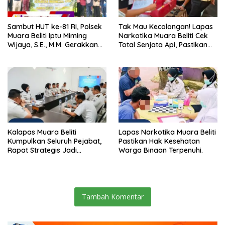
Sambut HUT ke-81 RI, Polsek
Tak Mau Kecolongan! Lapas
Muara Beliti Iptu Miming
Narkotika Muara Beliti Cek
Wijaya, S.E., M.M. Gerakkan
Total Senjata Api, Pastikan
Gotong Royong: Lingkungan
Pengamanan Selalu Siaga 24
Bersih, Warga Nyaman.
Jam
Kalapas Muara Beliti
Lapas Narkotika Muara Beliti
Kumpulkan Seluruh Pejabat,
Pastikan Hak Kesehatan
Rapat Strategis Jadi
Warga Binaan Terpenuhi.
Langkah Nyata Perkuat
Keamanan dan Tingkatkan
Pelayanan Pemasyarakatan
Tambah Komentar