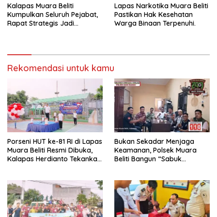
Kalapas Muara Beliti
Lapas Narkotika Muara Beliti
Kumpulkan Seluruh Pejabat,
Pastikan Hak Kesehatan
Rapat Strategis Jadi
Warga Binaan Terpenuhi.
Langkah Nyata Perkuat
Keamanan dan Tingkatkan
Pelayanan Pemasyarakatan
Rekomendasi untuk kamu
Porseni HUT ke-81 RI di Lapas
Bukan Sekadar Menjaga
Muara Beliti Resmi Dibuka,
Keamanan, Polsek Muara
Kalapas Herdianto Tekankan
Beliti Bangun “Sabuk
Sportivitas dan Pembinaan
Kamtibmas” Bersama
Warga Binaan.
Masyarakat