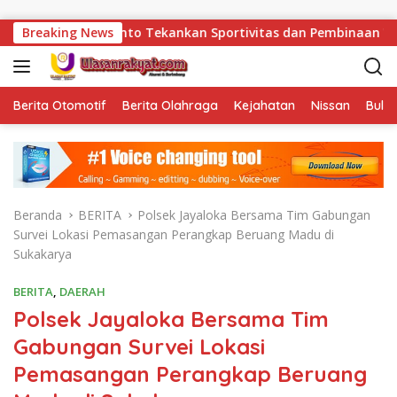
Langsung ke konten
s Herdianto Tekankan Sportivitas dan Pembinaan Warga Binaan.
Breaking News
Berita Otomotif
Berita Olahraga
Kejahatan
Nissan
Bulut
Beranda
BERITA
Polsek Jayaloka Bersama Tim Gabungan
Survei Lokasi Pemasangan Perangkap Beruang Madu di
Sukakarya
BERITA
,
DAERAH
Polsek Jayaloka Bersama Tim
Gabungan Survei Lokasi
Pemasangan Perangkap Beruang