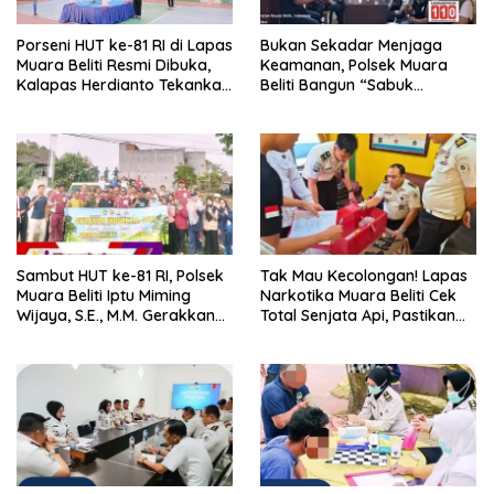
Porseni HUT ke-81 RI di Lapas
Bukan Sekadar Menjaga
Muara Beliti Resmi Dibuka,
Keamanan, Polsek Muara
Kalapas Herdianto Tekankan
Beliti Bangun “Sabuk
Sportivitas dan Pembinaan
Kamtibmas” Bersama
Warga Binaan.
Masyarakat
Sambut HUT ke-81 RI, Polsek
Tak Mau Kecolongan! Lapas
Muara Beliti Iptu Miming
Narkotika Muara Beliti Cek
Wijaya, S.E., M.M. Gerakkan
Total Senjata Api, Pastikan
Gotong Royong: Lingkungan
Pengamanan Selalu Siaga 24
Bersih, Warga Nyaman.
Jam