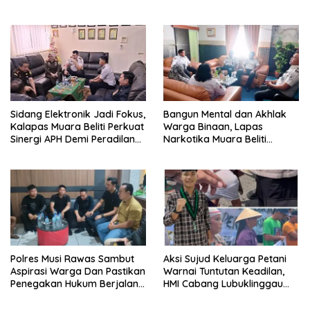
Pernah Menutup Ruang Hak
Berintegritas yang Lolos.
Jawab”.
Sidang Elektronik Jadi Fokus,
Bangun Mental dan Akhlak
Kalapas Muara Beliti Perkuat
Warga Binaan, Lapas
Sinergi APH Demi Peradilan
Narkotika Muara Beliti
Pidana yang Modern dan
Perkuat Sinergi dengan
Efektif
Kemenag Musi Rawas
Polres Musi Rawas Sambut
Aksi Sujud Keluarga Petani
Aspirasi Warga Dan Pastikan
Warnai Tuntutan Keadilan,
Penegakan Hukum Berjalan
HMI Cabang Lubuklinggau
Humanis dan Sesuai
Minta Penegakan Hukum
Prosedur
Humanis.