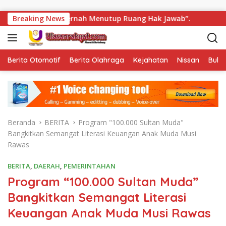
Langsung ke konten
k Pernah Menutup Ruang Hak Jawab”.
Breaking News
Lapas Narkotika 
Berita Otomotif
Berita Olahraga
Kejahatan
Nissan
Bulut
Beranda
BERITA
Program "100.000 Sultan Muda"
Bangkitkan Semangat Literasi Keuangan Anak Muda Musi
Rawas
BERITA
,
DAERAH
,
PEMERINTAHAN
Program “100.000 Sultan Muda”
Bangkitkan Semangat Literasi
Keuangan Anak Muda Musi Rawas