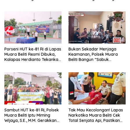
Musi Rawas
untuk Anak Panti Asuhan
Porseni HUT ke-81 RI di Lapas
Bukan Sekadar Menjaga
Muara Beliti Resmi Dibuka,
Keamanan, Polsek Muara
Kalapas Herdianto Tekankan
Beliti Bangun “Sabuk
Sportivitas dan Pembinaan
Kamtibmas” Bersama
Warga Binaan.
Masyarakat
Sambut HUT ke-81 RI, Polsek
Tak Mau Kecolongan! Lapas
Muara Beliti Iptu Miming
Narkotika Muara Beliti Cek
Wijaya, S.E., M.M. Gerakkan
Total Senjata Api, Pastikan
Gotong Royong: Lingkungan
Pengamanan Selalu Siaga 24