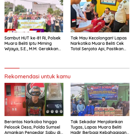
Sambut HUT ke-81 RI, Polsek
Tak Mau Kecolongan! Lapas
Muara Beliti Iptu Miming
Narkotika Muara Beliti Cek
Wijaya, S.E., M.M. Gerakkan
Total Senjata Api, Pastikan
Gotong Royong: Lingkungan
Pengamanan Selalu Siaga 24
Bersih, Warga Nyaman.
Jam
Rekomendasi untuk kamu
Berantas Narkoba hingga
Tak Sekadar Menjalankan
Pelosok Desa, Polda Sumsel
Tugas, Lapas Muara Beliti
Amankan Pengedar Sabu di
Hadir Berbagi Kebahagiaan