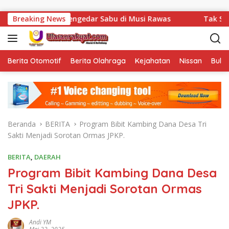
Langsung ke konten
n Pengedar Sabu di Musi Rawas
Breaking News
Tak Sekadar Menjalank
Berita Otomotif
Berita Olahraga
Kejahatan
Nissan
Bulut
Beranda
BERITA
Program Bibit Kambing Dana Desa Tri
Sakti Menjadi Sorotan Ormas JPKP.
BERITA
,
DAERAH
Program Bibit Kambing Dana Desa
Tri Sakti Menjadi Sorotan Ormas
JPKP.
Andi YM