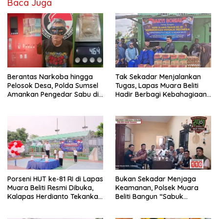
Baca Juga
Berantas Narkoba hingga
Tak Sekadar Menjalankan
Pelosok Desa, Polda Sumsel
Tugas, Lapas Muara Beliti
Amankan Pengedar Sabu di
Hadir Berbagi Kebahagiaan
Musi Rawas
untuk Anak Panti Asuhan
Porseni HUT ke-81 RI di Lapas
Bukan Sekadar Menjaga
Muara Beliti Resmi Dibuka,
Keamanan, Polsek Muara
Kalapas Herdianto Tekankan
Beliti Bangun “Sabuk
Sportivitas dan Pembinaan
Kamtibmas” Bersama
Warga Binaan.
Masyarakat