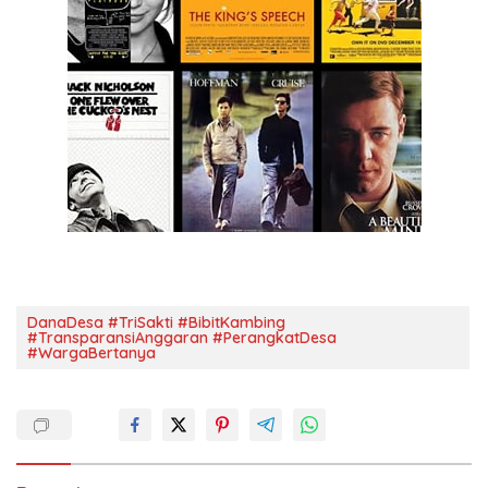
DanaDesa #TriSakti #BibitKambing
#TransparansiAnggaran #PerangkatDesa
#WargaBertanya