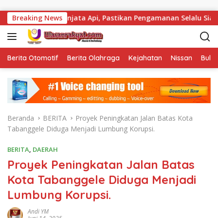
Langsung ke konten
l Senjata Api, Pastikan Pengamanan Selalu Siaga 24 Jam
Breaking News
Berita Otomotif
Berita Olahraga
Kejahatan
Nissan
Bulut
Beranda
BERITA
Proyek Peningkatan Jalan Batas Kota
Tabanggele Diduga Menjadi Lumbung Korupsi.
BERITA
,
DAERAH
Proyek Peningkatan Jalan Batas
Kota Tabanggele Diduga Menjadi
Lumbung Korupsi.
Andi YM