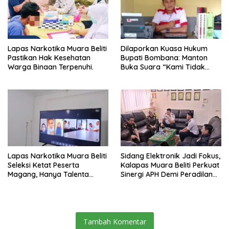
Lapas Narkotika Muara Beliti
Dilaporkan Kuasa Hukum
Pastikan Hak Kesehatan
Bupati Bombana: Manton
Warga Binaan Terpenuhi.
Buka Suara “Kami Tidak
Pernah Menutup Ruang Hak
Jawab”.
Lapas Narkotika Muara Beliti
Sidang Elektronik Jadi Fokus,
Seleksi Ketat Peserta
Kalapas Muara Beliti Perkuat
Magang, Hanya Talenta
Sinergi APH Demi Peradilan
Berintegritas yang Lolos.
Pidana yang Modern dan
Efektif
Tambah Komentar