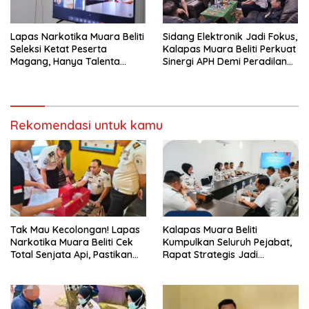
Lapas Narkotika Muara Beliti
Sidang Elektronik Jadi Fokus,
Seleksi Ketat Peserta
Kalapas Muara Beliti Perkuat
Magang, Hanya Talenta
Sinergi APH Demi Peradilan
Berintegritas yang Lolos.
Pidana yang Modern dan
Efektif
Rekomendasi untuk kamu
Tak Mau Kecolongan! Lapas
Kalapas Muara Beliti
Narkotika Muara Beliti Cek
Kumpulkan Seluruh Pejabat,
Total Senjata Api, Pastikan
Rapat Strategis Jadi
Pengamanan Selalu Siaga 24
Langkah Nyata Perkuat
Jam
Keamanan dan Tingkatkan
Pelayanan Pemasyarakatan