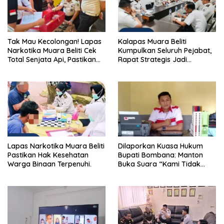
Tak Mau Kecolongan! Lapas
Kalapas Muara Beliti
Narkotika Muara Beliti Cek
Kumpulkan Seluruh Pejabat,
Total Senjata Api, Pastikan
Rapat Strategis Jadi
Pengamanan Selalu Siaga 24
Langkah Nyata Perkuat
Jam
Keamanan dan Tingkatkan
Pelayanan Pemasyarakatan
Lapas Narkotika Muara Beliti
Dilaporkan Kuasa Hukum
Pastikan Hak Kesehatan
Bupati Bombana: Manton
Warga Binaan Terpenuhi.
Buka Suara “Kami Tidak
Pernah Menutup Ruang Hak
Jawab”.