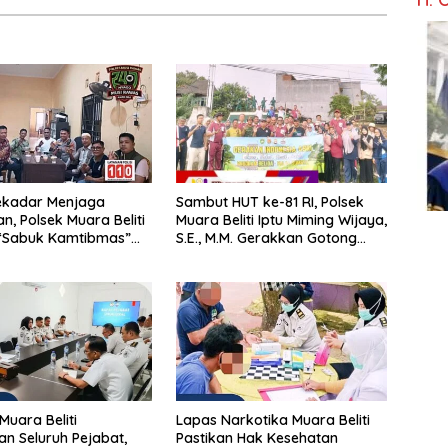
ekadar Menjaga
Sambut HUT ke-81 RI, Polsek
, Polsek Muara Beliti
Muara Beliti Iptu Miming Wijaya,
“Sabuk Kamtibmas”
S.E., M.M. Gerakkan Gotong
 Masyarakat
Royong: Lingkungan Bersih,
Warga Nyaman.
Muara Beliti
Lapas Narkotika Muara Beliti
n Seluruh Pejabat,
Pastikan Hak Kesehatan