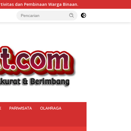
rga Binaan.
Bukan Sekadar Menjaga Keamanan, Polsek
K
PARIWISATA
OLAHRAGA