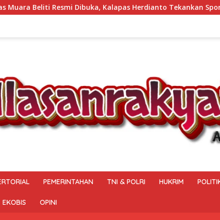
uka, Kalapas Herdianto Tekankan Sportivitas dan Pembinaan Wa
ERTORIAL
PEMERINTAHAN
TNI & POLRI
HUKRIM
POLITI
EKOBIS
OPINI