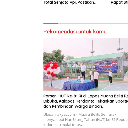
Total Senjata Api, Pastikan
Rapat St
Pengamanan Selalu Siaga 24
Nyata P
Jam
Tingkatk
Pemasya
Rekomendasi untuk kamu
Porseni HUT ke-81 RI di Lapas Muara Beliti R
Dibuka, Kalapas Herdianto Tekankan Sportiv
dan Pembinaan Warga Binaan.
Ulasanrakyat.com – Muara Beliti. Semarak
menyambut Hari Ulang Tahun (HUT) ke-81 Republ
Indonesia mulai terasa…