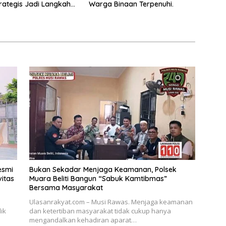
rategis Jadi Langkah
Warga Binaan Terpenuhi.
erkuat Keamanan dan
an Pelayanan
rakatan
esmi
Bukan Sekadar Menjaga Keamanan, Polsek
itas
Muara Beliti Bangun “Sabuk Kamtibmas”
Bersama Masyarakat
Ulasanrakyat.com – Musi Rawas. Menjaga keamanan
ik
dan ketertiban masyarakat tidak cukup hanya
mengandalkan kehadiran aparat…