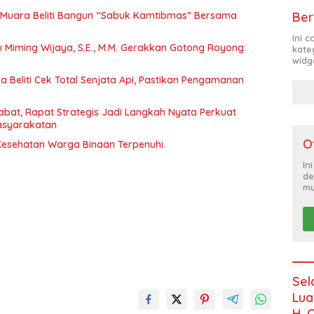
Muara Beliti Bangun “Sabuk Kamtibmas” Bersama
Ber
Ini 
tu Miming Wijaya, S.E., M.M. Gerakkan Gotong Royong:
kate
widg
 Beliti Cek Total Senjata Api, Pastikan Pengamanan
abat, Rapat Strategis Jadi Langkah Nyata Perkuat
asyarakatan
O
 Kesehatan Warga Binaan Terpenuhi.
In
de
mu
Sel
Lua
H. 