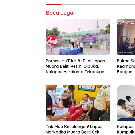
o
n
k
Baca Juga
Porseni HUT ke-81 RI di Lapas
Bukan S
Muara Beliti Resmi Dibuka,
Keamanan
Kalapas Herdianto Tekankan
Bangun 
Sportivitas dan Pembinaan
Bersama
Warga Binaan.
Tak Mau Kecolongan! Lapas
Kalapas 
Narkotika Muara Beliti Cek
Kumpulka