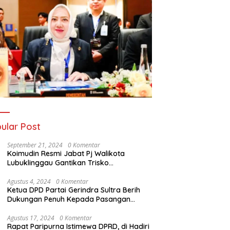
ular Post
September 21, 2024
0 Komentar
Koimudin Resmi Jabat Pj Walikota
Lubuklinggau Gantikan Trisko
Defriansyah
Agustus 4, 2024
0 Komentar
Ketua DPD Partai Gerindra Sultra Berih
Dukungan Penuh Kepada Pasangan
Calon Bupati Konawe dan Wakil Bupati
Konawe (HADIR) di Pilkada Konawe 2024
Agustus 17, 2024
0 Komentar
Rapat Paripurna Istimewa DPRD, di Hadiri