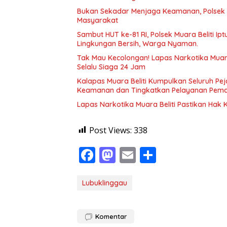
Bukan Sekadar Menjaga Keamanan, Polsek 
Masyarakat
Sambut HUT ke-81 RI, Polsek Muara Beliti Ip
Lingkungan Bersih, Warga Nyaman.
Tak Mau Kecolongan! Lapas Narkotika Muara
Selalu Siaga 24 Jam
Kalapas Muara Beliti Kumpulkan Seluruh Pej
Keamanan dan Tingkatkan Pelayanan Pem
Lapas Narkotika Muara Beliti Pastikan Hak
Post Views:
338
F
M
E
S
ac
as
m
h
e
to
ai
ar
Lubuklinggau
b
d
l
e
o
o
Komentar