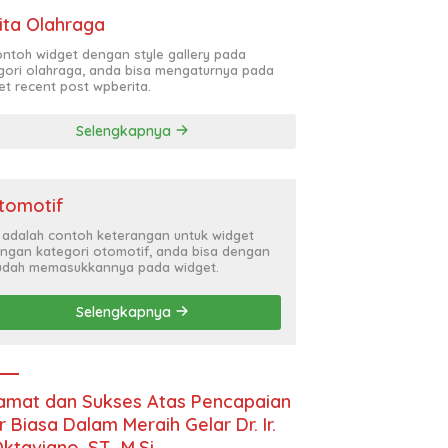
ita Olahraga
contoh widget dengan style gallery pada
gori olahraga, anda bisa mengaturnya pada
et recent post wpberita.
Selengkapnya
tomotif
i adalah contoh keterangan untuk widget
ngan kategori otomotif, anda bisa dengan
dah memasukkannya pada widget.
Selengkapnya
amat dan Sukses Atas Pencapaian
r Biasa Dalam Meraih Gelar Dr. Ir.
Oktaviano, ST., M.Si.