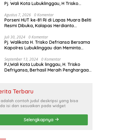
Pj. Wali Kota Lubuklinggau, H Trisko
Defriyansa Dengan Agenda
Mendengarkan Pidato Kenegaraan
Agustus 7, 2026
0 Komentar
Porseni HUT ke-81 RI di Lapas Muara Beliti
Presiden RI Dalam Rangka HUT ke-79
Resmi Dibuka, Kalapas Herdianto
Tekankan Sportivitas dan Pembinaan
Warga Binaan.
Juli 30, 2024
0 Komentar
Pj. Walikota H. Trisko Defriansa Bersama
Kapolres Lubuklinggau dan Meminta
Kepada Masyarakat Cerdas Menyikapi
Hajatan Politik
September 13, 2024
0 Komentar
PJ,Wali Kota Lubuk linggau, H. Trisko
Defriyansa, Berhasil Meraih Penghargaan
Bergengsi Dengan Menerapkan Sistem
Merit Dalam Pengisian JPT
erita Terbaru
i adalah contoh judul deskripsi yang bisa
da isi dan sesuaikan pada widget
Selengkapnya