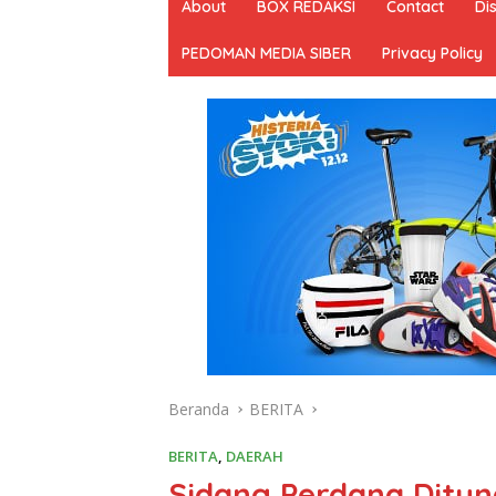
About
BOX REDAKSI
Contact
Di
PEDOMAN MEDIA SIBER
Privacy Policy
Beranda
BERITA
BERITA
,
DAERAH
Sidang Perdana Ditun