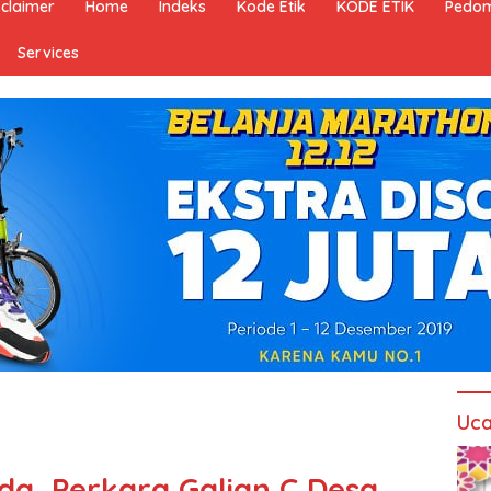
sclaimer
Home
Indeks
Kode Etik
KODE ETIK
Pedom
Services
Uca
da, Perkara Galian C Desa