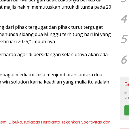
at majlis hakim memutuskan untuk di tunda pada 20
4
 dari pihak tergugat dan pihak turut tergugat
menunda sidang dua Minggu terhitung hari ini yang
5
Februari 2025,” imbuh nya
berharap agar di persidangan selanjutnya akan ada
6
 sebagai mediator bisa menjembatani antara dua
win solution karna keadilan yang mulia itu adalah
B
In
an
Resmi Dibuka, Kalapas Herdianto Tekankan Sportivitas dan