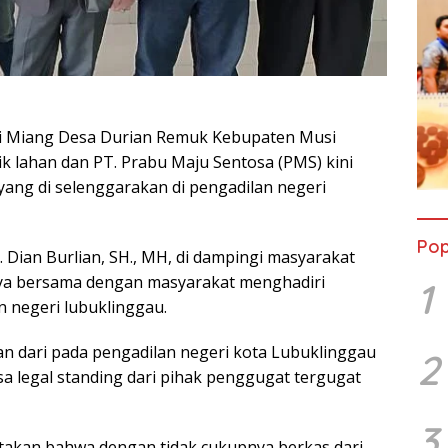
ai Miang Desa Durian Remuk Kebupaten Musi
k lahan dan PT. Prabu Maju Sentosa (PMS) kini
ang di selenggarakan di pengadilan negeri
Pop
 Dian Burlian, SH., MH, di dampingi masyarakat
nya bersama dengan masyarakat menghadiri
1
 negeri lubuklinggau.
an dari pada pengadilan negeri kota Lubuklinggau
2
a legal standing dari pihak penggugat tergugat
3
atakan bahwa dengan tidak cukupnya berkas dari