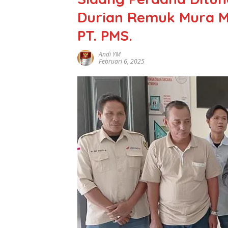
Durian Remuk Mura M
PT. PMS.
Andi YM
Februari 6, 2025