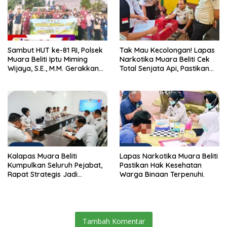
Sambut HUT ke-81 RI, Polsek
Tak Mau Kecolongan! Lapas
Muara Beliti Iptu Miming
Narkotika Muara Beliti Cek
Wijaya, S.E., M.M. Gerakkan
Total Senjata Api, Pastikan
Gotong Royong: Lingkungan
Pengamanan Selalu Siaga 24
Bersih, Warga Nyaman.
Jam
Kalapas Muara Beliti
Lapas Narkotika Muara Beliti
Kumpulkan Seluruh Pejabat,
Pastikan Hak Kesehatan
Rapat Strategis Jadi
Warga Binaan Terpenuhi.
Langkah Nyata Perkuat
Keamanan dan Tingkatkan
Pelayanan Pemasyarakatan
Tambah Komentar