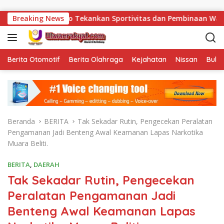
Langsung ke konten
 Herdianto Tekankan Sportivitas dan Pembinaan Warga Binaan.
Breaking News
Berita Otomotif
Berita Olahraga
Kejahatan
Nissan
Bulut
Beranda
BERITA
Tak Sekadar Rutin, Pengecekan Peralatan
Pengamanan Jadi Benteng Awal Keamanan Lapas Narkotika
Muara Beliti.
BERITA
,
DAERAH
Tak Sekadar Rutin, Pengecekan
Peralatan Pengamanan Jadi
Benteng Awal Keamanan Lapas