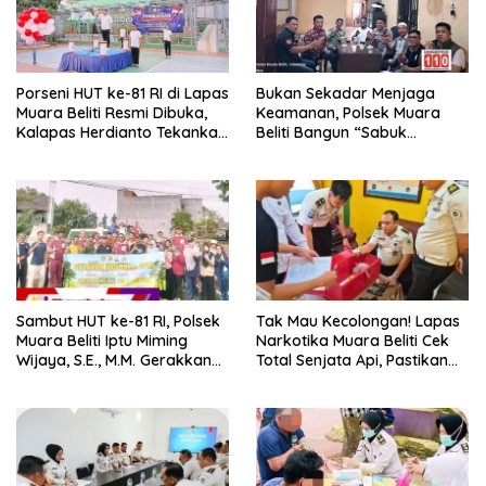
Porseni HUT ke-81 RI di Lapas
Bukan Sekadar Menjaga
Muara Beliti Resmi Dibuka,
Keamanan, Polsek Muara
Kalapas Herdianto Tekankan
Beliti Bangun “Sabuk
Sportivitas dan Pembinaan
Kamtibmas” Bersama
Warga Binaan.
Masyarakat
Sambut HUT ke-81 RI, Polsek
Tak Mau Kecolongan! Lapas
Muara Beliti Iptu Miming
Narkotika Muara Beliti Cek
Wijaya, S.E., M.M. Gerakkan
Total Senjata Api, Pastikan
Gotong Royong: Lingkungan
Pengamanan Selalu Siaga 24
Bersih, Warga Nyaman.
Jam