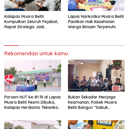
Kalapas Muara Beliti
Lapas Narkotika Muara Beliti
Kumpulkan Seluruh Pejabat,
Pastikan Hak Kesehatan
Rapat Strategis Jadi
Warga Binaan Terpenuhi.
Langkah Nyata Perkuat
Keamanan dan Tingkatkan
Pelayanan Pemasyarakatan
Rekomendasi untuk kamu
Porseni HUT ke-81 RI di Lapas
Bukan Sekadar Menjaga
Muara Beliti Resmi Dibuka,
Keamanan, Polsek Muara
Kalapas Herdianto Tekankan
Beliti Bangun “Sabuk
Sportivitas dan Pembinaan
Kamtibmas” Bersama
Warga Binaan.
Masyarakat