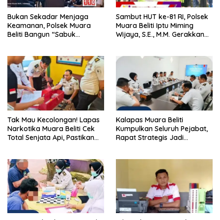
Bukan Sekadar Menjaga
Sambut HUT ke-81 RI, Polsek
Keamanan, Polsek Muara
Muara Beliti Iptu Miming
Beliti Bangun “Sabuk
Wijaya, S.E., M.M. Gerakkan
Kamtibmas” Bersama
Gotong Royong: Lingkungan
Masyarakat
Bersih, Warga Nyaman.
Tak Mau Kecolongan! Lapas
Kalapas Muara Beliti
Narkotika Muara Beliti Cek
Kumpulkan Seluruh Pejabat,
Total Senjata Api, Pastikan
Rapat Strategis Jadi
Pengamanan Selalu Siaga 24
Langkah Nyata Perkuat
Jam
Keamanan dan Tingkatkan
Pelayanan Pemasyarakatan