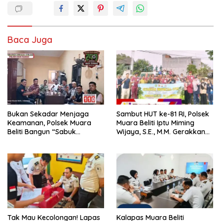
Baca Juga
Bukan Sekadar Menjaga
Sambut HUT ke-81 RI, Polsek
Keamanan, Polsek Muara
Muara Beliti Iptu Miming
Beliti Bangun “Sabuk
Wijaya, S.E., M.M. Gerakkan
Kamtibmas” Bersama
Gotong Royong: Lingkungan
Masyarakat
Bersih, Warga Nyaman.
Tak Mau Kecolongan! Lapas
Kalapas Muara Beliti