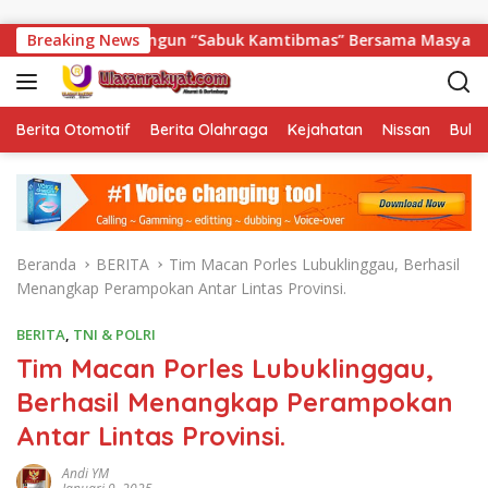
Langsung ke konten
eliti Bangun “Sabuk Kamtibmas” Bersama Masyarakat
Breaking News
Berita Otomotif
Berita Olahraga
Kejahatan
Nissan
Bulut
Beranda
BERITA
Tim Macan Porles Lubuklinggau, Berhasil
Menangkap Perampokan Antar Lintas Provinsi.
BERITA
,
TNI & POLRI
Tim Macan Porles Lubuklinggau,
Berhasil Menangkap Perampokan
Antar Lintas Provinsi.
Andi YM