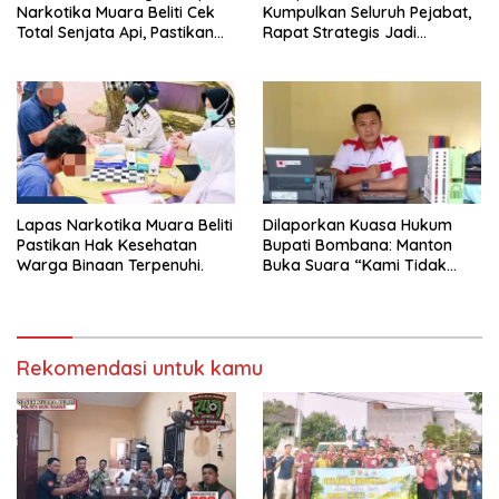
Narkotika Muara Beliti Cek
Kumpulkan Seluruh Pejabat,
Total Senjata Api, Pastikan
Rapat Strategis Jadi
Pengamanan Selalu Siaga 24
Langkah Nyata Perkuat
Jam
Keamanan dan Tingkatkan
Pelayanan Pemasyarakatan
Lapas Narkotika Muara Beliti
Dilaporkan Kuasa Hukum
Pastikan Hak Kesehatan
Bupati Bombana: Manton
Warga Binaan Terpenuhi.
Buka Suara “Kami Tidak
Pernah Menutup Ruang Hak
Jawab”.
Rekomendasi untuk kamu