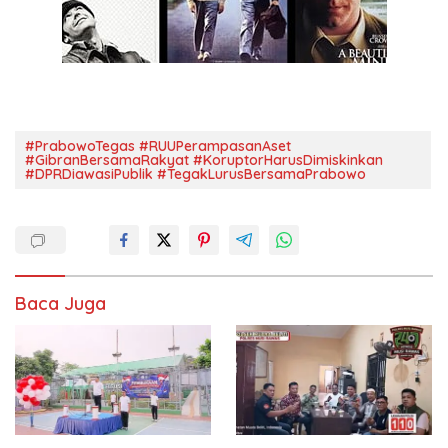
#PrabowoTegas #RUUPerampasanAset
#GibranBersamaRakyat #KoruptorHarusDimiskinkan
#DPRDiawasiPublik #TegakLurusBersamaPrabowo
Baca Juga