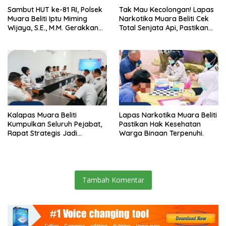
Sambut HUT ke-81 RI, Polsek
Tak Mau Kecolongan! Lapas
Muara Beliti Iptu Miming
Narkotika Muara Beliti Cek
Wijaya, S.E., M.M. Gerakkan
Total Senjata Api, Pastikan
Gotong Royong: Lingkungan
Pengamanan Selalu Siaga 24
Bersih, Warga Nyaman.
Jam
Kalapas Muara Beliti
Lapas Narkotika Muara Beliti
Kumpulkan Seluruh Pejabat,
Pastikan Hak Kesehatan
Rapat Strategis Jadi
Warga Binaan Terpenuhi.
Langkah Nyata Perkuat
Keamanan dan Tingkatkan
Pelayanan Pemasyarakatan
Tambah Komentar