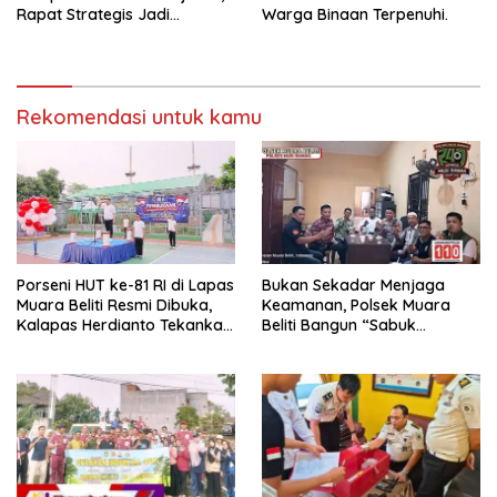
Rapat Strategis Jadi
Warga Binaan Terpenuhi.
Langkah Nyata Perkuat
Keamanan dan Tingkatkan
Pelayanan Pemasyarakatan
Rekomendasi untuk kamu
Porseni HUT ke-81 RI di Lapas
Bukan Sekadar Menjaga
Muara Beliti Resmi Dibuka,
Keamanan, Polsek Muara
Kalapas Herdianto Tekankan
Beliti Bangun “Sabuk
Sportivitas dan Pembinaan
Kamtibmas” Bersama
Warga Binaan.
Masyarakat