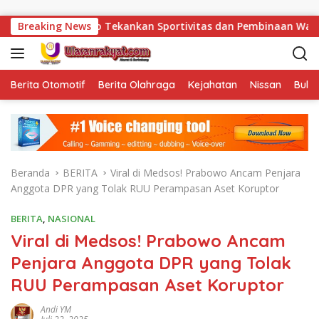
Langsung ke konten
dianto Tekankan Sportivitas dan Pembinaan Warga Binaan.
Breaking News
Berita Otomotif
Berita Olahraga
Kejahatan
Nissan
Bulut
Beranda
BERITA
Viral di Medsos! Prabowo Ancam Penjara
Anggota DPR yang Tolak RUU Perampasan Aset Koruptor
BERITA
,
NASIONAL
Viral di Medsos! Prabowo Ancam
Penjara Anggota DPR yang Tolak
RUU Perampasan Aset Koruptor
Andi YM