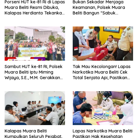
Porseni HUT ke-81 RI di Lapas
Bukan Sekadar Menjaga
Muara Beliti Resmi Dibuka,
Keamanan, Polsek Muara
Kalapas Herdianto Tekankan
Beliti Bangun “Sabuk
Sportivitas dan Pembinaan
Kamtibmas” Bersama
Warga Binaan.
Masyarakat
Sambut HUT ke-81 RI, Polsek
Tak Mau Kecolongan! Lapas
Muara Beliti Iptu Miming
Narkotika Muara Beliti Cek
Wijaya, S.E., M.M. Gerakkan
Total Senjata Api, Pastikan
Gotong Royong: Lingkungan
Pengamanan Selalu Siaga 24
Bersih, Warga Nyaman.
Jam
Kalapas Muara Beliti
Lapas Narkotika Muara Beliti
Kumpulkan Seluruh Pejabat,
Pastikan Hak Kesehatan