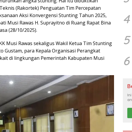
runkan angka stunting. Hal itu dibuktikan
Teknis (Rakortek) Penguatan Tim Percepatan
4
ksanaan Aksi Konvergensi Stunting Tahun 2025,
ati Musi Rawas H. Suprayitno di Ruang Rapat Bina
asa (28/10/2025).
5
 PKK Musi Rawas sekaligus Wakil Ketua Tim Stunting
to Gustam, para Kepala Organisasi Perangkat
6
erkait di lingkungan Pemerintah Kabupaten Musi
B
In
an