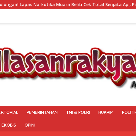
i Cek Total Senjata Api, Pastikan Pengamanan Selalu Siaga 24
ERTORIAL
PEMERINTAHAN
TNI & POLRI
HUKRIM
POLITI
EKOBIS
OPINI