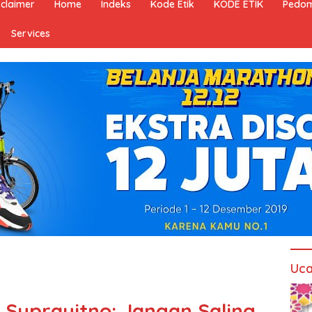
sclaimer
Home
Indeks
Kode Etik
KODE ETIK
Pedom
Services
Uca
Suprayitno: Jangan Saling