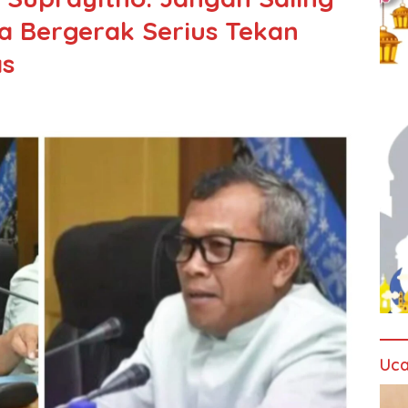
a Bergerak Serius Tekan
as
Uca