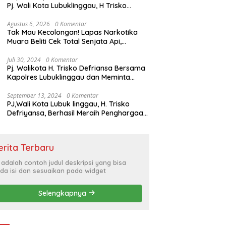
Pj. Wali Kota Lubuklinggau, H Trisko
Defriyansa Dengan Agenda
Mendengarkan Pidato Kenegaraan
Agustus 6, 2026
0 Komentar
Tak Mau Kecolongan! Lapas Narkotika
Presiden RI Dalam Rangka HUT ke-79
Muara Beliti Cek Total Senjata Api,
Pastikan Pengamanan Selalu Siaga 24
Jam
Juli 30, 2024
0 Komentar
Pj. Walikota H. Trisko Defriansa Bersama
Kapolres Lubuklinggau dan Meminta
Kepada Masyarakat Cerdas Menyikapi
Hajatan Politik
September 13, 2024
0 Komentar
PJ,Wali Kota Lubuk linggau, H. Trisko
Defriyansa, Berhasil Meraih Penghargaan
Bergengsi Dengan Menerapkan Sistem
Merit Dalam Pengisian JPT
erita Terbaru
i adalah contoh judul deskripsi yang bisa
da isi dan sesuaikan pada widget
Selengkapnya