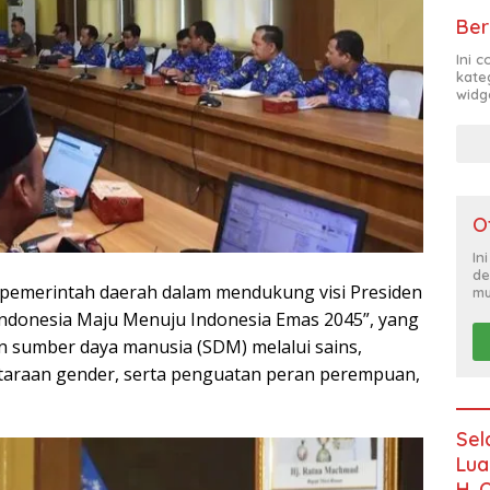
Ber
Ini 
kate
widg
O
In
de
 pemerintah daerah dalam mendukung visi Presiden
mu
 Indonesia Maju Menuju Indonesia Emas 2045”, yang
sumber daya manusia (SDM) melalui sains,
etaraan gender, serta penguatan peran perempuan,
Sel
Lua
H. 