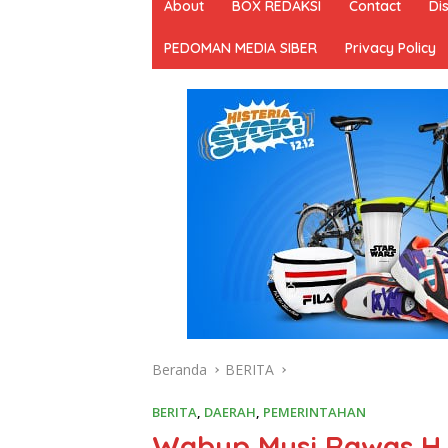
About
BOX REDAKSI
Contact
Di
PEDOMAN MEDIA SIBER
Privacy Policy
Beranda
BERITA
BERITA
,
DAERAH
,
PEMERINTAHAN
Wabup Musi Rawas H. 