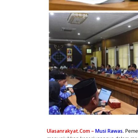
Ulasanrakyat.Com –
Musi Rawas.
Peme