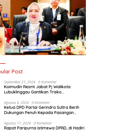
ular Post
September 21, 2024
0 Komentar
Koimudin Resmi Jabat Pj Walikota
Lubuklinggau Gantikan Trisko
Defriansyah
Agustus 4, 2024
0 Komentar
Ketua DPD Partai Gerindra Sultra Berih
Dukungan Penuh Kepada Pasangan
Calon Bupati Konawe dan Wakil Bupati
Konawe (HADIR) di Pilkada Konawe 2024
Agustus 17, 2024
0 Komentar
Rapat Paripurna Istimewa DPRD, di Hadiri