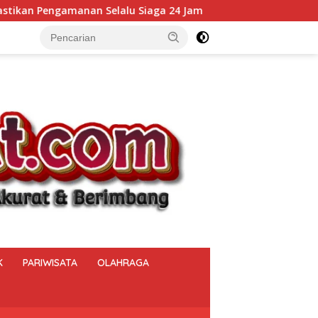
 Jam
Kalapas Muara Beliti Kumpulkan Seluruh Pejabat
K
PARIWISATA
OLAHRAGA