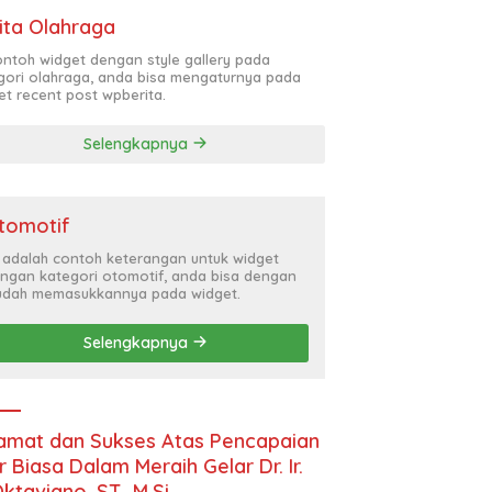
ita Olahraga
contoh widget dengan style gallery pada
gori olahraga, anda bisa mengaturnya pada
et recent post wpberita.
Selengkapnya
tomotif
i adalah contoh keterangan untuk widget
ngan kategori otomotif, anda bisa dengan
dah memasukkannya pada widget.
Selengkapnya
amat dan Sukses Atas Pencapaian
r Biasa Dalam Meraih Gelar Dr. Ir.
Oktaviano, ST., M.Si.