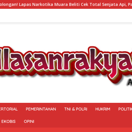
a Beliti Cek Total Senjata Api, Pastikan Pengamanan Selalu S
ERTORIAL
PEMERINTAHAN
TNI & POLRI
HUKRIM
POLITI
EKOBIS
OPINI