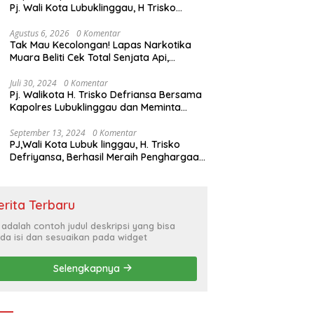
Pj. Wali Kota Lubuklinggau, H Trisko
Defriyansa Dengan Agenda
Mendengarkan Pidato Kenegaraan
Agustus 6, 2026
0 Komentar
Tak Mau Kecolongan! Lapas Narkotika
Presiden RI Dalam Rangka HUT ke-79
Muara Beliti Cek Total Senjata Api,
Pastikan Pengamanan Selalu Siaga 24
Jam
Juli 30, 2024
0 Komentar
Pj. Walikota H. Trisko Defriansa Bersama
Kapolres Lubuklinggau dan Meminta
Kepada Masyarakat Cerdas Menyikapi
Hajatan Politik
September 13, 2024
0 Komentar
PJ,Wali Kota Lubuk linggau, H. Trisko
Defriyansa, Berhasil Meraih Penghargaan
Bergengsi Dengan Menerapkan Sistem
Merit Dalam Pengisian JPT
erita Terbaru
i adalah contoh judul deskripsi yang bisa
da isi dan sesuaikan pada widget
Selengkapnya