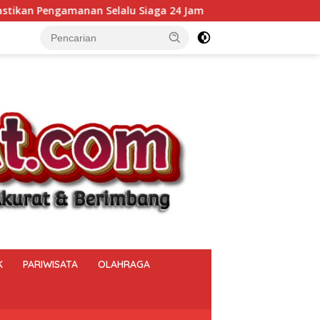
iaga 24 Jam
Kalapas Muara Beliti Kumpulkan Seluruh P
K
PARIWISATA
OLAHRAGA