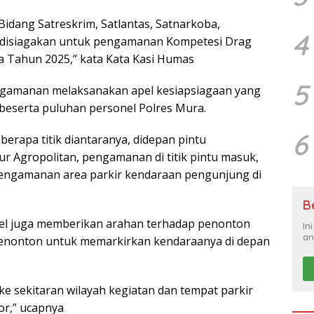
Bidang Satreskrim, Satlantas, Satnarkoba,
4
ya disiagakan untuk pengamanan Kompetesi Drag
a Tahun 2025,” kata Kata Kasi Humas
5
ngamanan melaksanakan apel kesiapsiagaan yang
, beserta puluhan personel Polres Mura.
6
rapa titik diantaranya, didepan pintu
r Agropolitan, pengamanan di titik pintu masuk,
 pengamanan area parkir kendaraan pengunjung di
B
el juga memberikan arahan terhadap penonton
In
an
a penonton untuk memarkirkan kendaraanya di depan
ke sekitaran wilayah kegiatan dan tempat parkir
or,” ucapnya