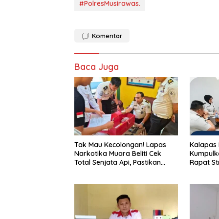
e
to
ai
ar
#PolresMusirawas.
b
d
l
e
o
o
Komentar
o
n
k
Baca Juga
Tak Mau Kecolongan! Lapas
Kalapas 
Narkotika Muara Beliti Cek
Kumpulka
Total Senjata Api, Pastikan
Rapat St
Pengamanan Selalu Siaga 24
Nyata P
Jam
Tingkatk
Pemasya