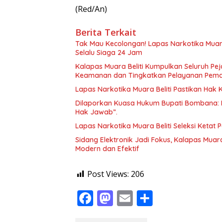
(Red/An)
Berita Terkait
Tak Mau Kecolongan! Lapas Narkotika Muara
Selalu Siaga 24 Jam
Kalapas Muara Beliti Kumpulkan Seluruh Pej
Keamanan dan Tingkatkan Pelayanan Pem
Lapas Narkotika Muara Beliti Pastikan Hak
Dilaporkan Kuasa Hukum Bupati Bombana: 
Hak Jawab”.
Lapas Narkotika Muara Beliti Seleksi Ketat 
Sidang Elektronik Jadi Fokus, Kalapas Muara
Modern dan Efektif
Post Views:
206
F
M
E
S
ac
as
m
h