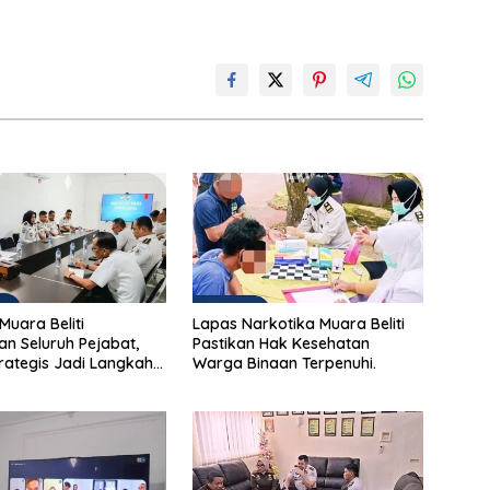
Muara Beliti
Lapas Narkotika Muara Beliti
n Seluruh Pejabat,
Pastikan Hak Kesehatan
rategis Jadi Langkah
Warga Binaan Terpenuhi.
erkuat Keamanan dan
an Pelayanan
rakatan