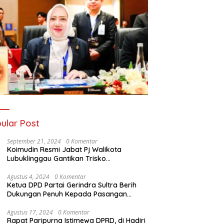
ular Post
September 21, 2024
0 Komentar
Koimudin Resmi Jabat Pj Walikota
Lubuklinggau Gantikan Trisko
Defriansyah
Agustus 4, 2024
0 Komentar
Ketua DPD Partai Gerindra Sultra Berih
Dukungan Penuh Kepada Pasangan
Calon Bupati Konawe dan Wakil Bupati
Konawe (HADIR) di Pilkada Konawe 2024
Agustus 17, 2024
0 Komentar
Rapat Paripurna Istimewa DPRD, di Hadiri