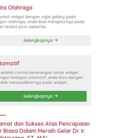
ita Olahraga
contoh widget dengan style gallery pada
gori olahraga, anda bisa mengaturnya pada
et recent post wpberita.
Selengkapnya
tomotif
i adalah contoh keterangan untuk widget
ngan kategori otomotif, anda bisa dengan
dah memasukkannya pada widget.
Selengkapnya
amat dan Sukses Atas Pencapaian
r Biasa Dalam Meraih Gelar Dr. Ir.
Oktaviano, ST., M.Si.