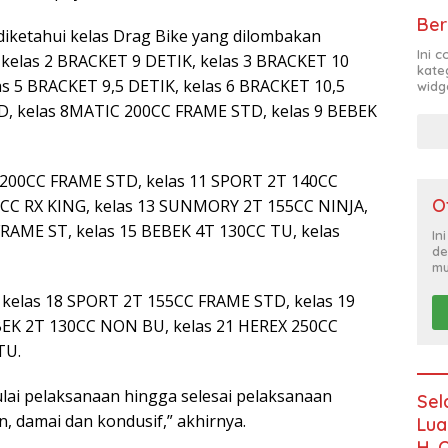
Ber
 diketahui kelas Drag Bike yang dilombakan
Ini 
 kelas 2 BRACKET 9 DETIK, kelas 3 BRACKET 10
kate
as 5 BRACKET 9,5 DETIK, kelas 6 BRACKET 10,5
widg
D, kelas 8MATIC 200CC FRAME STD, kelas 9 BEBEK
00CC FRAME STD, kelas 11 SPORT 2T 140CC
O
CC RX KING, kelas 13 SUNMORY 2T 155CC NINJA,
AME ST, kelas 15 BEBEK 4T 130CC TU, kelas
In
de
mu
, kelas 18 SPORT 2T 155CC FRAME STD, kelas 19
EK 2T 130CC NON BU, kelas 21 HEREX 250CC
TU.
lai pelaksanaan hingga selesai pelaksanaan
Sel
, damai dan kondusif,” akhirnya.
Lua
H. 