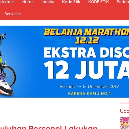
sclaimer
Home
Indeks
Kode Etik
KODE ETIK
Pedom
Services
Uca
uluhan Personel Lakukan