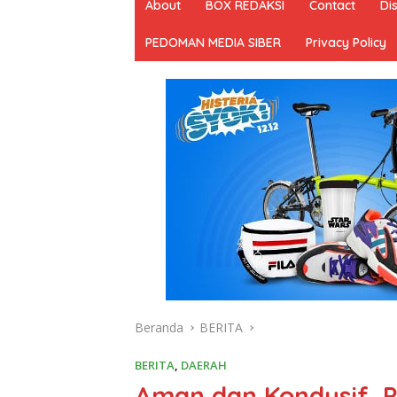
About
BOX REDAKSI
Contact
Di
PEDOMAN MEDIA SIBER
Privacy Policy
Beranda
BERITA
BERITA
,
DAERAH
Aman dan Kondusif, P