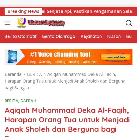
Langsung ke konten
ek Total Senjata Api, Pastikan Pengamanan Selalu Siaga 24 Ja
Breaking News
Berita Otomotif
Berita Olahraga
Kejahatan
Nissan
Bulut
Beranda
BERITA
Aqiqah Muhammad Deka Al-Faqih,
Harapan Orang Tua untuk Menjadi Anak Sholeh dan Berguna
bagi Bangsa
BERITA
,
DAERAH
Aqiqah Muhammad Deka Al-Faqih,
Harapan Orang Tua untuk Menjadi
Anak Sholeh dan Berguna bagi