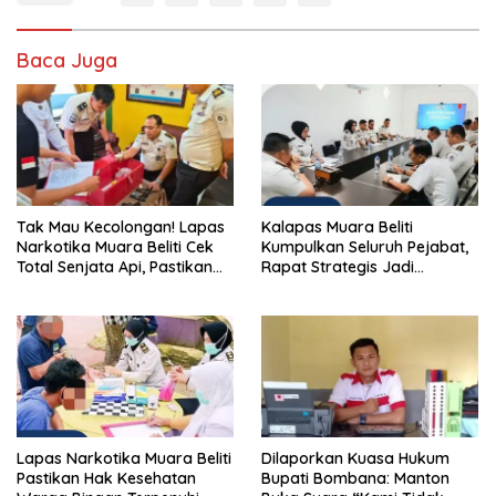
Baca Juga
Tak Mau Kecolongan! Lapas
Kalapas Muara Beliti
Narkotika Muara Beliti Cek
Kumpulkan Seluruh Pejabat,
Total Senjata Api, Pastikan
Rapat Strategis Jadi
Pengamanan Selalu Siaga 24
Langkah Nyata Perkuat
Jam
Keamanan dan Tingkatkan
Pelayanan Pemasyarakatan
Lapas Narkotika Muara Beliti
Dilaporkan Kuasa Hukum
Pastikan Hak Kesehatan
Bupati Bombana: Manton