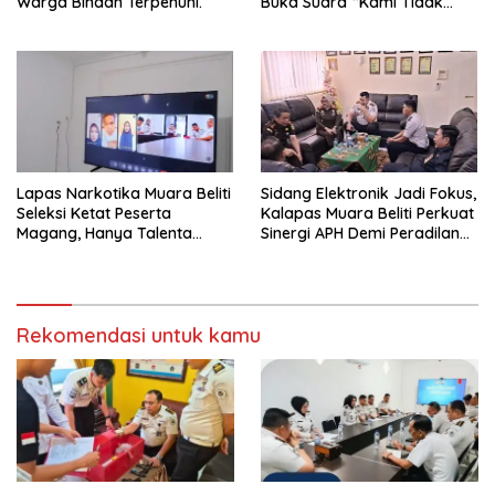
Warga Binaan Terpenuhi.
Buka Suara “Kami Tidak
Pernah Menutup Ruang Hak
Jawab”.
Lapas Narkotika Muara Beliti
Sidang Elektronik Jadi Fokus,
Seleksi Ketat Peserta
Kalapas Muara Beliti Perkuat
Magang, Hanya Talenta
Sinergi APH Demi Peradilan
Berintegritas yang Lolos.
Pidana yang Modern dan
Efektif
Rekomendasi untuk kamu