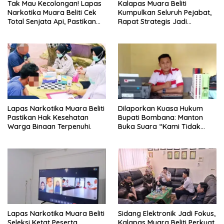
Tak Mau Kecolongan! Lapas
Kalapas Muara Beliti
Narkotika Muara Beliti Cek
Kumpulkan Seluruh Pejabat,
Total Senjata Api, Pastikan
Rapat Strategis Jadi
Pengamanan Selalu Siaga 24
Langkah Nyata Perkuat
Jam
Keamanan dan Tingkatkan
Pelayanan Pemasyarakatan
Lapas Narkotika Muara Beliti
Dilaporkan Kuasa Hukum
Pastikan Hak Kesehatan
Bupati Bombana: Manton
Warga Binaan Terpenuhi.
Buka Suara “Kami Tidak
Pernah Menutup Ruang Hak
Jawab”.
Lapas Narkotika Muara Beliti
Sidang Elektronik Jadi Fokus,
Seleksi Ketat Peserta
Kalapas Muara Beliti Perkuat