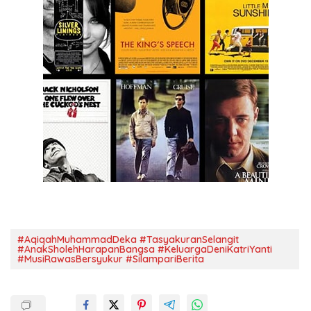
#AqiqahMuhammadDeka #TasyakuranSelangit
#AnakSholehHarapanBangsa #KeluargaDeniKatriYanti
#MusiRawasBersyukur #SilampariBerita