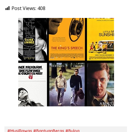
Post Views:
408
#MusiRawas #BantuanBeras #Bulog