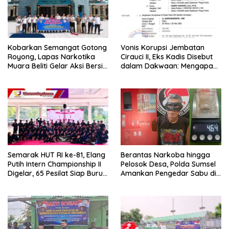
Kobarkan Semangat Gotong
Vonis Korupsi Jembatan
Royong, Lapas Narkotika
Cirauci II, Eks Kadis Disebut
Muara Beliti Gelar Aksi Bersih
dalam Dakwaan: Mengapa
Kemerdekaan
Tak Jadi Terdakwa?
Semarak HUT RI ke-81, Elang
Berantas Narkoba hingga
Putih Intern Championship II
Pelosok Desa, Polda Sumsel
Digelar, 65 Pesilat Siap Buru
Amankan Pengedar Sabu di
Prestasi Menuju Porprov
Musi Rawas
2027