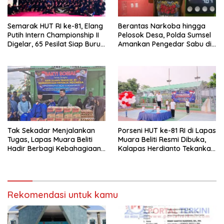
Semarak HUT RI ke-81, Elang
Berantas Narkoba hingga
Putih Intern Championship II
Pelosok Desa, Polda Sumsel
Digelar, 65 Pesilat Siap Buru
Amankan Pengedar Sabu di
Prestasi Menuju Porprov
Musi Rawas
2027
Tak Sekadar Menjalankan
Porseni HUT ke-81 RI di Lapas
Tugas, Lapas Muara Beliti
Muara Beliti Resmi Dibuka,
Hadir Berbagi Kebahagiaan
Kalapas Herdianto Tekankan
untuk Anak Panti Asuhan
Sportivitas dan Pembinaan
Warga Binaan.
Rekomendasi untuk kamu