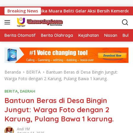
Langsung ke konten
arkotika Muara Beliti Gelar Aksi Bersih Kemerdekaan
Breaking News
Berita Otomotif
Berita Olahraga
Kejahatan
Nissan
Bulut
Beranda
BERITA
Bantuan Beras di Desa Bingin Jungut:
Warga Foto dengan 2 Karung, Pulang Bawa 1 karung.
BERITA
,
DAERAH
Bantuan Beras di Desa Bingin
Jungut: Warga Foto dengan 2
Karung, Pulang Bawa 1 karung.
Andi YM