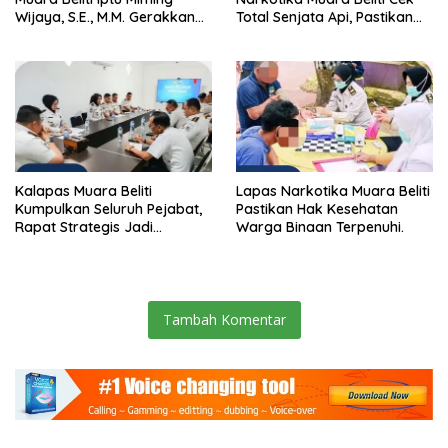
Wijaya, S.E., M.M. Gerakkan
Total Senjata Api, Pastikan
Gotong Royong: Lingkungan
Pengamanan Selalu Siaga 24
Bersih, Warga Nyaman.
Jam
Kalapas Muara Beliti
Lapas Narkotika Muara Beliti
Kumpulkan Seluruh Pejabat,
Pastikan Hak Kesehatan
Rapat Strategis Jadi
Warga Binaan Terpenuhi.
Langkah Nyata Perkuat
Keamanan dan Tingkatkan
Pelayanan Pemasyarakatan
Tambah Komentar