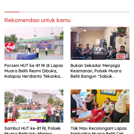
Keamanan dan Tingkatkan
Pelayanan Pemasyarakatan
Rekomendasi untuk kamu
Porseni HUT ke-81 RI di Lapas
Bukan Sekadar Menjaga
Muara Beliti Resmi Dibuka,
Keamanan, Polsek Muara
Kalapas Herdianto Tekankan
Beliti Bangun “Sabuk
Sportivitas dan Pembinaan
Kamtibmas” Bersama
Warga Binaan.
Masyarakat
Sambut HUT ke-81 RI, Polsek
Tak Mau Kecolongan! Lapas
Muara Beliti Iptu Miming
Narkotika Muara Beliti Cek