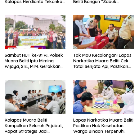
Kalapas Herdianto Tekankan
Beliti Bangun “Sabuk
Sportivitas dan Pembinaan
Kamtibmas” Bersama
Warga Binaan.
Masyarakat
Sambut HUT ke-81 RI, Polsek
Tak Mau Kecolongan! Lapas
Muara Beliti Iptu Miming
Narkotika Muara Beliti Cek
Wijaya, S.E., M.M. Gerakkan
Total Senjata Api, Pastikan
Gotong Royong: Lingkungan
Pengamanan Selalu Siaga 24
Bersih, Warga Nyaman.
Jam
Kalapas Muara Beliti
Lapas Narkotika Muara Beliti
Kumpulkan Seluruh Pejabat,
Pastikan Hak Kesehatan
Rapat Strategis Jadi
Warga Binaan Terpenuhi.
Langkah Nyata Perkuat