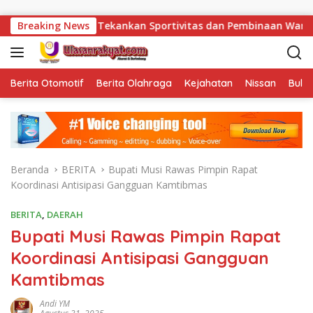
Langsung ke konten
nto Tekankan Sportivitas dan Pembinaan Warga Binaan.
Breaking News
Berita Otomotif
Berita Olahraga
Kejahatan
Nissan
Bulut
Beranda
BERITA
Bupati Musi Rawas Pimpin Rapat
Koordinasi Antisipasi Gangguan Kamtibmas
BERITA
,
DAERAH
Bupati Musi Rawas Pimpin Rapat
Koordinasi Antisipasi Gangguan
Kamtibmas
Andi YM