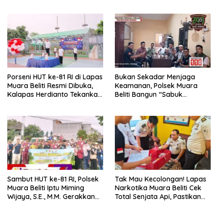
Musi Rawas
untuk Anak Panti Asuhan
Porseni HUT ke-81 RI di Lapas
Bukan Sekadar Menjaga
Muara Beliti Resmi Dibuka,
Keamanan, Polsek Muara
Kalapas Herdianto Tekankan
Beliti Bangun “Sabuk
Sportivitas dan Pembinaan
Kamtibmas” Bersama
Warga Binaan.
Masyarakat
Sambut HUT ke-81 RI, Polsek
Tak Mau Kecolongan! Lapas
Muara Beliti Iptu Miming
Narkotika Muara Beliti Cek
Wijaya, S.E., M.M. Gerakkan
Total Senjata Api, Pastikan
Gotong Royong: Lingkungan
Pengamanan Selalu Siaga 24
Bersih, Warga Nyaman.
Jam