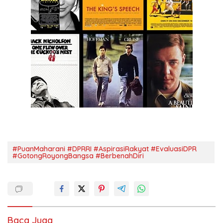
#PuanMaharani #DPRRI #AspirasiRakyat #EvaluasiDPR
#GotongRoyongBangsa #BerbenahDiri
Baca Juga