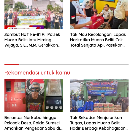
Sambut HUT ke-81 RI, Polsek
Tak Mau Kecolongan! Lapas
Muara Beliti Iptu Miming
Narkotika Muara Beliti Cek
Wijaya, S.E., M.M. Gerakkan
Total Senjata Api, Pastikan
Gotong Royong: Lingkungan
Pengamanan Selalu Siaga 24
Bersih, Warga Nyaman.
Jam
Rekomendasi untuk kamu
Berantas Narkoba hingga
Tak Sekadar Menjalankan
Pelosok Desa, Polda Sumsel
Tugas, Lapas Muara Beliti
Amankan Pengedar Sabu di
Hadir Berbagi Kebahagiaan