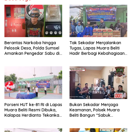
Berantas Narkoba hingga
Tak Sekadar Menjalankan
Pelosok Desa, Polda Sumsel
Tugas, Lapas Muara Beliti
Amankan Pengedar Sabu di
Hadir Berbagi Kebahagiaan
Musi Rawas
untuk Anak Panti Asuhan
Porseni HUT ke-81 RI di Lapas
Bukan Sekadar Menjaga
Muara Beliti Resmi Dibuka,
Keamanan, Polsek Muara
Kalapas Herdianto Tekankan
Beliti Bangun “Sabuk
Sportivitas dan Pembinaan
Kamtibmas” Bersama
Warga Binaan.
Masyarakat