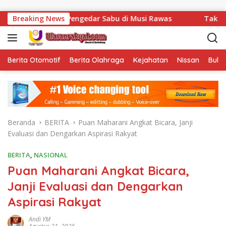
Langsung ke konten
 Pengedar Sabu di Musi Rawas
Breaking News
Tak Sekadar Menjalanka
Berita Otomotif
Berita Olahraga
Kejahatan
Nissan
Bulut
Beranda
BERITA
Puan Maharani Angkat Bicara, Janji
Evaluasi dan Dengarkan Aspirasi Rakyat
BERITA
,
NASIONAL
Puan Maharani Angkat Bicara,
Janji Evaluasi dan Dengarkan
Aspirasi Rakyat
Andi YM