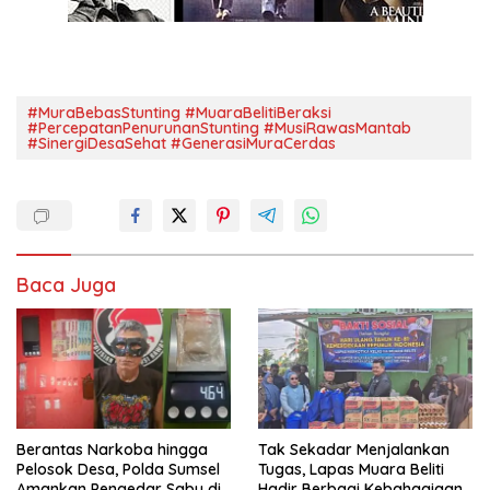
#MuraBebasStunting #MuaraBelitiBeraksi
#PercepatanPenurunanStunting #MusiRawasMantab
#SinergiDesaSehat #GenerasiMuraCerdas
Baca Juga
Berantas Narkoba hingga
Tak Sekadar Menjalankan
Pelosok Desa, Polda Sumsel
Tugas, Lapas Muara Beliti
Amankan Pengedar Sabu di
Hadir Berbagi Kebahagiaan