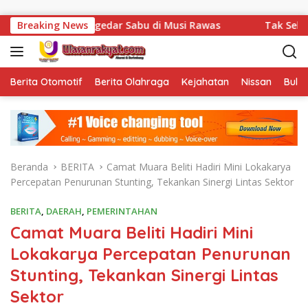
Langsung ke konten
gedar Sabu di Musi Rawas
Breaking News
Tak Sekadar Menjalankan Tu
Berita Otomotif
Berita Olahraga
Kejahatan
Nissan
Bulut
Beranda
BERITA
Camat Muara Beliti Hadiri Mini Lokakarya
Percepatan Penurunan Stunting, Tekankan Sinergi Lintas Sektor
BERITA
,
DAERAH
,
PEMERINTAHAN
Camat Muara Beliti Hadiri Mini
Lokakarya Percepatan Penurunan
Stunting, Tekankan Sinergi Lintas
Sektor