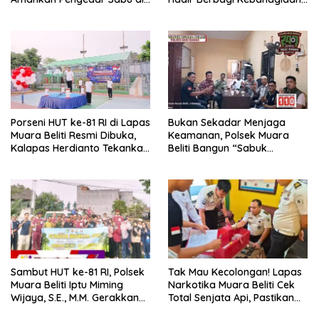
Musi Rawas
untuk Anak Panti Asuhan
Porseni HUT ke-81 RI di Lapas
Bukan Sekadar Menjaga
Muara Beliti Resmi Dibuka,
Keamanan, Polsek Muara
Kalapas Herdianto Tekankan
Beliti Bangun “Sabuk
Sportivitas dan Pembinaan
Kamtibmas” Bersama
Warga Binaan.
Masyarakat
Sambut HUT ke-81 RI, Polsek
Tak Mau Kecolongan! Lapas
Muara Beliti Iptu Miming
Narkotika Muara Beliti Cek
Wijaya, S.E., M.M. Gerakkan
Total Senjata Api, Pastikan
Gotong Royong: Lingkungan
Pengamanan Selalu Siaga 24