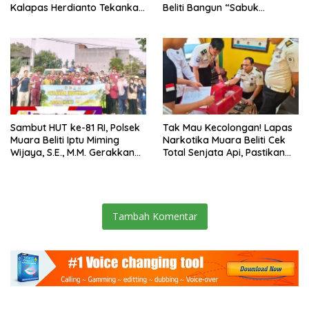
Kalapas Herdianto Tekankan
Beliti Bangun “Sabuk
Sportivitas dan Pembinaan
Kamtibmas” Bersama
Warga Binaan.
Masyarakat
Sambut HUT ke-81 RI, Polsek
Tak Mau Kecolongan! Lapas
Muara Beliti Iptu Miming
Narkotika Muara Beliti Cek
Wijaya, S.E., M.M. Gerakkan
Total Senjata Api, Pastikan
Gotong Royong: Lingkungan
Pengamanan Selalu Siaga 24
Bersih, Warga Nyaman.
Jam
Tambah Komentar