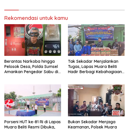
Bersih, Warga Nyaman.
Jam
Rekomendasi untuk kamu
Berantas Narkoba hingga
Tak Sekadar Menjalankan
Pelosok Desa, Polda Sumsel
Tugas, Lapas Muara Beliti
Amankan Pengedar Sabu di
Hadir Berbagi Kebahagiaan
Musi Rawas
untuk Anak Panti Asuhan
Porseni HUT ke-81 RI di Lapas
Bukan Sekadar Menjaga
Muara Beliti Resmi Dibuka,
Keamanan, Polsek Muara