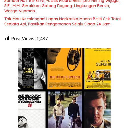
Sambut HUT ke-81 RI, Polsek Muara Beliti Iptu Miming Wijaya,
S.E., M.M. Gerakkan Gotong Royong: Lingkungan Bersih,
Warga Nyaman.
Tak Mau Kecolongan! Lapas Narkotika Muara Beliti Cek Total
Senjata Api, Pastikan Pengamanan Selalu Siaga 24 Jam
Post Views:
1,487