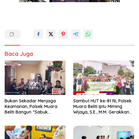
Baca Juga
Bukan Sekadar Menjaga
Sambut HUT ke-81 RI, Polsek
Keamanan, Polsek Muara
Muara Beliti Iptu Miming
Beliti Bangun “Sabuk
Wijaya, S.E., M.M. Gerakkan
Kamtibmas” Bersama
Gotong Royong: Lingkungan
Masyarakat
Bersih, Warga Nyaman.