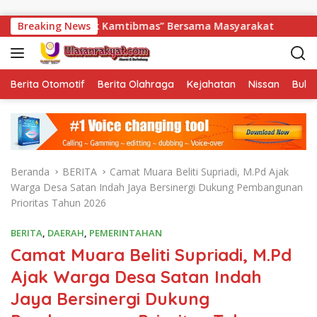
Langsung ke konten
uk Kamtibmas” Bersama Masyarakat
Breaking News
Sambut HUT ke-81 R
Berita Otomotif
Berita Olahraga
Kejahatan
Nissan
Bulut
Beranda
BERITA
Camat Muara Beliti Supriadi, M.Pd Ajak
Warga Desa Satan Indah Jaya Bersinergi Dukung Pembangunan
Prioritas Tahun 2026
BERITA
,
DAERAH
,
PEMERINTAHAN
Camat Muara Beliti Supriadi, M.Pd
Ajak Warga Desa Satan Indah
Jaya Bersinergi Dukung