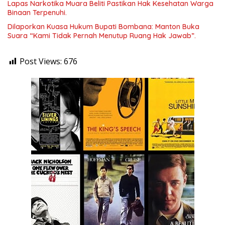
Lapas Narkotika Muara Beliti Pastikan Hak Kesehatan Warga
Binaan Terpenuhi.
Dilaporkan Kuasa Hukum Bupati Bombana: Manton Buka
Suara “Kami Tidak Pernah Menutup Ruang Hak Jawab”.
Post Views:
676