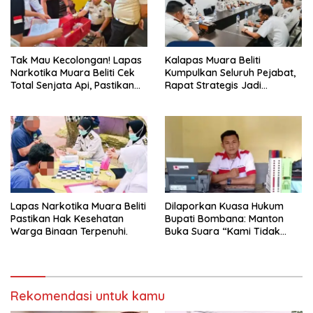
Tak Mau Kecolongan! Lapas
Kalapas Muara Beliti
Narkotika Muara Beliti Cek
Kumpulkan Seluruh Pejabat,
Total Senjata Api, Pastikan
Rapat Strategis Jadi
Pengamanan Selalu Siaga 24
Langkah Nyata Perkuat
Jam
Keamanan dan Tingkatkan
Pelayanan Pemasyarakatan
Lapas Narkotika Muara Beliti
Dilaporkan Kuasa Hukum
Pastikan Hak Kesehatan
Bupati Bombana: Manton
Warga Binaan Terpenuhi.
Buka Suara “Kami Tidak
Pernah Menutup Ruang Hak
Jawab”.
Rekomendasi untuk kamu