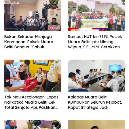
Bukan Sekadar Menjaga
Sambut HUT ke-81 RI, Polsek
Keamanan, Polsek Muara
Muara Beliti Iptu Miming
Beliti Bangun “Sabuk
Wijaya, S.E., M.M. Gerakkan
Kamtibmas” Bersama
Gotong Royong: Lingkungan
Masyarakat
Bersih, Warga Nyaman.
Tak Mau Kecolongan! Lapas
Kalapas Muara Beliti
Narkotika Muara Beliti Cek
Kumpulkan Seluruh Pejabat,
Total Senjata Api, Pastikan
Rapat Strategis Jadi
Pengamanan Selalu Siaga 24
Langkah Nyata Perkuat
Jam
Keamanan dan Tingkatkan
Pelayanan Pemasyarakatan