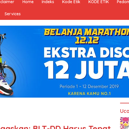
sclaimer
Home
Indeks
Kode Etik
KODE ETIK
Pedom
Services
Uca
egaskan: BLT-DD Harus Tepat