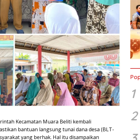
Pop
1
2
intah Kecamatan Muara Beliti kembali
tikan bantuan langsung tunai dana desa (BLT-
3
yarakat yang berhak. Hal itu disampaikan