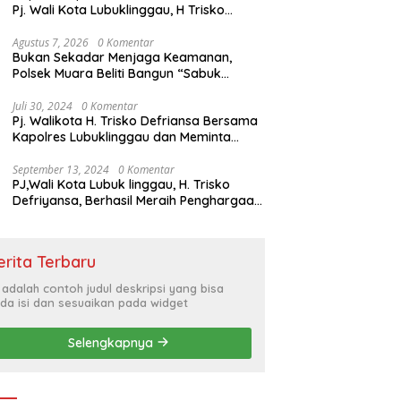
Pj. Wali Kota Lubuklinggau, H Trisko
Defriyansa Dengan Agenda
Mendengarkan Pidato Kenegaraan
Agustus 7, 2026
0 Komentar
Bukan Sekadar Menjaga Keamanan,
Presiden RI Dalam Rangka HUT ke-79
Polsek Muara Beliti Bangun “Sabuk
Kamtibmas” Bersama Masyarakat
Juli 30, 2024
0 Komentar
Pj. Walikota H. Trisko Defriansa Bersama
Kapolres Lubuklinggau dan Meminta
Kepada Masyarakat Cerdas Menyikapi
Hajatan Politik
September 13, 2024
0 Komentar
PJ,Wali Kota Lubuk linggau, H. Trisko
Defriyansa, Berhasil Meraih Penghargaan
Bergengsi Dengan Menerapkan Sistem
Merit Dalam Pengisian JPT
erita Terbaru
i adalah contoh judul deskripsi yang bisa
da isi dan sesuaikan pada widget
Selengkapnya