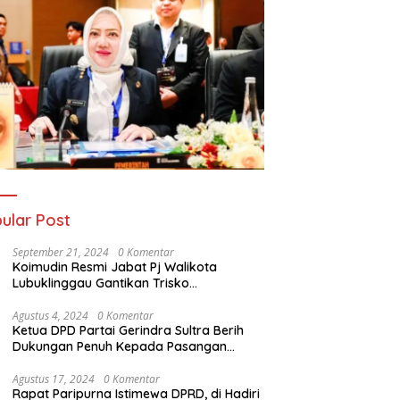
ular Post
September 21, 2024
0 Komentar
Koimudin Resmi Jabat Pj Walikota
Lubuklinggau Gantikan Trisko
Defriansyah
Agustus 4, 2024
0 Komentar
Ketua DPD Partai Gerindra Sultra Berih
Dukungan Penuh Kepada Pasangan
Calon Bupati Konawe dan Wakil Bupati
Konawe (HADIR) di Pilkada Konawe 2024
Agustus 17, 2024
0 Komentar
Rapat Paripurna Istimewa DPRD, di Hadiri