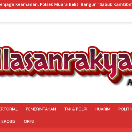
Bangun “Sabuk Kamtibmas” Bersama Masyarakat
Sambut
ERTORIAL
PEMERINTAHAN
TNI & POLRI
HUKRIM
POLITI
EKOBIS
OPINI