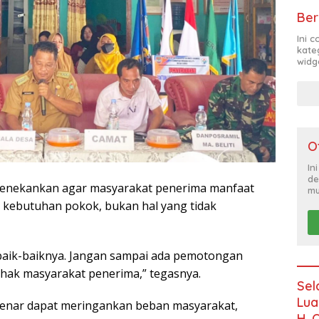
Ber
Ini 
kate
widg
O
In
de
menekankan agar masyarakat penerima manfaat
mu
kebutuhan pokok, bukan hal yang tidak
baik-baiknya. Jangan sampai ada pemotongan
h hak masyarakat penerima,” tegasnya.
Sel
Lua
benar dapat meringankan beban masyarakat,
H. 