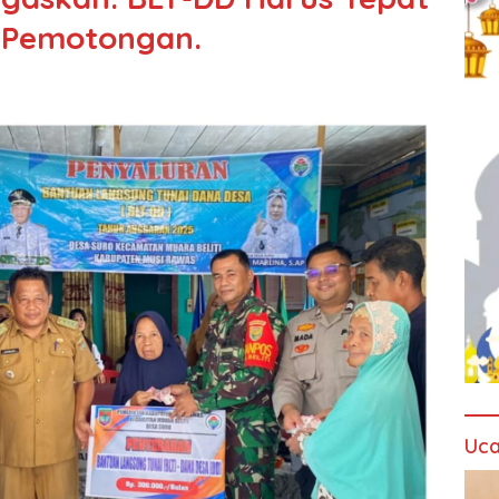
 Pemotongan.
Uca