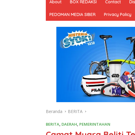
About
BOX REDAKSI
Contact
Di
PEDOMAN MEDIA SIBER
Privacy Policy
Beranda
BERITA
BERITA
,
DAERAH
,
PEMERINTAHAN
Camat Muara Beliti T