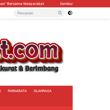
 HUT ke-81 RI, Polsek Muara Beliti Iptu Miming Wijaya, S.E., 
K
PARIWISATA
OLAHRAGA