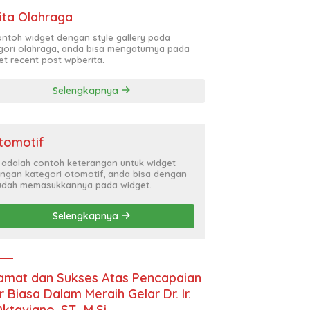
ita Olahraga
contoh widget dengan style gallery pada
gori olahraga, anda bisa mengaturnya pada
et recent post wpberita.
Selengkapnya
tomotif
i adalah contoh keterangan untuk widget
ngan kategori otomotif, anda bisa dengan
dah memasukkannya pada widget.
Selengkapnya
amat dan Sukses Atas Pencapaian
r Biasa Dalam Meraih Gelar Dr. Ir.
Oktaviano, ST., M.Si.