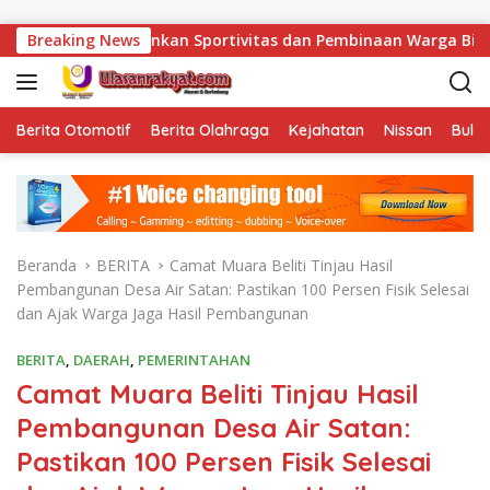
Langsung ke konten
kan Sportivitas dan Pembinaan Warga Binaan.
Breaking News
Bukan Sek
Berita Otomotif
Berita Olahraga
Kejahatan
Nissan
Bulut
Beranda
BERITA
Camat Muara Beliti Tinjau Hasil
Pembangunan Desa Air Satan: Pastikan 100 Persen Fisik Selesai
dan Ajak Warga Jaga Hasil Pembangunan
BERITA
,
DAERAH
,
PEMERINTAHAN
Camat Muara Beliti Tinjau Hasil
Pembangunan Desa Air Satan:
Pastikan 100 Persen Fisik Selesai