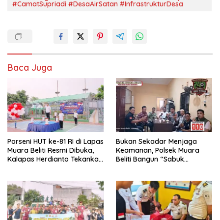
#CamatSupriadi #DesaAirSatan #InfrastrukturDesa
Baca Juga
Porseni HUT ke-81 RI di Lapas
Bukan Sekadar Menjaga
Muara Beliti Resmi Dibuka,
Keamanan, Polsek Muara
Kalapas Herdianto Tekankan
Beliti Bangun “Sabuk
Sportivitas dan Pembinaan
Kamtibmas” Bersama
Warga Binaan.
Masyarakat