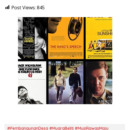
Post Views:
845
#PembangunanDesa #MuaraBeliti #MusiRawasMaju