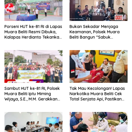
Porseni HUT ke-81 RI di Lapas
Bukan Sekadar Menjaga
Muara Beliti Resmi Dibuka,
Keamanan, Polsek Muara
Kalapas Herdianto Tekankan
Beliti Bangun “Sabuk
Sportivitas dan Pembinaan
Kamtibmas” Bersama
Warga Binaan.
Masyarakat
Sambut HUT ke-81 RI, Polsek
Tak Mau Kecolongan! Lapas
Muara Beliti Iptu Miming
Narkotika Muara Beliti Cek
Wijaya, S.E., M.M. Gerakkan
Total Senjata Api, Pastikan
Gotong Royong: Lingkungan
Pengamanan Selalu Siaga 24
Bersih, Warga Nyaman.
Jam