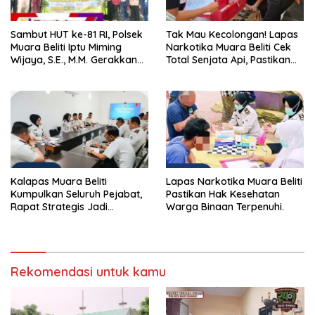
Sambut HUT ke-81 RI, Polsek
Tak Mau Kecolongan! Lapas
Muara Beliti Iptu Miming
Narkotika Muara Beliti Cek
Wijaya, S.E., M.M. Gerakkan
Total Senjata Api, Pastikan
Gotong Royong: Lingkungan
Pengamanan Selalu Siaga 24
Bersih, Warga Nyaman.
Jam
Kalapas Muara Beliti
Lapas Narkotika Muara Beliti
Kumpulkan Seluruh Pejabat,
Pastikan Hak Kesehatan
Rapat Strategis Jadi
Warga Binaan Terpenuhi.
Langkah Nyata Perkuat
Keamanan dan Tingkatkan
Pelayanan Pemasyarakatan
Rekomendasi untuk kamu