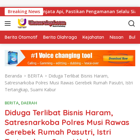
Langsung ke konten
al Senjata Api, Pastikan Pengamanan Selalu Siaga 24 Jam
Breaking News
Berita Otomotif
Berita Olahraga
Kejahatan
Nissan
Bulut
Beranda
BERITA
Diduga Terlibat Bisnis Haram,
Satresnarkoba Polres Musi Rawas Gerebek Rumah Pasutri, Istri
Tertangkap, Suami Kabur
BERITA
,
DAERAH
Diduga Terlibat Bisnis Haram,
Satresnarkoba Polres Musi Rawas
Gerebek Rumah Pasutri, Istri