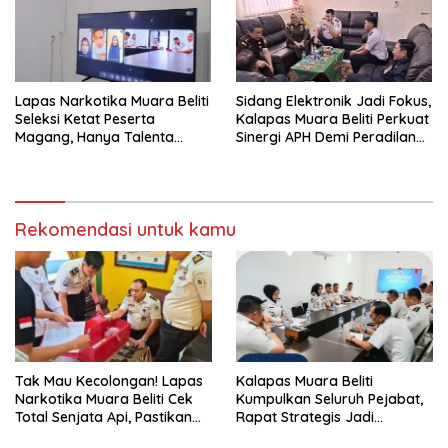
Lapas Narkotika Muara Beliti
Sidang Elektronik Jadi Fokus,
Seleksi Ketat Peserta
Kalapas Muara Beliti Perkuat
Magang, Hanya Talenta
Sinergi APH Demi Peradilan
Berintegritas yang Lolos.
Pidana yang Modern dan
Efektif
Rekomendasi untuk kamu
Tak Mau Kecolongan! Lapas
Kalapas Muara Beliti
Narkotika Muara Beliti Cek
Kumpulkan Seluruh Pejabat,
Total Senjata Api, Pastikan
Rapat Strategis Jadi
Pengamanan Selalu Siaga 24
Langkah Nyata Perkuat