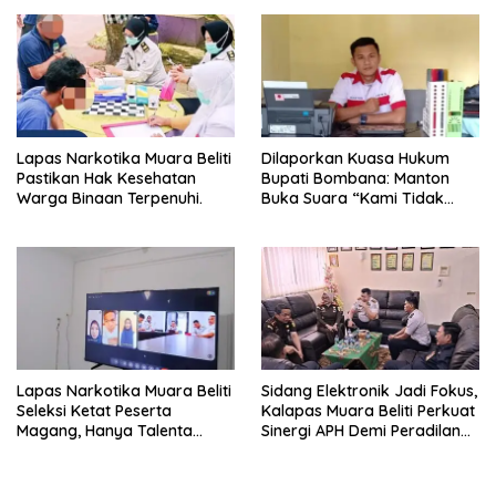
Jam
Keamanan dan Tingkatkan
Pelayanan Pemasyarakatan
Lapas Narkotika Muara Beliti
Dilaporkan Kuasa Hukum
Pastikan Hak Kesehatan
Bupati Bombana: Manton
Warga Binaan Terpenuhi.
Buka Suara “Kami Tidak
Pernah Menutup Ruang Hak
Jawab”.
Lapas Narkotika Muara Beliti
Sidang Elektronik Jadi Fokus,
Seleksi Ketat Peserta
Kalapas Muara Beliti Perkuat
Magang, Hanya Talenta
Sinergi APH Demi Peradilan
Berintegritas yang Lolos.
Pidana yang Modern dan
Efektif