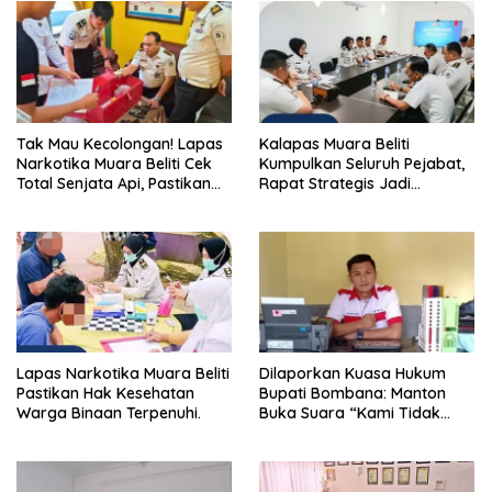
Tak Mau Kecolongan! Lapas
Kalapas Muara Beliti
Narkotika Muara Beliti Cek
Kumpulkan Seluruh Pejabat,
Total Senjata Api, Pastikan
Rapat Strategis Jadi
Pengamanan Selalu Siaga 24
Langkah Nyata Perkuat
Jam
Keamanan dan Tingkatkan
Pelayanan Pemasyarakatan
Lapas Narkotika Muara Beliti
Dilaporkan Kuasa Hukum
Pastikan Hak Kesehatan
Bupati Bombana: Manton
Warga Binaan Terpenuhi.
Buka Suara “Kami Tidak
Pernah Menutup Ruang Hak
Jawab”.