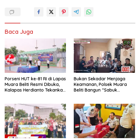
Baca Juga
Porseni HUT ke-81 RI di Lapas
Bukan Sekadar Menjaga
Muara Beliti Resmi Dibuka,
Keamanan, Polsek Muara
Kalapas Herdianto Tekankan
Beliti Bangun “Sabuk
Sportivitas dan Pembinaan
Kamtibmas” Bersama
Warga Binaan.
Masyarakat