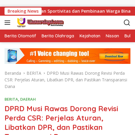
Langsung ke konten
Sportivitas dan Pembinaan Warga Binaan.
Breaking News
Bukan Sekada
Berita Otomotif
Berita Olahraga
Kejahatan
Nissan
Bulut
Beranda
BERITA
DPRD Musi Rawas Dorong Revisi Perda
CSR: Perjelas Aturan, Libatkan DPR, dan Pastikan Transparansi
Dana
BERITA
,
DAERAH
DPRD Musi Rawas Dorong Revisi
Perda CSR: Perjelas Aturan,
Libatkan DPR, dan Pastikan