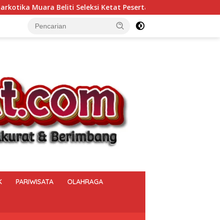
Ketat Peserta Magang, Hanya Talenta Berintegritas yang Lolos.
K
PARIWISATA
OLAHRAGA