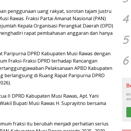
n penggunaan uang rakyat, sorotan tajam justru
4
usi Rawas. Fraksi Partai Amanat Nasional (PAN)
sejumlah Kepala Organisasi Perangkat Daerah (OPD)
ak menghadiri rapat pembahasan anggaran dan hanya
5
pat Paripurna DPRD Kabupaten Musi Rawas dengan
6
m Fraksi-Fraksi DPRD terhadap Rancangan
 Pertanggungjawaban Pelaksanaan APBD Kabupaten
g berlangsung di Ruang Rapat Paripurna DPRD
026).
B
In
tua II DPRD Kabupaten Musi Rawas, Apt. Yani
an
ri Wakil Bupati Musi Rawas H. Suprayitno bersama
 fraksi itu berubah menjadi perhatian serius