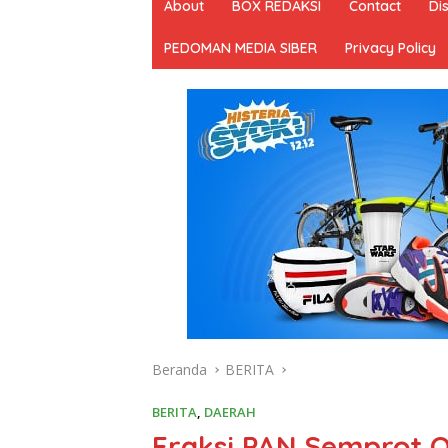
About
BOX REDAKSI
Contact
Di
PEDOMAN MEDIA SIBER
Privacy Policy
Beranda
BERITA
BERITA
,
DAERAH
Fraksi PAN Semprot 