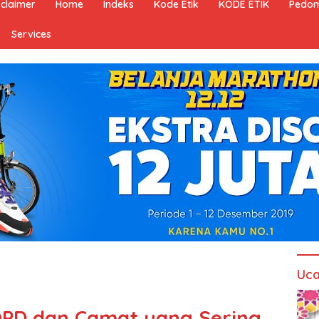
sclaimer
Home
Indeks
Kode Etik
KODE ETIK
Pedom
Services
Uca
OPD dan Camat yang Sering