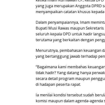
ketika Imam Kurniawan CP, Ketua DPD
yang juga merupakan Anggota DPRD se
menyampaikan catatan khusus kepada 
Dalam penyampaiannya, Imam meminta
Bupati Musi Rawas maupun Sekretari
seluruh kepala OPD untuk hadir lang
terutama yang berkaitan dengan peng
Menurutnya, pembahasan keuangan daer
yang bertanggung jawab terhadap peng
“Bagaimana kami membahas keuangan 
tidak hadir? Yang datang hanya perwak
secara detail program maupun penggu
di hadapan peserta rapat.
Ia menilai kondisi tersebut sudah berul
komisi maupun dalam agenda-agenda st