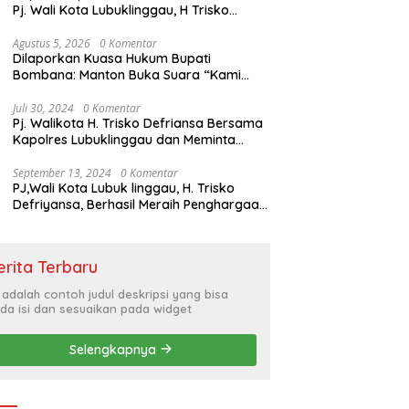
Pj. Wali Kota Lubuklinggau, H Trisko
Defriyansa Dengan Agenda
Mendengarkan Pidato Kenegaraan
Agustus 5, 2026
0 Komentar
Dilaporkan Kuasa Hukum Bupati
Presiden RI Dalam Rangka HUT ke-79
Bombana: Manton Buka Suara “Kami
Tidak Pernah Menutup Ruang Hak
Jawab”.
Juli 30, 2024
0 Komentar
Pj. Walikota H. Trisko Defriansa Bersama
Kapolres Lubuklinggau dan Meminta
Kepada Masyarakat Cerdas Menyikapi
Hajatan Politik
September 13, 2024
0 Komentar
PJ,Wali Kota Lubuk linggau, H. Trisko
Defriyansa, Berhasil Meraih Penghargaan
Bergengsi Dengan Menerapkan Sistem
Merit Dalam Pengisian JPT
erita Terbaru
i adalah contoh judul deskripsi yang bisa
da isi dan sesuaikan pada widget
Selengkapnya