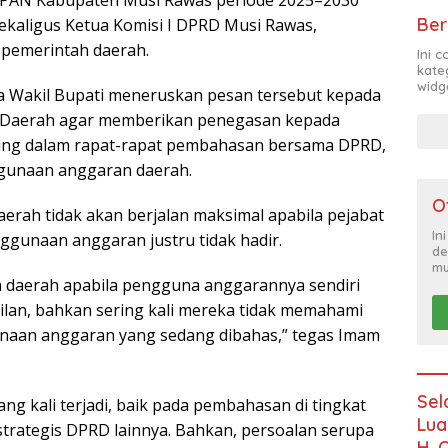
 PAN Kabupaten Musi Rawas periode 2025–2030
Ber
kaligus Ketua Komisi I DPRD Musi Rawas,
pemerintah daerah.
Ini 
kate
widg
 Wakil Bupati meneruskan pesan tersebut kepada
s Daerah agar memberikan penegasan kepada
sung dalam rapat-rapat pembahasan bersama DPRD,
gunaan anggaran daerah.
O
ah tidak akan berjalan maksimal apabila pejabat
In
gunaan anggaran justru tidak hadir.
de
mu
daerah apabila pengguna anggarannya sendiri
ilan, bahkan sering kali mereka tidak memahami
naan anggaran yang sedang dibahas,” tegas Imam
Sel
ang kali terjadi, baik pada pembahasan di tingkat
Lua
rategis DPRD lainnya. Bahkan, persoalan serupa
H. 