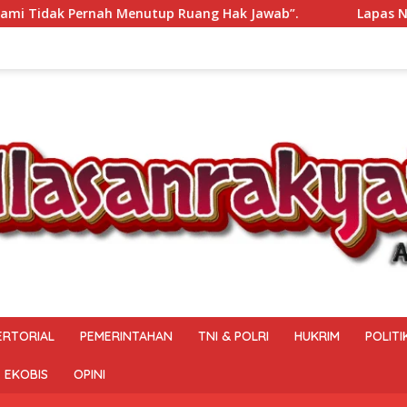
ang Hak Jawab”.
Lapas Narkotika Muara Beliti Seleksi 
ERTORIAL
PEMERINTAHAN
TNI & POLRI
HUKRIM
POLITI
EKOBIS
OPINI