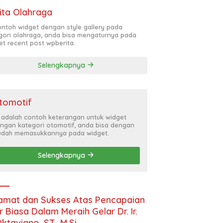
ita Olahraga
contoh widget dengan style gallery pada
gori olahraga, anda bisa mengaturnya pada
et recent post wpberita.
Selengkapnya
tomotif
i adalah contoh keterangan untuk widget
ngan kategori otomotif, anda bisa dengan
dah memasukkannya pada widget.
Selengkapnya
amat dan Sukses Atas Pencapaian
r Biasa Dalam Meraih Gelar Dr. Ir.
Oktaviano, ST., M.Si.