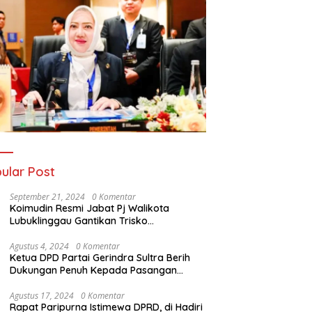
ular Post
September 21, 2024
0 Komentar
Koimudin Resmi Jabat Pj Walikota
Lubuklinggau Gantikan Trisko
Defriansyah
Agustus 4, 2024
0 Komentar
Ketua DPD Partai Gerindra Sultra Berih
Dukungan Penuh Kepada Pasangan
Calon Bupati Konawe dan Wakil Bupati
Konawe (HADIR) di Pilkada Konawe 2024
Agustus 17, 2024
0 Komentar
Rapat Paripurna Istimewa DPRD, di Hadiri