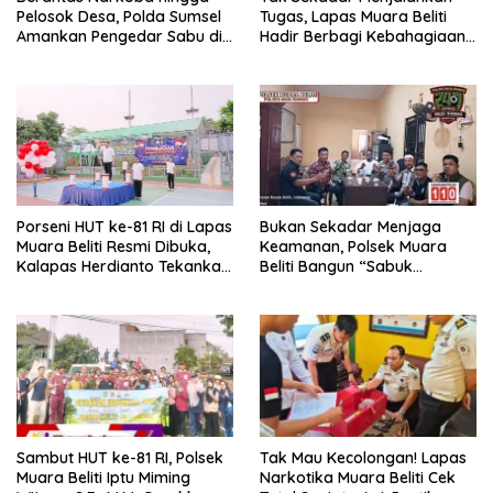
Pelosok Desa, Polda Sumsel
Tugas, Lapas Muara Beliti
Amankan Pengedar Sabu di
Hadir Berbagi Kebahagiaan
Musi Rawas
untuk Anak Panti Asuhan
Porseni HUT ke-81 RI di Lapas
Bukan Sekadar Menjaga
Muara Beliti Resmi Dibuka,
Keamanan, Polsek Muara
Kalapas Herdianto Tekankan
Beliti Bangun “Sabuk
Sportivitas dan Pembinaan
Kamtibmas” Bersama
Warga Binaan.
Masyarakat
Sambut HUT ke-81 RI, Polsek
Tak Mau Kecolongan! Lapas
Muara Beliti Iptu Miming
Narkotika Muara Beliti Cek