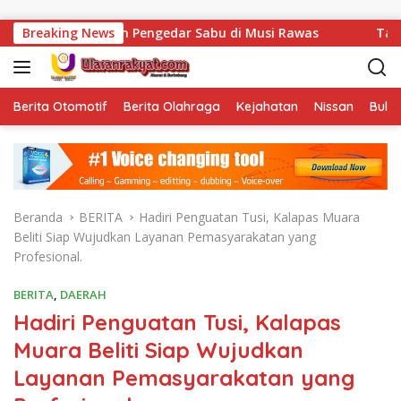
Langsung ke konten
 Amankan Pengedar Sabu di Musi Rawas
Breaking News
Tak Sekadar Men
Berita Otomotif
Berita Olahraga
Kejahatan
Nissan
Bulut
Beranda
BERITA
Hadiri Penguatan Tusi, Kalapas Muara
Beliti Siap Wujudkan Layanan Pemasyarakatan yang
Profesional.
BERITA
,
DAERAH
Hadiri Penguatan Tusi, Kalapas
Muara Beliti Siap Wujudkan
Layanan Pemasyarakatan yang