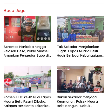
Baca Juga
Berantas Narkoba hingga
Tak Sekadar Menjalankan
Pelosok Desa, Polda Sumsel
Tugas, Lapas Muara Beliti
Amankan Pengedar Sabu di
Hadir Berbagi Kebahagiaan
Musi Rawas
untuk Anak Panti Asuhan
Porseni HUT ke-81 RI di Lapas
Bukan Sekadar Menjaga
Muara Beliti Resmi Dibuka,
Keamanan, Polsek Muara
Kalapas Herdianto Tekankan
Beliti Bangun “Sabuk