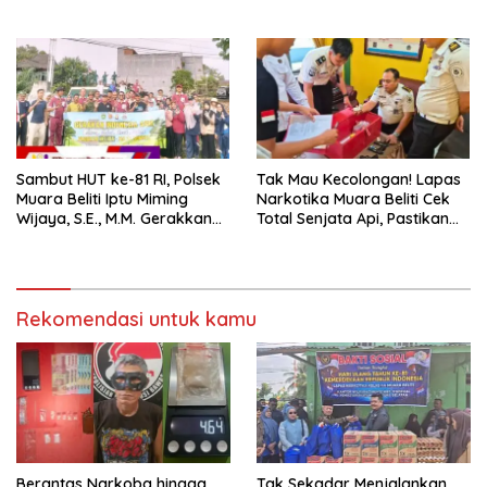
Sportivitas dan Pembinaan
Kamtibmas” Bersama
Warga Binaan.
Masyarakat
Sambut HUT ke-81 RI, Polsek
Tak Mau Kecolongan! Lapas
Muara Beliti Iptu Miming
Narkotika Muara Beliti Cek
Wijaya, S.E., M.M. Gerakkan
Total Senjata Api, Pastikan
Gotong Royong: Lingkungan
Pengamanan Selalu Siaga 24
Bersih, Warga Nyaman.
Jam
Rekomendasi untuk kamu
Berantas Narkoba hingga
Tak Sekadar Menjalankan