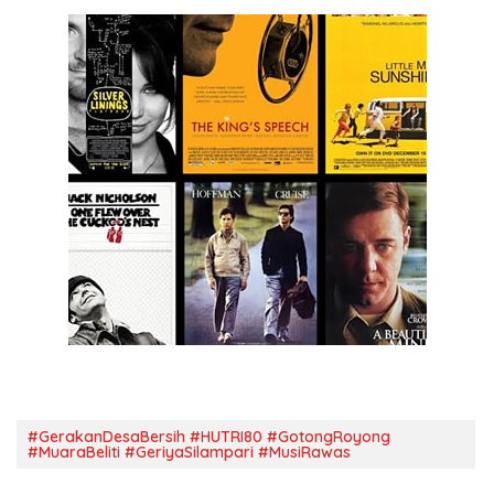
#GerakanDesaBersih #HUTRI80 #GotongRoyong
#MuaraBeliti #GeriyaSilampari #MusiRawas