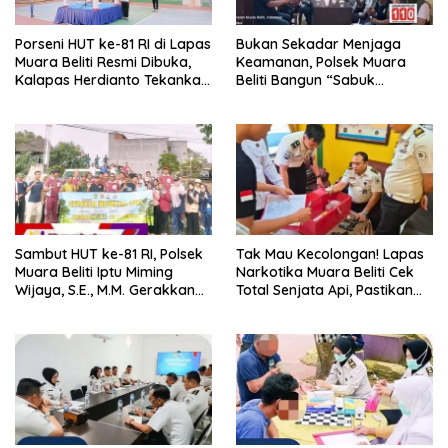
Porseni HUT ke-81 RI di Lapas
Bukan Sekadar Menjaga
Muara Beliti Resmi Dibuka,
Keamanan, Polsek Muara
Kalapas Herdianto Tekankan
Beliti Bangun “Sabuk
Sportivitas dan Pembinaan
Kamtibmas” Bersama
Warga Binaan.
Masyarakat
Sambut HUT ke-81 RI, Polsek
Tak Mau Kecolongan! Lapas
Muara Beliti Iptu Miming
Narkotika Muara Beliti Cek
Wijaya, S.E., M.M. Gerakkan
Total Senjata Api, Pastikan
Gotong Royong: Lingkungan
Pengamanan Selalu Siaga 24
Bersih, Warga Nyaman.
Jam