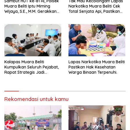
Sambut HUT ke-81 RI, Polsek
Tak Mau Kecolongan! Lapas
Muara Beliti Iptu Miming
Narkotika Muara Beliti Cek
Wijaya, S.E., M.M. Gerakkan
Total Senjata Api, Pastikan
Gotong Royong: Lingkungan
Pengamanan Selalu Siaga 24
Bersih, Warga Nyaman.
Jam
Kalapas Muara Beliti
Lapas Narkotika Muara Beliti
Kumpulkan Seluruh Pejabat,
Pastikan Hak Kesehatan
Rapat Strategis Jadi
Warga Binaan Terpenuhi.
Langkah Nyata Perkuat
Keamanan dan Tingkatkan
Pelayanan Pemasyarakatan
Rekomendasi untuk kamu