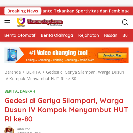
Langsung ke konten
dianto Tekankan Sportivitas dan Pembinaan Warga Binaan.
Breaking News
Berita Otomotif
Berita Olahraga
Kejahatan
Nissan
Bulut
Beranda
BERITA
Gedesi di Geriya Silampari, Warga Dusun
IV Kompak Menyambut HUT RI ke-80
BERITA
,
DAERAH
Gedesi di Geriya Silampari, Warga
Dusun IV Kompak Menyambut HUT
RI ke-80
Andi YM