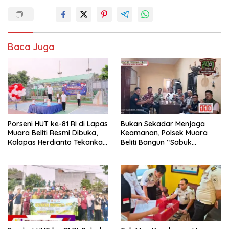
Baca Juga
Porseni HUT ke-81 RI di Lapas
Bukan Sekadar Menjaga
Muara Beliti Resmi Dibuka,
Keamanan, Polsek Muara
Kalapas Herdianto Tekankan
Beliti Bangun “Sabuk
Sportivitas dan Pembinaan
Kamtibmas” Bersama
Warga Binaan.
Masyarakat