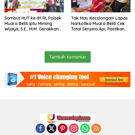
Sambut HUT ke-81 RI, Polsek
Tak Mau Kecolongan! Lapas
Muara Beliti Iptu Miming
Narkotika Muara Beliti Cek
Wijaya, S.E., M.M. Gerakkan
Total Senjata Api, Pastikan
Gotong Royong: Lingkungan
Pengamanan Selalu Siaga 24
Bersih, Warga Nyaman.
Jam
Tambah Komentar