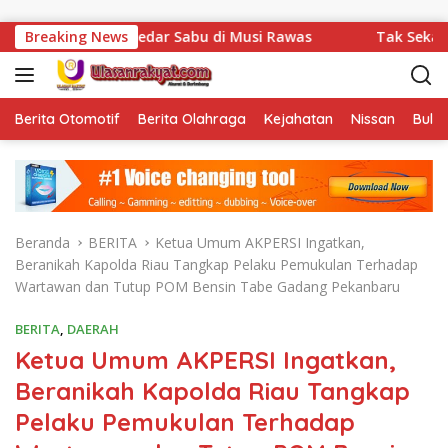
Langsung ke konten
Pengedar Sabu di Musi Rawas
Breaking News
Tak Sekadar Menjalankan 
Berita Otomotif
Berita Olahraga
Kejahatan
Nissan
Bulut
Beranda
BERITA
Ketua Umum AKPERSI Ingatkan,
Beranikah Kapolda Riau Tangkap Pelaku Pemukulan Terhadap
Wartawan dan Tutup POM Bensin Tabe Gadang Pekanbaru
BERITA
,
DAERAH
Ketua Umum AKPERSI Ingatkan,
Beranikah Kapolda Riau Tangkap
Pelaku Pemukulan Terhadap