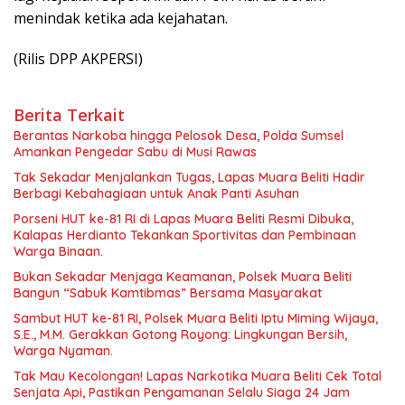
menindak ketika ada kejahatan.
(Rilis DPP AKPERSI)
Berita Terkait
Berantas Narkoba hingga Pelosok Desa, Polda Sumsel
Amankan Pengedar Sabu di Musi Rawas
Tak Sekadar Menjalankan Tugas, Lapas Muara Beliti Hadir
Berbagi Kebahagiaan untuk Anak Panti Asuhan
Porseni HUT ke-81 RI di Lapas Muara Beliti Resmi Dibuka,
Kalapas Herdianto Tekankan Sportivitas dan Pembinaan
Warga Binaan.
Bukan Sekadar Menjaga Keamanan, Polsek Muara Beliti
Bangun “Sabuk Kamtibmas” Bersama Masyarakat
Sambut HUT ke-81 RI, Polsek Muara Beliti Iptu Miming Wijaya,
S.E., M.M. Gerakkan Gotong Royong: Lingkungan Bersih,
Warga Nyaman.
Tak Mau Kecolongan! Lapas Narkotika Muara Beliti Cek Total
Senjata Api, Pastikan Pengamanan Selalu Siaga 24 Jam