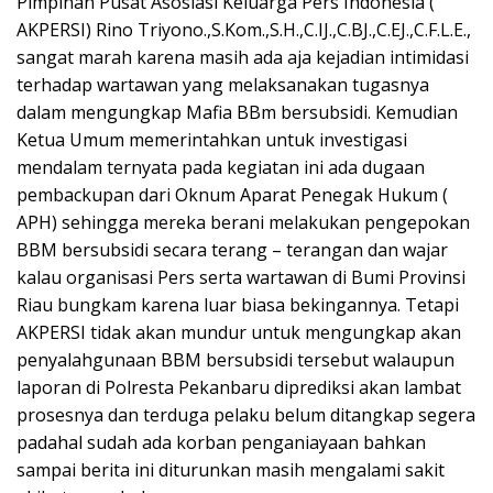
Pimpinan Pusat Asosiasi Keluarga Pers Indonesia (
AKPERSI) Rino Triyono.,S.Kom.,S.H.,C.IJ.,C.BJ.,C.EJ.,C.F.L.E.,
sangat marah karena masih ada aja kejadian intimidasi
terhadap wartawan yang melaksanakan tugasnya
dalam mengungkap Mafia BBm bersubsidi. Kemudian
Ketua Umum memerintahkan untuk investigasi
mendalam ternyata pada kegiatan ini ada dugaan
pembackupan dari Oknum Aparat Penegak Hukum (
APH) sehingga mereka berani melakukan pengepokan
BBM bersubsidi secara terang – terangan dan wajar
kalau organisasi Pers serta wartawan di Bumi Provinsi
Riau bungkam karena luar biasa bekingannya. Tetapi
AKPERSI tidak akan mundur untuk mengungkap akan
penyalahgunaan BBM bersubsidi tersebut walaupun
laporan di Polresta Pekanbaru diprediksi akan lambat
prosesnya dan terduga pelaku belum ditangkap segera
padahal sudah ada korban penganiayaan bahkan
sampai berita ini diturunkan masih mengalami sakit