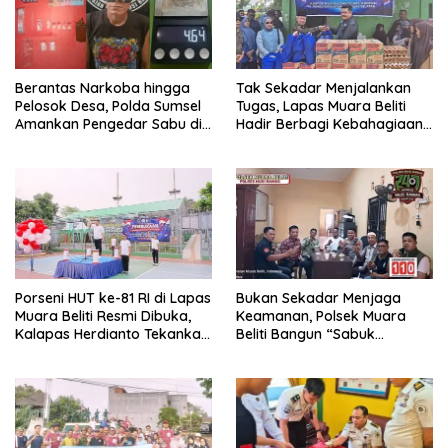
Berantas Narkoba hingga
Tak Sekadar Menjalankan
Pelosok Desa, Polda Sumsel
Tugas, Lapas Muara Beliti
Amankan Pengedar Sabu di
Hadir Berbagi Kebahagiaan
Musi Rawas
untuk Anak Panti Asuhan
Porseni HUT ke-81 RI di Lapas
Bukan Sekadar Menjaga
Muara Beliti Resmi Dibuka,
Keamanan, Polsek Muara
Kalapas Herdianto Tekankan
Beliti Bangun “Sabuk
Sportivitas dan Pembinaan
Kamtibmas” Bersama
Warga Binaan.
Masyarakat