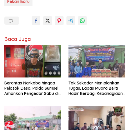
Pekan Baru
Baca Juga
Berantas Narkoba hingga
Tak Sekadar Menjalankan
Pelosok Desa, Polda Sumsel
Tugas, Lapas Muara Beliti
Amankan Pengedar Sabu di
Hadir Berbagi Kebahagiaan
Musi Rawas
untuk Anak Panti Asuhan