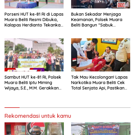
Porseni HUT ke-81 RI di Lapas
Bukan Sekadar Menjaga
Muara Beliti Resmi Dibuka,
Keamanan, Polsek Muara
Kalapas Herdianto Tekankan
Beliti Bangun “Sabuk
Sportivitas dan Pembinaan
Kamtibmas” Bersama
Warga Binaan.
Masyarakat
Sambut HUT ke-81 RI, Polsek
Tak Mau Kecolongan! Lapas
Muara Beliti Iptu Miming
Narkotika Muara Beliti Cek
Wijaya, S.E., M.M. Gerakkan
Total Senjata Api, Pastikan
Gotong Royong: Lingkungan
Pengamanan Selalu Siaga 24
Bersih, Warga Nyaman.
Jam
Rekomendasi untuk kamu