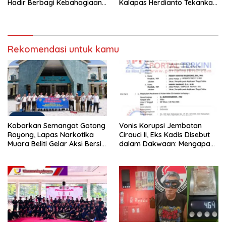
Hadir Berbagi Kebahagiaan
Kalapas Herdianto Tekankan
untuk Anak Panti Asuhan
Sportivitas dan Pembinaan
Warga Binaan.
Rekomendasi untuk kamu
Kobarkan Semangat Gotong
Vonis Korupsi Jembatan
Royong, Lapas Narkotika
Cirauci II, Eks Kadis Disebut
Muara Beliti Gelar Aksi Bersih
dalam Dakwaan: Mengapa
Kemerdekaan
Tak Jadi Terdakwa?