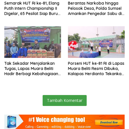
Semarak HUT RI ke-81, Elang
Berantas Narkoba hingga
Putih Intern Championship II
Pelosok Desa, Polda Sumsel
Digelar, 65 Pesilat Siap Buru
Amankan Pengedar Sabu di
Prestasi Menuju Porprov
Musi Rawas
2027
Tak Sekadar Menjalankan
Porseni HUT ke-81 RI di Lapas
Tugas, Lapas Muara Beliti
Muara Beliti Resmi Dibuka,
Hadir Berbagi Kebahagiaan
Kalapas Herdianto Tekankan
untuk Anak Panti Asuhan
Sportivitas dan Pembinaan
Warga Binaan.
Tambah Komentar