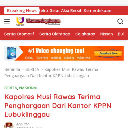
Langsung ke konten
 Beliti Gelar Aksi Bersih Kemerdekaan
Breaking News
Vonis Korupsi 
Berita Otomotif
Berita Olahraga
Kejahatan
Nissan
Bulut
Beranda
BERITA
Kapolres Musi Rawas Terima
Penghargaan Dari Kantor KPPN Lubuklinggau
BERITA
,
NASIONAL
Kapolres Musi Rawas Terima
Penghargaan Dari Kantor KPPN
Lubuklinggau
Andi YM