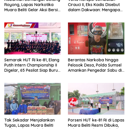
Royong, Lapas Narkotika
Cirauci II, Eks Kadis Disebut
Muara Beliti Gelar Aksi Bersih
dalam Dakwaan: Mengapa
Kemerdekaan
Tak Jadi Terdakwa?
Semarak HUT RI ke-81, Elang
Berantas Narkoba hingga
Putih Intern Championship II
Pelosok Desa, Polda Sumsel
Digelar, 65 Pesilat Siap Buru
Amankan Pengedar Sabu di
Prestasi Menuju Porprov
Musi Rawas
2027
Tak Sekadar Menjalankan
Porseni HUT ke-81 RI di Lapas
Tugas, Lapas Muara Beliti
Muara Beliti Resmi Dibuka,