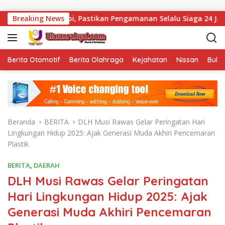
Langsung ke konten
 Pastikan Pengamanan Selalu Siaga 24 Jam
Breaking News
Kalapas Mua
Berita Otomotif
Berita Olahraga
Kejahatan
Nissan
Bulut
Beranda
BERITA
DLH Musi Rawas Gelar Peringatan Hari
Lingkungan Hidup 2025: Ajak Generasi Muda Akhiri Pencemaran
Plastik
BERITA
,
DAERAH
DLH Musi Rawas Gelar Peringatan
Hari Lingkungan Hidup 2025: Ajak
Generasi Muda Akhiri Pencemaran