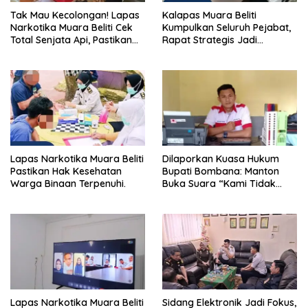
Tak Mau Kecolongan! Lapas
Kalapas Muara Beliti
Narkotika Muara Beliti Cek
Kumpulkan Seluruh Pejabat,
Total Senjata Api, Pastikan
Rapat Strategis Jadi
Pengamanan Selalu Siaga 24
Langkah Nyata Perkuat
Jam
Keamanan dan Tingkatkan
Pelayanan Pemasyarakatan
Lapas Narkotika Muara Beliti
Dilaporkan Kuasa Hukum
Pastikan Hak Kesehatan
Bupati Bombana: Manton
Warga Binaan Terpenuhi.
Buka Suara “Kami Tidak
Pernah Menutup Ruang Hak
Jawab”.
Lapas Narkotika Muara Beliti
Sidang Elektronik Jadi Fokus,