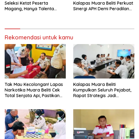
Seleksi Ketat Peserta
Kalapas Muara Beliti Perkuat
Magang, Hanya Talenta
Sinergi APH Demi Peradilan
Berintegritas yang Lolos.
Pidana yang Modern dan
Efektif
Rekomendasi untuk kamu
Tak Mau Kecolongan! Lapas
Kalapas Muara Beliti
Narkotika Muara Beliti Cek
Kumpulkan Seluruh Pejabat,
Total Senjata Api, Pastikan
Rapat Strategis Jadi
Pengamanan Selalu Siaga 24
Langkah Nyata Perkuat
Jam
Keamanan dan Tingkatkan
Pelayanan Pemasyarakatan