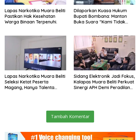
Lapas Narkotika Muara Beliti
Dilaporkan Kuasa Hukum
Pastikan Hak Kesehatan
Bupati Bombana: Manton
Warga Binaan Terpenuhi.
Buka Suara “Kami Tidak
Pernah Menutup Ruang Hak
Jawab”.
Lapas Narkotika Muara Beliti
Sidang Elektronik Jadi Fokus,
Seleksi Ketat Peserta
Kalapas Muara Beliti Perkuat
Magang, Hanya Talenta
Sinergi APH Demi Peradilan
Berintegritas yang Lolos.
Pidana yang Modern dan
Efektif
Tambah Komentar