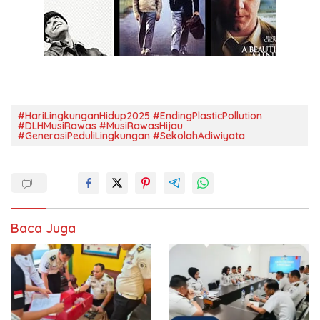
#HariLingkunganHidup2025 #EndingPlasticPollution
#DLHMusiRawas #MusiRawasHijau
#GenerasiPeduliLingkungan #SekolahAdiwiyata
Baca Juga