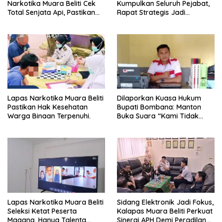
Narkotika Muara Beliti Cek
Kumpulkan Seluruh Pejabat,
Total Senjata Api, Pastikan
Rapat Strategis Jadi
Pengamanan Selalu Siaga 24
Langkah Nyata Perkuat
Jam
Keamanan dan Tingkatkan
Pelayanan Pemasyarakatan
Lapas Narkotika Muara Beliti
Dilaporkan Kuasa Hukum
Pastikan Hak Kesehatan
Bupati Bombana: Manton
Warga Binaan Terpenuhi.
Buka Suara “Kami Tidak
Pernah Menutup Ruang Hak
Jawab”.
Lapas Narkotika Muara Beliti
Sidang Elektronik Jadi Fokus,
Seleksi Ketat Peserta
Kalapas Muara Beliti Perkuat
Magang, Hanya Talenta
Sinergi APH Demi Peradilan