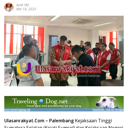
Andi YM
Mei 16, 2025
Ulasanrakyat.Com
– Palembang
Kejaksaan Tinggi
Sumatera Selatan (Kejati Sumsel) dan Kejaksaan Negeri