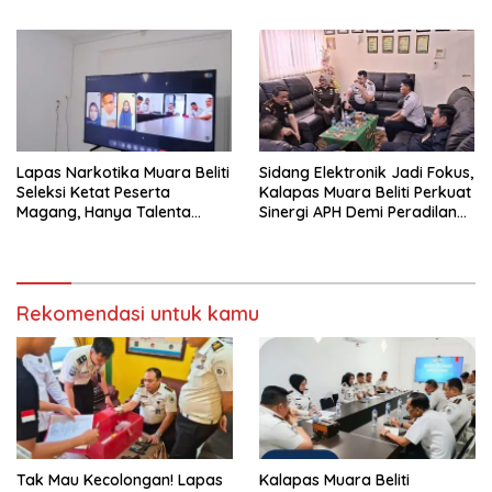
Pernah Menutup Ruang Hak
Jawab”.
Lapas Narkotika Muara Beliti
Sidang Elektronik Jadi Fokus,
Seleksi Ketat Peserta
Kalapas Muara Beliti Perkuat
Magang, Hanya Talenta
Sinergi APH Demi Peradilan
Berintegritas yang Lolos.
Pidana yang Modern dan
Efektif
Rekomendasi untuk kamu
Tak Mau Kecolongan! Lapas
Kalapas Muara Beliti