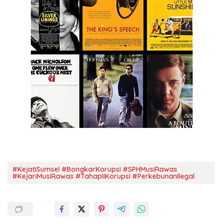
#KejatiSumsel #BongkarKorupsi #SPHMusiRawas
#KejariMusiRawas #TahapIIKorupsi #PerkebunanIlegal