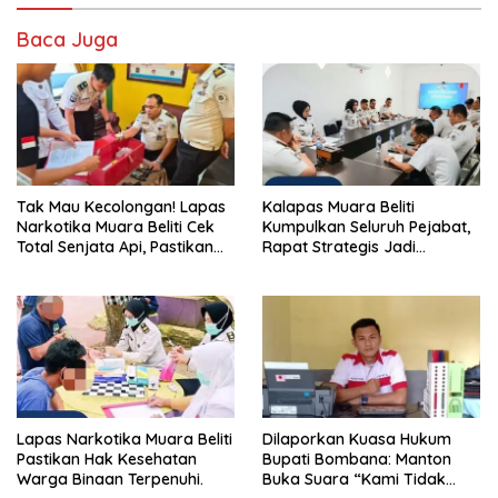
Baca Juga
Tak Mau Kecolongan! Lapas
Kalapas Muara Beliti
Narkotika Muara Beliti Cek
Kumpulkan Seluruh Pejabat,
Total Senjata Api, Pastikan
Rapat Strategis Jadi
Pengamanan Selalu Siaga 24
Langkah Nyata Perkuat
Jam
Keamanan dan Tingkatkan
Pelayanan Pemasyarakatan
Lapas Narkotika Muara Beliti
Dilaporkan Kuasa Hukum
Pastikan Hak Kesehatan
Bupati Bombana: Manton
Warga Binaan Terpenuhi.
Buka Suara “Kami Tidak