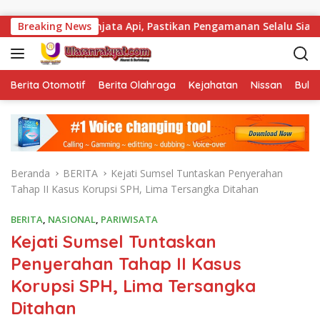
Langsung ke konten
al Senjata Api, Pastikan Pengamanan Selalu Siaga 24 Jam
Breaking News
Berita Otomotif
Berita Olahraga
Kejahatan
Nissan
Bulut
Beranda
BERITA
Kejati Sumsel Tuntaskan Penyerahan
Tahap II Kasus Korupsi SPH, Lima Tersangka Ditahan
BERITA
,
NASIONAL
,
PARIWISATA
Kejati Sumsel Tuntaskan
Penyerahan Tahap II Kasus
Korupsi SPH, Lima Tersangka
Ditahan