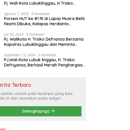
Pj. Wali Kota Lubuklinggau, H Trisko
Defriyansa Dengan Agenda
Mendengarkan Pidato Kenegaraan
Agustus 7, 2026
0 Komentar
Porseni HUT ke-81 RI di Lapas Muara Beliti
Presiden RI Dalam Rangka HUT ke-79
Resmi Dibuka, Kalapas Herdianto
Tekankan Sportivitas dan Pembinaan
Warga Binaan.
Juli 30, 2024
0 Komentar
Pj. Walikota H. Trisko Defriansa Bersama
Kapolres Lubuklinggau dan Meminta
Kepada Masyarakat Cerdas Menyikapi
Hajatan Politik
September 13, 2024
0 Komentar
PJ,Wali Kota Lubuk linggau, H. Trisko
Defriyansa, Berhasil Meraih Penghargaan
Bergengsi Dengan Menerapkan Sistem
Merit Dalam Pengisian JPT
erita Terbaru
i adalah contoh judul deskripsi yang bisa
da isi dan sesuaikan pada widget
Selengkapnya