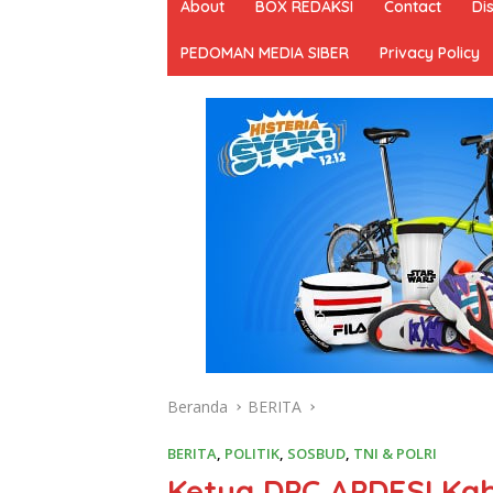
About
BOX REDAKSI
Contact
Di
PEDOMAN MEDIA SIBER
Privacy Policy
Beranda
BERITA
BERITA
,
POLITIK
,
SOSBUD
,
TNI & POLRI
Ketua DPC APDESI Ka