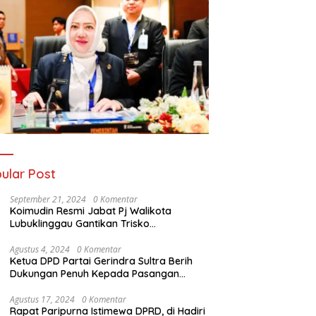
ular Post
September 21, 2024
0 Komentar
Koimudin Resmi Jabat Pj Walikota
Lubuklinggau Gantikan Trisko
Defriansyah
Agustus 4, 2024
0 Komentar
Ketua DPD Partai Gerindra Sultra Berih
Dukungan Penuh Kepada Pasangan
Calon Bupati Konawe dan Wakil Bupati
Konawe (HADIR) di Pilkada Konawe 2024
Agustus 17, 2024
0 Komentar
Rapat Paripurna Istimewa DPRD, di Hadiri