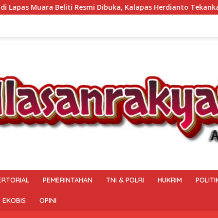
i Dibuka, Kalapas Herdianto Tekankan Sportivitas dan Pembinaa
ERTORIAL
PEMERINTAHAN
TNI & POLRI
HUKRIM
POLITI
EKOBIS
OPINI