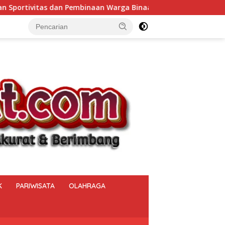
n Warga Binaan.
Bukan Sekadar Menjaga Keamanan, Po
K
PARIWISATA
OLAHRAGA