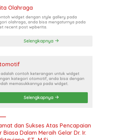
ita Olahraga
contoh widget dengan style gallery pada
gori olahraga, anda bisa mengaturnya pada
et recent post wpberita.
Selengkapnya
tomotif
i adalah contoh keterangan untuk widget
ngan kategori otomotif, anda bisa dengan
dah memasukkannya pada widget.
Selengkapnya
amat dan Sukses Atas Pencapaian
r Biasa Dalam Meraih Gelar Dr. Ir.
Oktaviano, ST., M.Si.