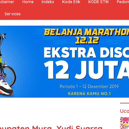
sclaimer
Home
Indeks
Kode Etik
KODE ETIK
Pedom
Services
Uca
bupaten Mura, Yudi Suarsa