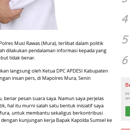
4
5
lres Musi Rawas (Mura), terlibat dalam politik
lah dilakukan pendalaman informasi kepada yang
6
but tidak benar.
aikan langsung oleh Ketua DPC APDESI Kabupaten
angan insan pers, di Mapolres Mura, Senin
B
In
, benar pesan suara saya. Namun saya perjelas
an
k, hal itu murni salah satu bentuk inisiatif saya
Mura, untuk membantu sekaligus berkontribusi
dengan kunjungan kerja Bapak Kapolda Sumsel ke