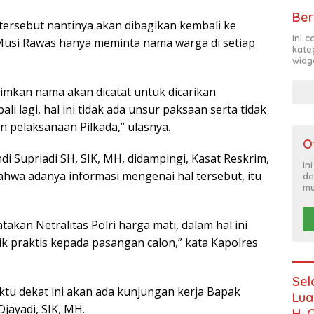
Ber
 tersebut nantinya akan dibagikan kembali ke
Ini 
 Musi Rawas hanya meminta nama warga di setiap
kate
widg
imkan nama akan dicatat untuk dicarikan
 lagi, hal ini tidak ada unsur paksaan serta tidak
n pelaksanaan Pilkada,” ulasnya.
O
i Supriadi SH, SIK, MH, didampingi, Kasat Reskrim,
In
hwa adanya informasi mengenai hal tersebut, itu
de
mu
akan Netralitas Polri harga mati, dalam hal ini
litik praktis kepada pasangan calon,” kata Kapolres
Sel
tu dekat ini akan ada kunjungan kerja Bapak
Lua
Djayadi, SIK, MH.
H. 