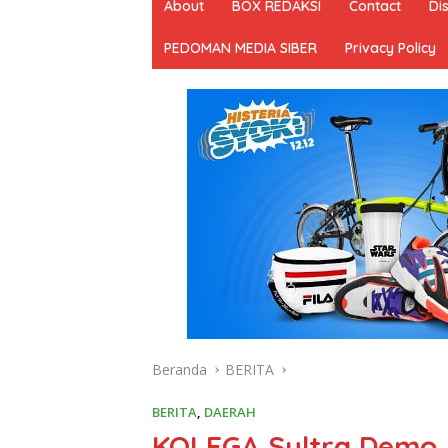
About
BOX REDAKSI
Contact
Di
PEDOMAN MEDIA SIBER
Privacy Policy
Beranda
BERITA
BERITA
,
DAERAH
KOLEGA Sultra Demo Jil