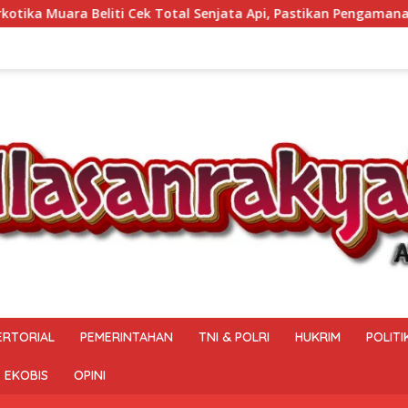
otal Senjata Api, Pastikan Pengamanan Selalu Siaga 24 Jam
ERTORIAL
PEMERINTAHAN
TNI & POLRI
HUKRIM
POLITI
EKOBIS
OPINI