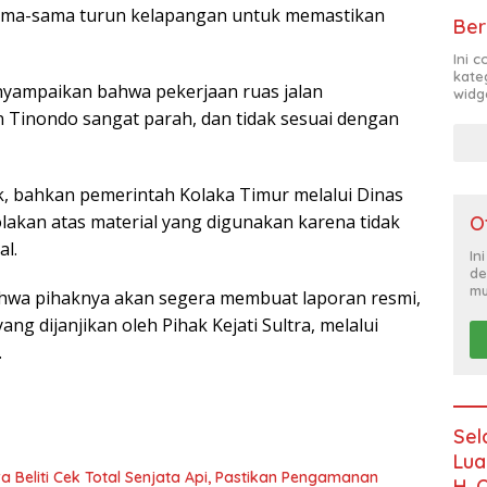
a sama-sama turun kelapangan untuk memastikan
Ber
Ini 
kate
nyampaikan bahwa pekerjaan ruas jalan
widg
Tinondo sangat parah, dan tidak sesuai dengan
ek, bahkan pemerintah Kolaka Timur melalui Dinas
lakan atas material yang digunakan karena tidak
O
al.
In
de
mu
ahwa pihaknya akan segera membuat laporan resmi,
ng dijanjikan oleh Pihak Kejati Sultra, melalui
.
Sel
Lua
 Beliti Cek Total Senjata Api, Pastikan Pengamanan
H. 