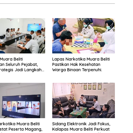
Muara Beliti
Lapas Narkotika Muara Beliti
n Seluruh Pejabat,
Pastikan Hak Kesehatan
rategis Jadi Langkah
Warga Binaan Terpenuhi.
erkuat Keamanan dan
an Pelayanan
rakatan
rkotika Muara Beliti
Sidang Elektronik Jadi Fokus,
Ketat Peserta Magang,
Kalapas Muara Beliti Perkuat