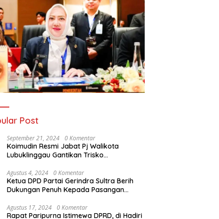
ular Post
September 21, 2024
0 Komentar
Koimudin Resmi Jabat Pj Walikota
Lubuklinggau Gantikan Trisko
Defriansyah
Agustus 4, 2024
0 Komentar
Ketua DPD Partai Gerindra Sultra Berih
Dukungan Penuh Kepada Pasangan
Calon Bupati Konawe dan Wakil Bupati
Konawe (HADIR) di Pilkada Konawe 2024
Agustus 17, 2024
0 Komentar
Rapat Paripurna Istimewa DPRD, di Hadiri