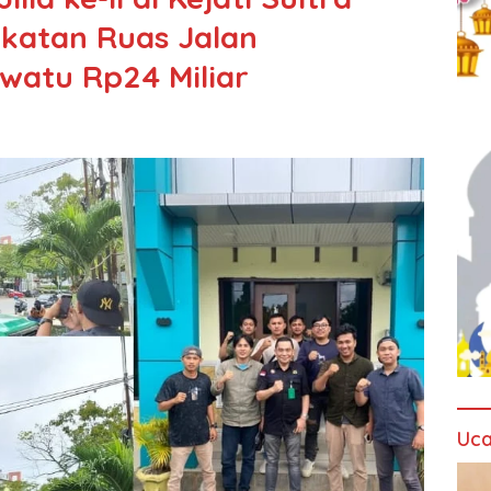
gkatan Ruas Jalan
atu Rp24 Miliar
Uca