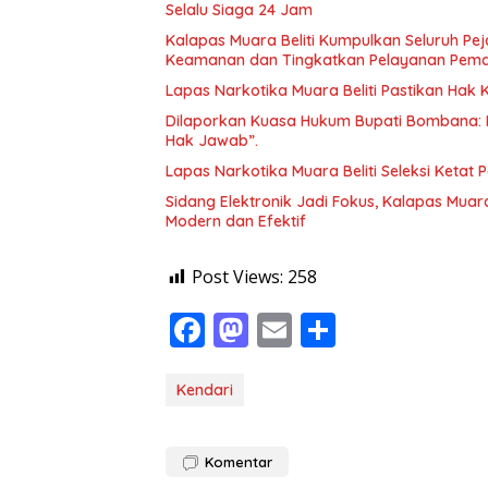
Selalu Siaga 24 Jam
Kalapas Muara Beliti Kumpulkan Seluruh Pej
Keamanan dan Tingkatkan Pelayanan Pem
Lapas Narkotika Muara Beliti Pastikan Hak
Dilaporkan Kuasa Hukum Bupati Bombana: 
Hak Jawab”.
Lapas Narkotika Muara Beliti Seleksi Ketat 
Sidang Elektronik Jadi Fokus, Kalapas Muara
Modern dan Efektif
Post Views:
258
F
M
E
S
ac
as
m
h
e
to
ai
ar
Kendari
b
d
l
e
o
o
Komentar