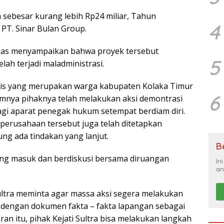
 sebesar kurang lebih Rp24 miliar, Tahun
4
PT. Sinar Bulan Group.
egas menyampaikan bahwa proyek tersebut
5
elah terjadi maladministrasi.
ivis yang merupakan warga kabupaten Kolaka Timur
6
mnya pihaknya telah melakukan aksi demontrasi
lagi aparat penegak hukum setempat berdiam diri.
 perusahaan tersebut juga telah ditetapkan
ng ada tindakan yang lanjut.
B
ung masuk dan berdiskusi bersama diruangan
In
an
Sultra meminta agar massa aksi segera melakukan
n dengan dokumen fakta – fakta lapangan sebagai
ran itu, pihak Kejati Sultra bisa melakukan langkah