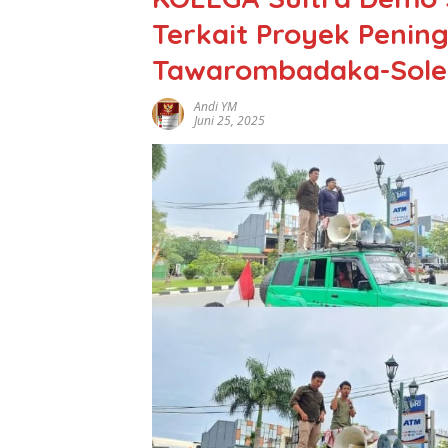
Terkait Proyek Penin
Tawarombadaka-Solew
Andi YM
Juni 25, 2025