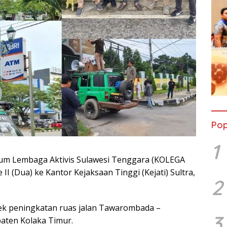
Pop
1
um Lembaga Aktivis Sulawesi Tenggara (KOLEGA
 II (Dua) ke Kantor Kejaksaan Tinggi (Kejati) Sultra,
2
yek peningkatan ruas jalan Tawarombada –
3
aten Kolaka Timur.