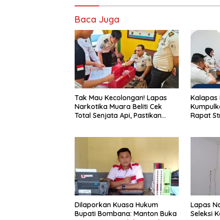
o
n
k
Baca Juga
Tak Mau Kecolongan! Lapas
Kalapas 
Narkotika Muara Beliti Cek
Kumpulka
Total Senjata Api, Pastikan
Rapat St
Pengamanan Selalu Siaga 24
Nyata P
Jam
Tingkatk
Pemasya
Dilaporkan Kuasa Hukum
Lapas Na
Bupati Bombana: Manton Buka
Seleksi 