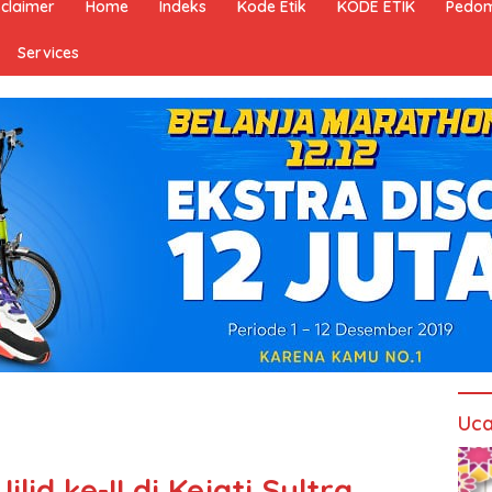
sclaimer
Home
Indeks
Kode Etik
KODE ETIK
Pedom
Services
Uca
id ke-II di Kejati Sultra