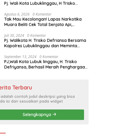
Pj. Wali Kota Lubuklinggau, H Trisko
Defriyansa Dengan Agenda
Mendengarkan Pidato Kenegaraan
Agustus 6, 2026
0 Komentar
Tak Mau Kecolongan! Lapas Narkotika
Presiden RI Dalam Rangka HUT ke-79
Muara Beliti Cek Total Senjata Api,
Pastikan Pengamanan Selalu Siaga 24
Jam
Juli 30, 2024
0 Komentar
Pj. Walikota H. Trisko Defriansa Bersama
Kapolres Lubuklinggau dan Meminta
Kepada Masyarakat Cerdas Menyikapi
Hajatan Politik
September 13, 2024
0 Komentar
PJ,Wali Kota Lubuk linggau, H. Trisko
Defriyansa, Berhasil Meraih Penghargaan
Bergengsi Dengan Menerapkan Sistem
Merit Dalam Pengisian JPT
erita Terbaru
i adalah contoh judul deskripsi yang bisa
da isi dan sesuaikan pada widget
Selengkapnya