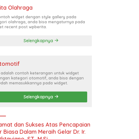
ita Olahraga
contoh widget dengan style gallery pada
gori olahraga, anda bisa mengaturnya pada
et recent post wpberita.
Selengkapnya
tomotif
i adalah contoh keterangan untuk widget
ngan kategori otomotif, anda bisa dengan
dah memasukkannya pada widget.
Selengkapnya
amat dan Sukses Atas Pencapaian
r Biasa Dalam Meraih Gelar Dr. Ir.
Oktaviano, ST., M.Si.