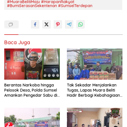
#MuaraBelitiMaju #HarapanRakyat
#BumiSerasanSekentenan #SumselTerdepan
Baca Juga
Berantas Narkoba hingga
Tak Sekadar Menjalankan
Pelosok Desa, Polda Sumsel
Tugas, Lapas Muara Beliti
Amankan Pengedar Sabu di
Hadir Berbagi Kebahagiaan
Musi Rawas
untuk Anak Panti Asuhan