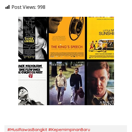
Post Views:
998
#MusiRawasBangkit #KepemimpinanBaru