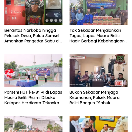
Berantas Narkoba hingga
Tak Sekadar Menjalankan
Pelosok Desa, Polda Sumsel
Tugas, Lapas Muara Beliti
Amankan Pengedar Sabu di
Hadir Berbagi Kebahagiaan
Musi Rawas
untuk Anak Panti Asuhan
Porseni HUT ke-81 RI di Lapas
Bukan Sekadar Menjaga
Muara Beliti Resmi Dibuka,
Keamanan, Polsek Muara
Kalapas Herdianto Tekankan
Beliti Bangun “Sabuk
Sportivitas dan Pembinaan
Kamtibmas” Bersama
Warga Binaan.
Masyarakat