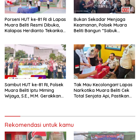
Porseni HUT ke-81 RI di Lapas
Bukan Sekadar Menjaga
Muara Beliti Resmi Dibuka,
Keamanan, Polsek Muara
Kalapas Herdianto Tekankan
Beliti Bangun “Sabuk
Sportivitas dan Pembinaan
Kamtibmas” Bersama
Warga Binaan.
Masyarakat
Sambut HUT ke-81 RI, Polsek
Tak Mau Kecolongan! Lapas
Muara Beliti Iptu Miming
Narkotika Muara Beliti Cek
Wijaya, S.E., M.M. Gerakkan
Total Senjata Api, Pastikan
Gotong Royong: Lingkungan
Pengamanan Selalu Siaga 24
Bersih, Warga Nyaman.
Jam
Rekomendasi untuk kamu