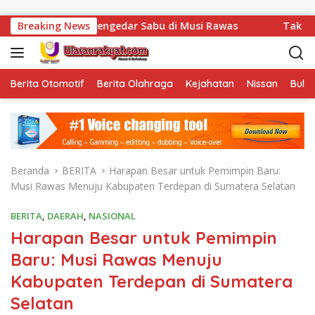
Langsung ke konten
an Pengedar Sabu di Musi Rawas
Breaking News
Tak Sekadar Menjalank
Berita Otomotif
Berita Olahraga
Kejahatan
Nissan
Bulut
Beranda
BERITA
Harapan Besar untuk Pemimpin Baru:
Musi Rawas Menuju Kabupaten Terdepan di Sumatera Selatan
BERITA
,
DAERAH
,
NASIONAL
Harapan Besar untuk Pemimpin
Baru: Musi Rawas Menuju
Kabupaten Terdepan di Sumatera
Selatan