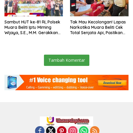
Sambut HUT ke-81 RI, Polsek
Tak Mau Kecolongan! Lapas
Muara Beliti Iptu Miming
Narkotika Muara Beliti Cek
Wijaya, S.E., M.M. Gerakkan
Total Senjata Api, Pastikan
Gotong Royong: Lingkungan
Pengamanan Selalu Siaga 24
Bersih, Warga Nyaman.
Jam
Tambah Komentar