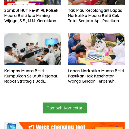
Sambut HUT ke-81 RI, Polsek
Tak Mau Kecolongan! Lapas
Muara Beliti Iptu Miming
Narkotika Muara Beliti Cek
Wijaya, S.E., M.M. Gerakkan
Total Senjata Api, Pastikan
Gotong Royong: Lingkungan
Pengamanan Selalu Siaga 24
Bersih, Warga Nyaman.
Jam
Kalapas Muara Beliti
Lapas Narkotika Muara Beliti
Kumpulkan Seluruh Pejabat,
Pastikan Hak Kesehatan
Rapat Strategis Jadi
Warga Binaan Terpenuhi.
Langkah Nyata Perkuat
Keamanan dan Tingkatkan
Pelayanan Pemasyarakatan
Tambah Komentar