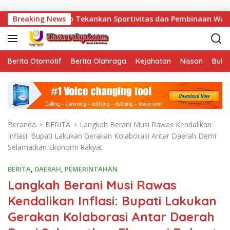
Langsung ke konten
 Herdianto Tekankan Sportivitas dan Pembinaan Warga Binaan.
Breaking News
Berita Otomotif
Berita Olahraga
Kejahatan
Nissan
Bulut
Beranda
BERITA
Langkah Berani Musi Rawas Kendalikan
Inflasi: Bupati Lakukan Gerakan Kolaborasi Antar Daerah Demi
Selamatkan Ekonomi Rakyat
BERITA
,
DAERAH
,
PEMERINTAHAN
Langkah Berani Musi Rawas
Kendalikan Inflasi: Bupati Lakukan
Gerakan Kolaborasi Antar Daerah