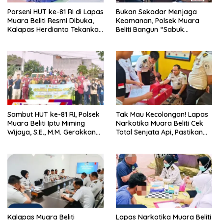
Porseni HUT ke-81 RI di Lapas
Bukan Sekadar Menjaga
Muara Beliti Resmi Dibuka,
Keamanan, Polsek Muara
Kalapas Herdianto Tekankan
Beliti Bangun “Sabuk
Sportivitas dan Pembinaan
Kamtibmas” Bersama
Warga Binaan.
Masyarakat
Sambut HUT ke-81 RI, Polsek
Tak Mau Kecolongan! Lapas
Muara Beliti Iptu Miming
Narkotika Muara Beliti Cek
Wijaya, S.E., M.M. Gerakkan
Total Senjata Api, Pastikan
Gotong Royong: Lingkungan
Pengamanan Selalu Siaga 24
Bersih, Warga Nyaman.
Jam
Kalapas Muara Beliti
Lapas Narkotika Muara Beliti