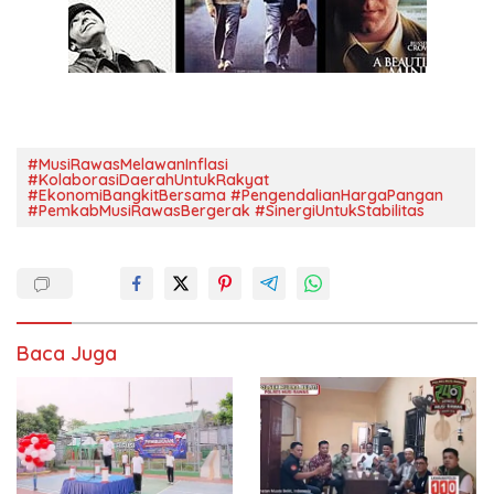
#MusiRawasMelawanInflasi
#KolaborasiDaerahUntukRakyat
#EkonomiBangkitBersama #PengendalianHargaPangan
#PemkabMusiRawasBergerak #SinergiUntukStabilitas
Baca Juga