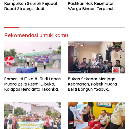
Kumpulkan Seluruh Pejabat,
Pastikan Hak Kesehatan
Rapat Strategis Jadi
Warga Binaan Terpenuhi.
Langkah Nyata Perkuat
Keamanan dan Tingkatkan
Pelayanan Pemasyarakatan
Rekomendasi untuk kamu
Porseni HUT ke-81 RI di Lapas
Bukan Sekadar Menjaga
Muara Beliti Resmi Dibuka,
Keamanan, Polsek Muara
Kalapas Herdianto Tekankan
Beliti Bangun “Sabuk
Sportivitas dan Pembinaan
Kamtibmas” Bersama
Warga Binaan.
Masyarakat