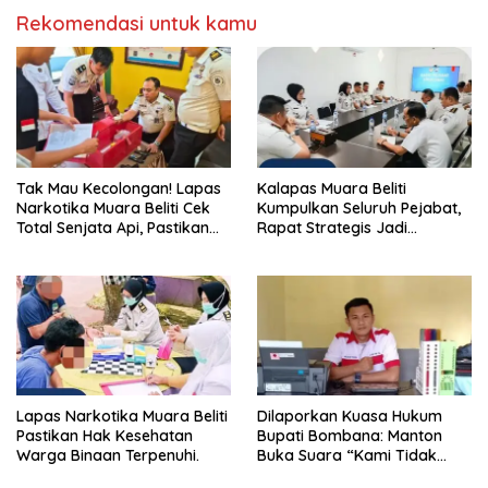
Rekomendasi untuk kamu
Tak Mau Kecolongan! Lapas
Kalapas Muara Beliti
Narkotika Muara Beliti Cek
Kumpulkan Seluruh Pejabat,
Total Senjata Api, Pastikan
Rapat Strategis Jadi
Pengamanan Selalu Siaga 24
Langkah Nyata Perkuat
Jam
Keamanan dan Tingkatkan
Pelayanan Pemasyarakatan
Lapas Narkotika Muara Beliti
Dilaporkan Kuasa Hukum
Pastikan Hak Kesehatan
Bupati Bombana: Manton
Warga Binaan Terpenuhi.
Buka Suara “Kami Tidak
Pernah Menutup Ruang Hak