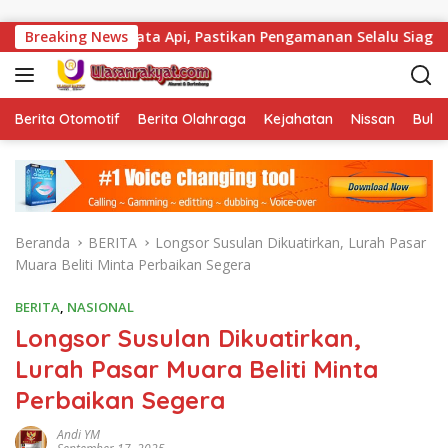
Langsung ke konten
jata Api, Pastikan Pengamanan Selalu Siaga 24 Jam
Breaking News
Kal
Berita Otomotif
Berita Olahraga
Kejahatan
Nissan
Bulut
Beranda
BERITA
Longsor Susulan Dikuatirkan, Lurah Pasar
Muara Beliti Minta Perbaikan Segera
BERITA
,
NASIONAL
Longsor Susulan Dikuatirkan,
Lurah Pasar Muara Beliti Minta
Perbaikan Segera
Andi YM