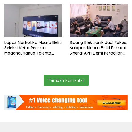
Jawab”.
Lapas Narkotika Muara Beliti
Sidang Elektronik Jadi Fokus,
Seleksi Ketat Peserta
Kalapas Muara Beliti Perkuat
Magang, Hanya Talenta
Sinergi APH Demi Peradilan
Berintegritas yang Lolos.
Pidana yang Modern dan
Efektif
Tambah Komentar