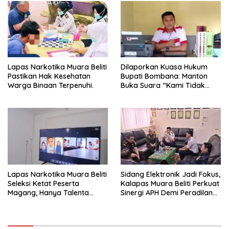
Pelayanan Pemasyarakatan
Lapas Narkotika Muara Beliti
Dilaporkan Kuasa Hukum
Pastikan Hak Kesehatan
Bupati Bombana: Manton
Warga Binaan Terpenuhi.
Buka Suara “Kami Tidak
Pernah Menutup Ruang Hak
Jawab”.
Lapas Narkotika Muara Beliti
Sidang Elektronik Jadi Fokus,
Seleksi Ketat Peserta
Kalapas Muara Beliti Perkuat
Magang, Hanya Talenta
Sinergi APH Demi Peradilan
Berintegritas yang Lolos.
Pidana yang Modern dan
Efektif