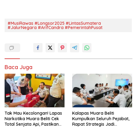
#MusiRawas #Longsor2025 #LintasSumatera
#JalurNegara #ArifCandra #PemerintahPusat
Baca Juga
Tak Mau Kecolongan! Lapas
Kalapas Muara Beliti
Narkotika Muara Beliti Cek
Kumpulkan Seluruh Pejabat,
Total Senjata Api, Pastikan
Rapat Strategis Jadi
Pengamanan Selalu Siaga 24
Langkah Nyata Perkuat
Jam
Keamanan dan Tingkatkan