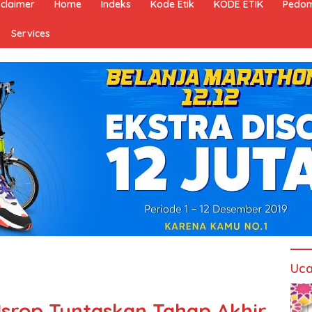
sclaimer
Home
Indeks
Kode Etik
KODE ETIK
Pedom
Services
Uca
 Isrop Tuntaskan Tahap Akhir