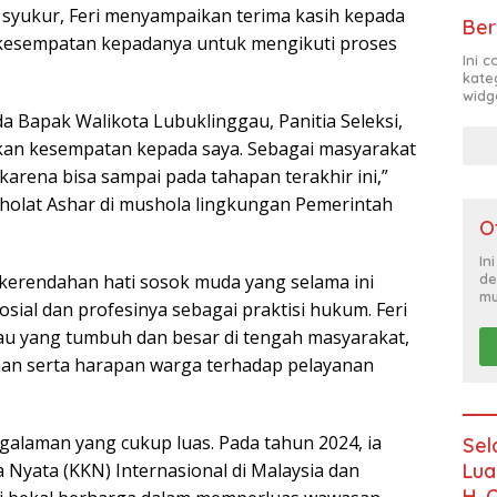
syukur, Feri menyampaikan terima kasih kepada
Ber
 kesempatan kepadanya untuk mengikuti proses
Ini 
kate
widg
 Bapak Walikota Lubuklinggau, Panitia Seleksi,
kan kesempatan kepada saya. Sebagai masyarakat
karena bisa sampai pada tahapan terakhir ini,”
Sholat Ashar di mushola lingkungan Pemerintah
O
In
de
erendahan hati sosok muda yang selama ini
mu
osial dan profesinya sebagai praktisi hukum. Feri
au yang tumbuh dan besar di tengah masyarakat,
n serta harapan warga terhadap pelayanan
alaman yang cukup luas. Pada tahun 2024, ia
Sel
Lua
 Nyata (KKN) Internasional di Malaysia dan
H. 