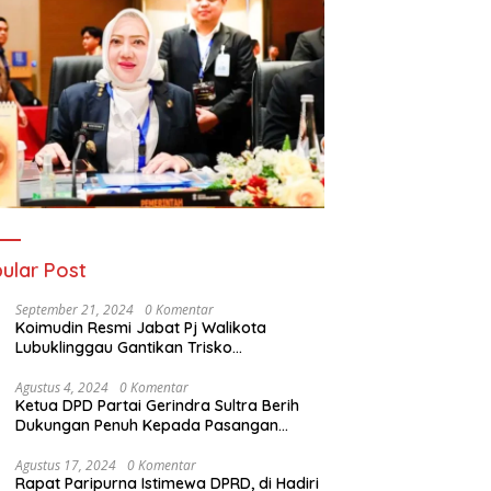
ular Post
September 21, 2024
0 Komentar
Koimudin Resmi Jabat Pj Walikota
Lubuklinggau Gantikan Trisko
Defriansyah
Agustus 4, 2024
0 Komentar
Ketua DPD Partai Gerindra Sultra Berih
Dukungan Penuh Kepada Pasangan
Calon Bupati Konawe dan Wakil Bupati
Konawe (HADIR) di Pilkada Konawe 2024
Agustus 17, 2024
0 Komentar
Rapat Paripurna Istimewa DPRD, di Hadiri