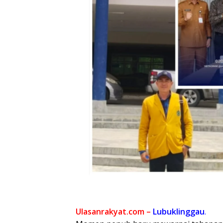
Ulasanrakyat.com –
Lubuklinggau
.