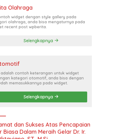
ita Olahraga
contoh widget dengan style gallery pada
gori olahraga, anda bisa mengaturnya pada
et recent post wpberita.
Selengkapnya
tomotif
i adalah contoh keterangan untuk widget
ngan kategori otomotif, anda bisa dengan
dah memasukkannya pada widget.
Selengkapnya
amat dan Sukses Atas Pencapaian
r Biasa Dalam Meraih Gelar Dr. Ir.
Oktaviano, ST., M.Si.