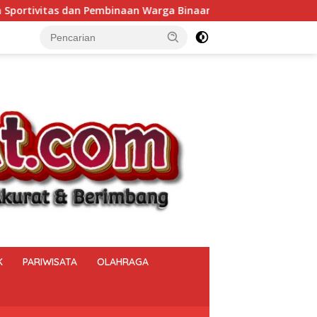
arga Binaan.
Bukan Sekadar Menjaga Keamanan, Polse
K
PARIWISATA
OLAHRAGA