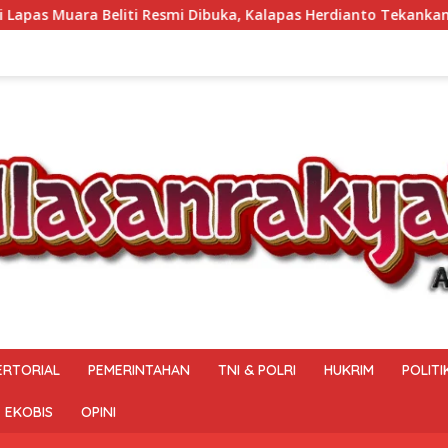
ibuka, Kalapas Herdianto Tekankan Sportivitas dan Pembinaan W
ERTORIAL
PEMERINTAHAN
TNI & POLRI
HUKRIM
POLITI
EKOBIS
OPINI