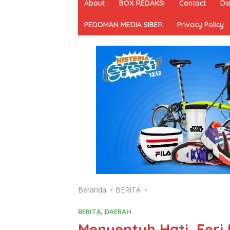
About
BOX REDAKSI
Contact
Di
PEDOMAN MEDIA SIBER
Privacy Policy
Beranda
BERITA
BERITA
,
DAERAH
Menyentuh Hati, Feri