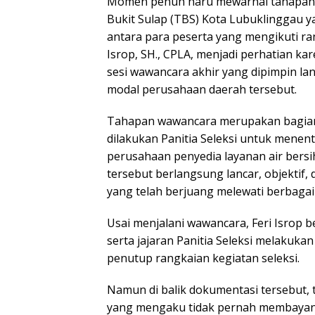
Momen penuh haru mewarnai tahapan ak
Bukit Sulap (TBS) Kota Lubuklinggau y
antara para peserta yang mengikuti ran
Isrop, SH., CPLA, menjadi perhatian k
sesi wawancara akhir yang dipimpin la
modal perusahaan daerah tersebut.
Tahapan wawancara merupakan bagian 
dilakukan Panitia Seleksi untuk menen
perusahaan penyedia layanan air bersi
tersebut berlangsung lancar, objektif
yang telah berjuang melewati berbagai 
Usai menjalani wawancara, Feri Isrop 
serta jajaran Panitia Seleksi melakuk
penutup rangkaian kegiatan seleksi.
Namun di balik dokumentasi tersebut,
yang mengaku tidak pernah membayangk