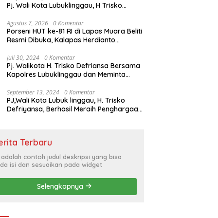
Pj. Wali Kota Lubuklinggau, H Trisko
Defriyansa Dengan Agenda
Mendengarkan Pidato Kenegaraan
Agustus 7, 2026
0 Komentar
Porseni HUT ke-81 RI di Lapas Muara Beliti
Presiden RI Dalam Rangka HUT ke-79
Resmi Dibuka, Kalapas Herdianto
Tekankan Sportivitas dan Pembinaan
Warga Binaan.
Juli 30, 2024
0 Komentar
Pj. Walikota H. Trisko Defriansa Bersama
Kapolres Lubuklinggau dan Meminta
Kepada Masyarakat Cerdas Menyikapi
Hajatan Politik
September 13, 2024
0 Komentar
PJ,Wali Kota Lubuk linggau, H. Trisko
Defriyansa, Berhasil Meraih Penghargaan
Bergengsi Dengan Menerapkan Sistem
Merit Dalam Pengisian JPT
erita Terbaru
i adalah contoh judul deskripsi yang bisa
da isi dan sesuaikan pada widget
Selengkapnya