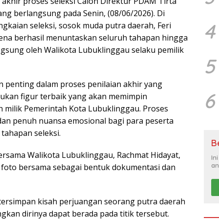
hir proses seleksi Calon Direktur PDAM Tirta
ang berlangsung pada Senin, (08/06/2026). Di
4
gkaian seleksi, sosok muda putra daerah, Feri
arena berhasil menuntaskan seluruh tahapan hingga
ngsung oleh Walikota Lubuklinggau selaku pemilik
5
penting dalam proses penilaian akhir yang
6
tukan figur terbaik yang akan memimpin
h milik Pemerintah Kota Lubuklinggau. Proses
, dan penuh nuansa emosional bagi para peserta
tahapan seleksi.
B
bersama Walikota Lubuklinggau, Rachmat Hidayat,
In
an
an foto bersama sebagai bentuk dokumentasi dan
 tersimpan kisah perjuangan seorang putra daerah
an dirinya dapat berada pada titik tersebut.