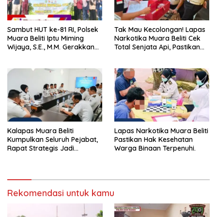
Sambut HUT ke-81 RI, Polsek
Tak Mau Kecolongan! Lapas
Muara Beliti Iptu Miming
Narkotika Muara Beliti Cek
Wijaya, S.E., M.M. Gerakkan
Total Senjata Api, Pastikan
Gotong Royong: Lingkungan
Pengamanan Selalu Siaga 24
Bersih, Warga Nyaman.
Jam
Kalapas Muara Beliti
Lapas Narkotika Muara Beliti
Kumpulkan Seluruh Pejabat,
Pastikan Hak Kesehatan
Rapat Strategis Jadi
Warga Binaan Terpenuhi.
Langkah Nyata Perkuat
Keamanan dan Tingkatkan
Pelayanan Pemasyarakatan
Rekomendasi untuk kamu