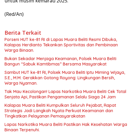
untuk musim kemarau 2025.
(Red/An)
Berita Terkait
Porseni HUT ke-81 RI di Lapas Muara Beliti Resmi Dibuka,
Kalapas Herdianto Tekankan Sportivitas dan Pembinaan
Warga Binaan.
Bukan Sekadar Menjaga Keamanan, Polsek Muara Beliti
Bangun “Sabuk Kamtibmas” Bersama Masyarakat
Sambut HUT ke-81 RI, Polsek Muara Beliti Iptu Miming Wijaya,
S.E., M.M. Gerakkan Gotong Royong: Lingkungan Bersih,
Warga Nyaman.
Tak Mau Kecolongan! Lapas Narkotika Muara Beliti Cek Total
Senjata Api, Pastikan Pengamanan Selalu Siaga 24 Jam
Kalapas Muara Beliti Kumpulkan Seluruh Pejabat, Rapat
Strategis Jadi Langkah Nyata Perkuat Keamanan dan
Tingkatkan Pelayanan Pemasyarakatan
Lapas Narkotika Muara Beliti Pastikan Hak Kesehatan Warga
Binaan Terpenuhi.