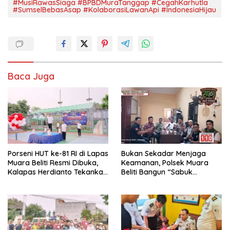
#MusiRawasSiaga #BPBDMuraTanggap #CegahKarhutla
#SumselBebasAsap #KolaborasiLawanApi #IndonesiaHijau
Baca Juga
Porseni HUT ke-81 RI di Lapas
Bukan Sekadar Menjaga
Muara Beliti Resmi Dibuka,
Keamanan, Polsek Muara
Kalapas Herdianto Tekankan
Beliti Bangun “Sabuk
Sportivitas dan Pembinaan
Kamtibmas” Bersama
Warga Binaan.
Masyarakat