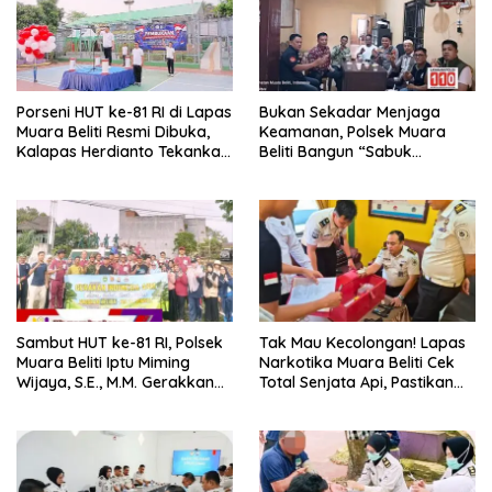
Porseni HUT ke-81 RI di Lapas
Bukan Sekadar Menjaga
Muara Beliti Resmi Dibuka,
Keamanan, Polsek Muara
Kalapas Herdianto Tekankan
Beliti Bangun “Sabuk
Sportivitas dan Pembinaan
Kamtibmas” Bersama
Warga Binaan.
Masyarakat
Sambut HUT ke-81 RI, Polsek
Tak Mau Kecolongan! Lapas
Muara Beliti Iptu Miming
Narkotika Muara Beliti Cek
Wijaya, S.E., M.M. Gerakkan
Total Senjata Api, Pastikan
Gotong Royong: Lingkungan
Pengamanan Selalu Siaga 24
Bersih, Warga Nyaman.
Jam