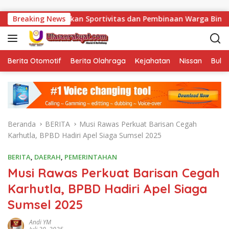
Langsung ke konten
ankan Sportivitas dan Pembinaan Warga Binaan.
Breaking News
Bukan 
Berita Otomotif
Berita Olahraga
Kejahatan
Nissan
Bulut
Beranda
BERITA
Musi Rawas Perkuat Barisan Cegah
Karhutla, BPBD Hadiri Apel Siaga Sumsel 2025
BERITA
,
DAERAH
,
PEMERINTAHAN
Musi Rawas Perkuat Barisan Cegah
Karhutla, BPBD Hadiri Apel Siaga
Sumsel 2025
Andi YM