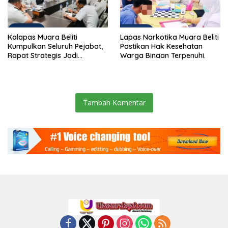
Kalapas Muara Beliti
Lapas Narkotika Muara Beliti
Kumpulkan Seluruh Pejabat,
Pastikan Hak Kesehatan
Rapat Strategis Jadi
Warga Binaan Terpenuhi.
Langkah Nyata Perkuat
Keamanan dan Tingkatkan
Pelayanan Pemasyarakatan
Tambah Komentar