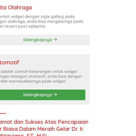
ita Olahraga
contoh widget dengan style gallery pada
gori olahraga, anda bisa mengaturnya pada
et recent post wpberita.
Selengkapnya
tomotif
i adalah contoh keterangan untuk widget
ngan kategori otomotif, anda bisa dengan
dah memasukkannya pada widget.
Selengkapnya
amat dan Sukses Atas Pencapaian
r Biasa Dalam Meraih Gelar Dr. Ir.
Oktaviano, ST., M.Si.