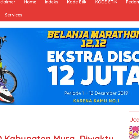
sclaimer
Home
Indeks
Kode Etik
KODE ETIK
Pedom
Services
Uca
 Kabupaten Mura, Diwaktu