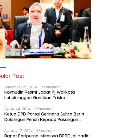
ular Post
September 21, 2024
0 Komentar
Koimudin Resmi Jabat Pj Walikota
Lubuklinggau Gantikan Trisko
Defriansyah
Agustus 4, 2024
0 Komentar
Ketua DPD Partai Gerindra Sultra Berih
Dukungan Penuh Kepada Pasangan
Calon Bupati Konawe dan Wakil Bupati
Konawe (HADIR) di Pilkada Konawe 2024
Agustus 17, 2024
0 Komentar
Rapat Paripurna Istimewa DPRD, di Hadiri