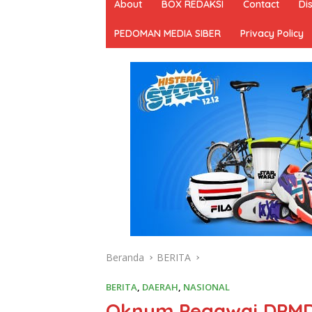
About
BOX REDAKSI
Contact
Di
PEDOMAN MEDIA SIBER
Privacy Policy
Beranda
BERITA
BERITA
,
DAERAH
,
NASIONAL
Oknum Pegawai DPMD