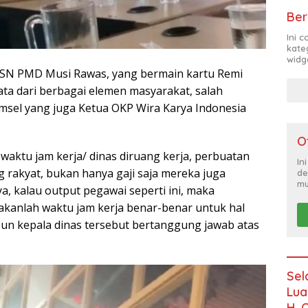
Ber
Ini 
kate
widg
SN PMD Musi Rawas, yang bermain kartu Remi
ata dari berbagai elemen masyarakat, salah
umsel yang juga Ketua OKP Wira Karya Indonesia
O
aktu jam kerja/ dinas diruang kerja, perbuatan
In
ang rakyat, bukan hanya gaji saja mereka juga
de
mu
 kalau output pegawai seperti ini, maka
nakanlah waktu jam kerja benar-benar untuk hal
un kepala dinas tersebut bertanggung jawab atas
Sel
Lua
H. 