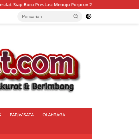
rov 2027
Berantas Narkoba hingga Pelosok Desa, Polda
K
PARIWISATA
OLAHRAGA