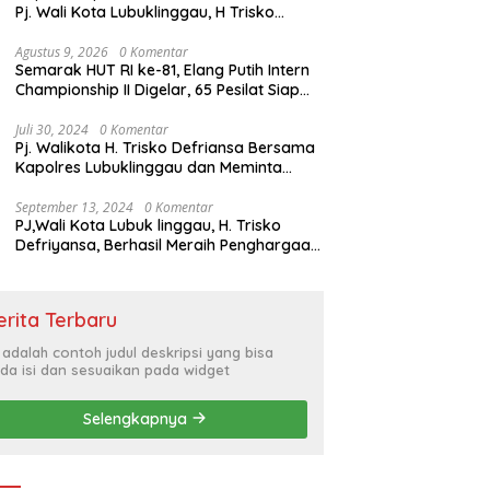
Pj. Wali Kota Lubuklinggau, H Trisko
Defriyansa Dengan Agenda
Mendengarkan Pidato Kenegaraan
Agustus 9, 2026
0 Komentar
Semarak HUT RI ke-81, Elang Putih Intern
Presiden RI Dalam Rangka HUT ke-79
Championship II Digelar, 65 Pesilat Siap
Buru Prestasi Menuju Porprov 2027
Juli 30, 2024
0 Komentar
Pj. Walikota H. Trisko Defriansa Bersama
Kapolres Lubuklinggau dan Meminta
Kepada Masyarakat Cerdas Menyikapi
Hajatan Politik
September 13, 2024
0 Komentar
PJ,Wali Kota Lubuk linggau, H. Trisko
Defriyansa, Berhasil Meraih Penghargaan
Bergengsi Dengan Menerapkan Sistem
Merit Dalam Pengisian JPT
erita Terbaru
i adalah contoh judul deskripsi yang bisa
da isi dan sesuaikan pada widget
Selengkapnya