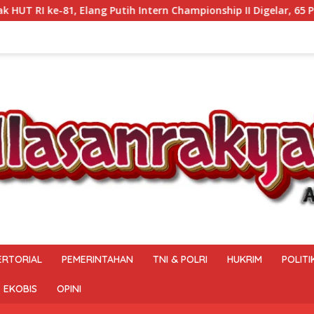
mpionship II Digelar, 65 Pesilat Siap Buru Prestasi Menuju Porp
ERTORIAL
PEMERINTAHAN
TNI & POLRI
HUKRIM
POLITI
EKOBIS
OPINI