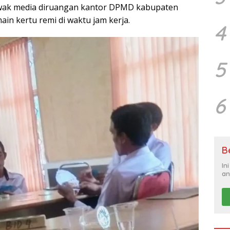
 Awak media diruangan kantor DPMD kabupaten
in kertu remi di waktu jam kerja.
4
5
6
B
In
an