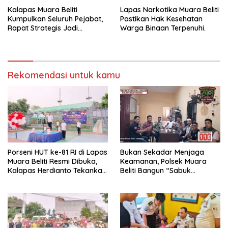
Kalapas Muara Beliti
Lapas Narkotika Muara Beliti
Kumpulkan Seluruh Pejabat,
Pastikan Hak Kesehatan
Rapat Strategis Jadi
Warga Binaan Terpenuhi.
Langkah Nyata Perkuat
Keamanan dan Tingkatkan
Pelayanan Pemasyarakatan
Rekomendasi untuk kamu
Porseni HUT ke-81 RI di Lapas
Bukan Sekadar Menjaga
Muara Beliti Resmi Dibuka,
Keamanan, Polsek Muara
Kalapas Herdianto Tekankan
Beliti Bangun “Sabuk
Sportivitas dan Pembinaan
Kamtibmas” Bersama
Warga Binaan.
Masyarakat