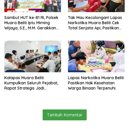
Sambut HUT ke-81 RI, Polsek
Tak Mau Kecolongan! Lapas
Muara Beliti Iptu Miming
Narkotika Muara Beliti Cek
Wijaya, S.E., M.M. Gerakkan
Total Senjata Api, Pastikan
Gotong Royong: Lingkungan
Pengamanan Selalu Siaga 24
Bersih, Warga Nyaman.
Jam
Kalapas Muara Beliti
Lapas Narkotika Muara Beliti
Kumpulkan Seluruh Pejabat,
Pastikan Hak Kesehatan
Rapat Strategis Jadi
Warga Binaan Terpenuhi.
Langkah Nyata Perkuat
Keamanan dan Tingkatkan
Pelayanan Pemasyarakatan
Tambah Komentar