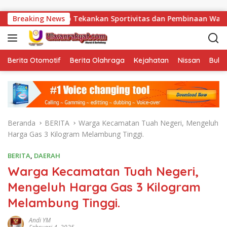
Langsung ke konten
anto Tekankan Sportivitas dan Pembinaan Warga Binaan.
Breaking News
Berita Otomotif
Berita Olahraga
Kejahatan
Nissan
Bulut
Beranda
BERITA
Warga Kecamatan Tuah Negeri, Mengeluh
Harga Gas 3 Kilogram Melambung Tinggi.
BERITA
,
DAERAH
Warga Kecamatan Tuah Negeri,
Mengeluh Harga Gas 3 Kilogram
Melambung Tinggi.
Andi YM