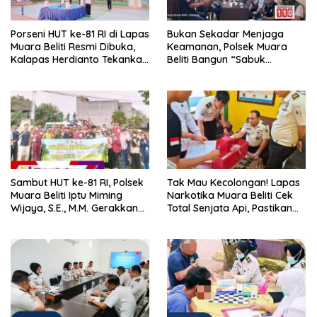
Porseni HUT ke-81 RI di Lapas
Bukan Sekadar Menjaga
Muara Beliti Resmi Dibuka,
Keamanan, Polsek Muara
Kalapas Herdianto Tekankan
Beliti Bangun “Sabuk
Sportivitas dan Pembinaan
Kamtibmas” Bersama
Warga Binaan.
Masyarakat
Sambut HUT ke-81 RI, Polsek
Tak Mau Kecolongan! Lapas
Muara Beliti Iptu Miming
Narkotika Muara Beliti Cek
Wijaya, S.E., M.M. Gerakkan
Total Senjata Api, Pastikan
Gotong Royong: Lingkungan
Pengamanan Selalu Siaga 24
Bersih, Warga Nyaman.
Jam