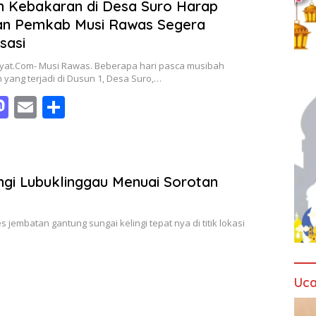
 Kebakaran di Desa Suro Harap
an Pemkab Musi Rawas Segera
sasi
yat.Com- Musi Rawas. Beberapa hari pasca musibah
yang terjadi di Dusun 1, Desa Suro,…
M
E
S
c
as
m
h
to
ai
ar
d
l
e
ngi Lubuklinggau Menuai Sorotan
o
n
jembatan gantung sungai kelingi tepat nya di titik lokasi
Uca