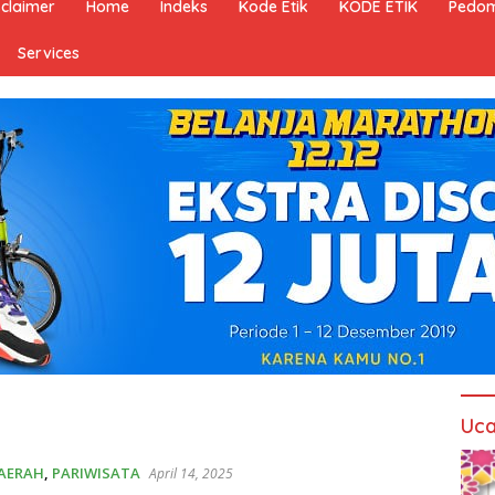
sclaimer
Home
Indeks
Kode Etik
KODE ETIK
Pedom
Services
Uca
AERAH
,
PARIWISATA
April 14, 2025