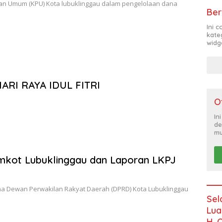
han Umum (KPU) Kota lubuklinggau dalam pengelolaan dana
Ber
Ini 
kate
widg
RI RAYA IDUL FITRI
O
In
de
mu
emkot Lubuklinggau dan Laporan LKPJ
na Dewan Perwakilan Rakyat Daerah (DPRD) Kota Lubuklinggau
Sel
Lua
H. 