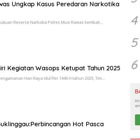
awas Ungkap Kasus Peredaran Narkotika
4
– Satuan Reserse Narkoba Polres Musi Rawas kembali…
5
6
ri Kegiatan Wasops Ketupat Tahun 2025
ngamanan Hari Raya Idul Fitri 1446 H tahun 2025, Tim…
B
In
an
buklinggau:Perbincangan Hot Pasca