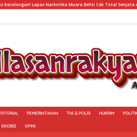
s Narkotika Muara Beliti Cek Total Senjata Api, Pastikan Pen
ERTORIAL
PEMERINTAHAN
TNI & POLRI
HUKRIM
POLITI
EKOBIS
OPINI