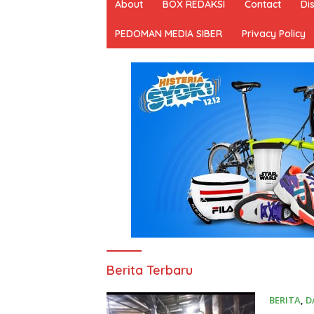
About
BOX REDAKSI
Contact
Di
PEDOMAN MEDIA SIBER
Privacy Policy
Ulasan
Berita Terbaru
Rakyat
BERITA
,
D