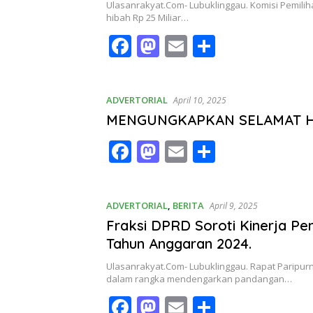
o
n
Ulasanrakyat.Com- Lubuklinggau. Komisi Pemili
k
hibah Rp 25 Miliar…
F
M
E
S
ac
as
m
h
e
to
ai
ar
ADVERTORIAL
April 10, 2025
b
d
l
e
MENGUNGKAPKAN SELAMAT HA
o
o
F
M
E
S
o
n
ac
as
m
h
k
e
to
ai
ar
ADVERTORIAL
,
BERITA
April 9, 2025
b
d
l
e
Fraksi DPRD Soroti Kinerja P
o
o
Tahun Anggaran 2024.
o
n
Ulasanrakyat.Com- Lubuklinggau. Rapat Paripur
k
dalam rangka mendengarkan pandangan…
F
M
E
S