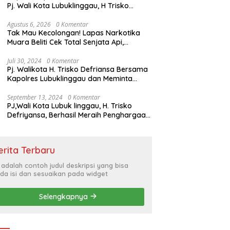
Pj. Wali Kota Lubuklinggau, H Trisko
Defriyansa Dengan Agenda
Mendengarkan Pidato Kenegaraan
Agustus 6, 2026
0 Komentar
Tak Mau Kecolongan! Lapas Narkotika
Presiden RI Dalam Rangka HUT ke-79
Muara Beliti Cek Total Senjata Api,
Pastikan Pengamanan Selalu Siaga 24
Jam
Juli 30, 2024
0 Komentar
Pj. Walikota H. Trisko Defriansa Bersama
Kapolres Lubuklinggau dan Meminta
Kepada Masyarakat Cerdas Menyikapi
Hajatan Politik
September 13, 2024
0 Komentar
PJ,Wali Kota Lubuk linggau, H. Trisko
Defriyansa, Berhasil Meraih Penghargaan
Bergengsi Dengan Menerapkan Sistem
Merit Dalam Pengisian JPT
erita Terbaru
i adalah contoh judul deskripsi yang bisa
da isi dan sesuaikan pada widget
Selengkapnya