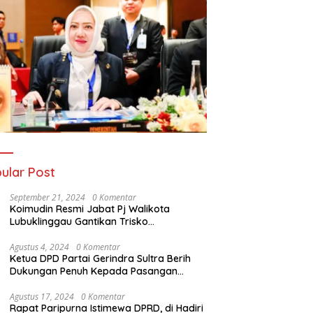
ular Post
September 21, 2024
0 Komentar
Koimudin Resmi Jabat Pj Walikota
Lubuklinggau Gantikan Trisko
Defriansyah
Agustus 4, 2024
0 Komentar
Ketua DPD Partai Gerindra Sultra Berih
Dukungan Penuh Kepada Pasangan
Calon Bupati Konawe dan Wakil Bupati
Konawe (HADIR) di Pilkada Konawe 2024
Agustus 17, 2024
0 Komentar
Rapat Paripurna Istimewa DPRD, di Hadiri