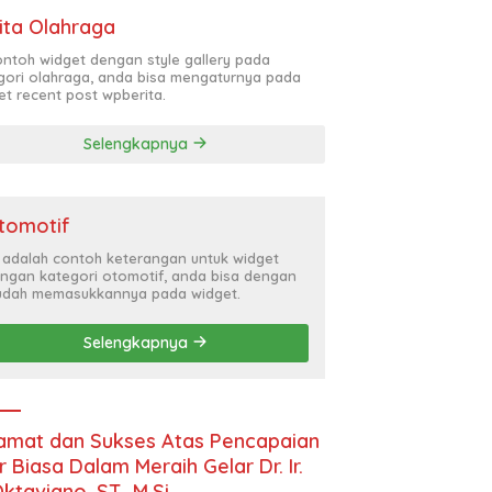
ita Olahraga
contoh widget dengan style gallery pada
gori olahraga, anda bisa mengaturnya pada
et recent post wpberita.
Selengkapnya
tomotif
i adalah contoh keterangan untuk widget
ngan kategori otomotif, anda bisa dengan
dah memasukkannya pada widget.
Selengkapnya
amat dan Sukses Atas Pencapaian
r Biasa Dalam Meraih Gelar Dr. Ir.
Oktaviano, ST., M.Si.