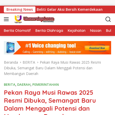
Langsung ke konten
eliti Gelar Aksi Bersih Kemerdekaan
Breaking News
Vonis Korupsi Je
Berita Otomotif
Berita Olahraga
Kejahatan
Nissan
Bulut
Beranda
BERITA
Pekan Raya Musi Rawas 2025 Resmi
Dibuka, Semangat Baru Dalam Menggali Potensi dan
Membangun Daerah
BERITA
,
DAERAH
,
PEMERINTAHAN
Pekan Raya Musi Rawas 2025
Resmi Dibuka, Semangat Baru
Dalam Menggali Potensi dan