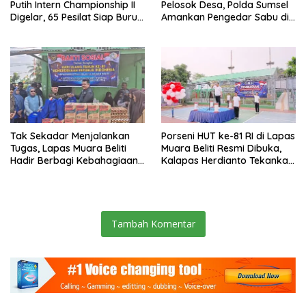
Putih Intern Championship II
Pelosok Desa, Polda Sumsel
Digelar, 65 Pesilat Siap Buru
Amankan Pengedar Sabu di
Prestasi Menuju Porprov
Musi Rawas
2027
Tak Sekadar Menjalankan
Porseni HUT ke-81 RI di Lapas
Tugas, Lapas Muara Beliti
Muara Beliti Resmi Dibuka,
Hadir Berbagi Kebahagiaan
Kalapas Herdianto Tekankan
untuk Anak Panti Asuhan
Sportivitas dan Pembinaan
Warga Binaan.
Tambah Komentar