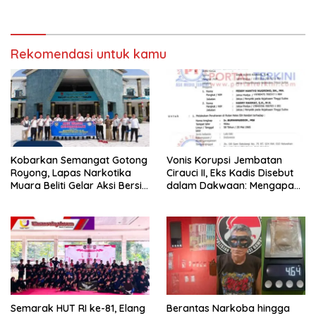
untuk Anak Panti Asuhan
Sportivitas dan Pembinaan
Warga Binaan.
Rekomendasi untuk kamu
Kobarkan Semangat Gotong
Vonis Korupsi Jembatan
Royong, Lapas Narkotika
Cirauci II, Eks Kadis Disebut
Muara Beliti Gelar Aksi Bersih
dalam Dakwaan: Mengapa
Kemerdekaan
Tak Jadi Terdakwa?
Semarak HUT RI ke-81, Elang
Berantas Narkoba hingga