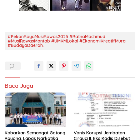
#PekanRayaMusiRawas2025 #RatnaMachmud
#MusiRawasMantab #UMKMLokal #EkonomiKreatifMura
#BudayaDaerah.
Baca Juga
Kobarkan Semangat Gotong
Vonis Korupsi Jembatan
Royong, Lapas Narkotika
Cirauci II, Eks Kadis Disebut