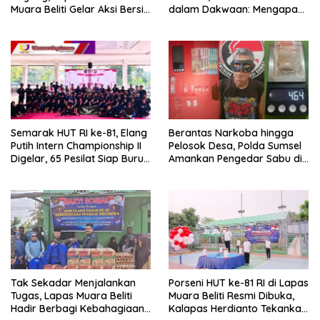
Muara Beliti Gelar Aksi Bersih
dalam Dakwaan: Mengapa
Kemerdekaan
Tak Jadi Terdakwa?
Semarak HUT RI ke-81, Elang
Berantas Narkoba hingga
Putih Intern Championship II
Pelosok Desa, Polda Sumsel
Digelar, 65 Pesilat Siap Buru
Amankan Pengedar Sabu di
Prestasi Menuju Porprov
Musi Rawas
2027
Tak Sekadar Menjalankan
Porseni HUT ke-81 RI di Lapas
Tugas, Lapas Muara Beliti
Muara Beliti Resmi Dibuka,
Hadir Berbagi Kebahagiaan
Kalapas Herdianto Tekankan