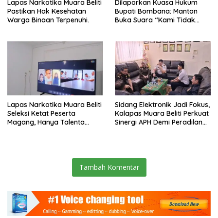
Lapas Narkotika Muara Beliti
Dilaporkan Kuasa Hukum
Pastikan Hak Kesehatan
Bupati Bombana: Manton
Warga Binaan Terpenuhi.
Buka Suara “Kami Tidak
Pernah Menutup Ruang Hak
Jawab”.
Lapas Narkotika Muara Beliti
Sidang Elektronik Jadi Fokus,
Seleksi Ketat Peserta
Kalapas Muara Beliti Perkuat
Magang, Hanya Talenta
Sinergi APH Demi Peradilan
Berintegritas yang Lolos.
Pidana yang Modern dan
Efektif
Tambah Komentar