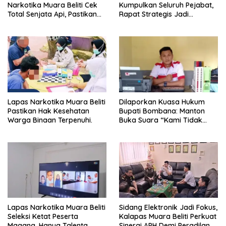
Narkotika Muara Beliti Cek
Kumpulkan Seluruh Pejabat,
Total Senjata Api, Pastikan
Rapat Strategis Jadi
Pengamanan Selalu Siaga 24
Langkah Nyata Perkuat
Jam
Keamanan dan Tingkatkan
Pelayanan Pemasyarakatan
Lapas Narkotika Muara Beliti
Dilaporkan Kuasa Hukum
Pastikan Hak Kesehatan
Bupati Bombana: Manton
Warga Binaan Terpenuhi.
Buka Suara “Kami Tidak
Pernah Menutup Ruang Hak
Jawab”.
Lapas Narkotika Muara Beliti
Sidang Elektronik Jadi Fokus,
Seleksi Ketat Peserta
Kalapas Muara Beliti Perkuat
Magang, Hanya Talenta
Sinergi APH Demi Peradilan