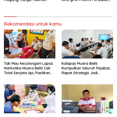
Berintegritas yang Lolos.
Pidana yang Modern dan
Efektif
Rekomendasi untuk kamu
Tak Mau Kecolongan! Lapas
Kalapas Muara Beliti
Narkotika Muara Beliti Cek
Kumpulkan Seluruh Pejabat,
Total Senjata Api, Pastikan
Rapat Strategis Jadi
Pengamanan Selalu Siaga 24
Langkah Nyata Perkuat
Jam
Keamanan dan Tingkatkan
Pelayanan Pemasyarakatan