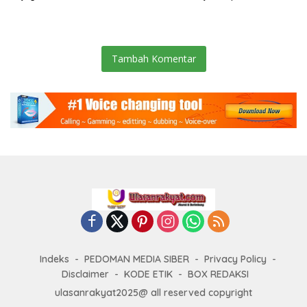
Gotong Royong: Lingkungan
Pengamanan Selalu Siaga 24
Bersih, Warga Nyaman.
Jam
Tambah Komentar
Indeks
PEDOMAN MEDIA SIBER
Privacy Policy
Disclaimer
KODE ETIK
BOX REDAKSI
ulasanrakyat2025@ all reserved copyright