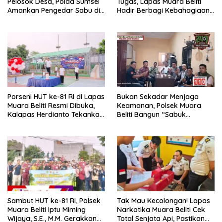
Pelosok Desa, Polda Sumsel
Tugas, Lapas Muara Beliti
Amankan Pengedar Sabu di
Hadir Berbagi Kebahagiaan
Musi Rawas
untuk Anak Panti Asuhan
Porseni HUT ke-81 RI di Lapas
Bukan Sekadar Menjaga
Muara Beliti Resmi Dibuka,
Keamanan, Polsek Muara
Kalapas Herdianto Tekankan
Beliti Bangun “Sabuk
Sportivitas dan Pembinaan
Kamtibmas” Bersama
Warga Binaan.
Masyarakat
Sambut HUT ke-81 RI, Polsek
Tak Mau Kecolongan! Lapas
Muara Beliti Iptu Miming
Narkotika Muara Beliti Cek
Wijaya, S.E., M.M. Gerakkan
Total Senjata Api, Pastikan