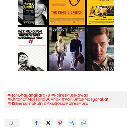
#HariBhayangkara79 #PolresMusiRawas
#KhitananMassal1000Anak #PolriUntukMasyarakat
#HSIBersamaPolri #AksiSosialPolresMura