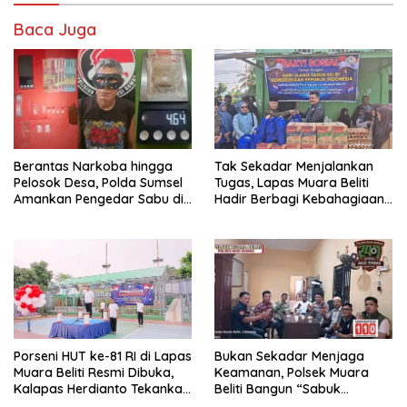
Baca Juga
Berantas Narkoba hingga
Tak Sekadar Menjalankan
Pelosok Desa, Polda Sumsel
Tugas, Lapas Muara Beliti
Amankan Pengedar Sabu di
Hadir Berbagi Kebahagiaan
Musi Rawas
untuk Anak Panti Asuhan
Porseni HUT ke-81 RI di Lapas
Bukan Sekadar Menjaga
Muara Beliti Resmi Dibuka,
Keamanan, Polsek Muara
Kalapas Herdianto Tekankan
Beliti Bangun “Sabuk
Sportivitas dan Pembinaan
Kamtibmas” Bersama