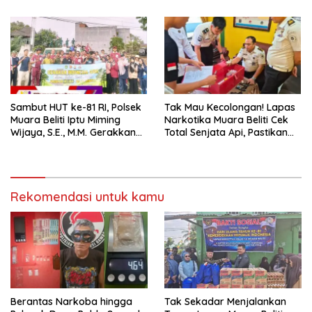
Warga Binaan.
Masyarakat
Sambut HUT ke-81 RI, Polsek
Tak Mau Kecolongan! Lapas
Muara Beliti Iptu Miming
Narkotika Muara Beliti Cek
Wijaya, S.E., M.M. Gerakkan
Total Senjata Api, Pastikan
Gotong Royong: Lingkungan
Pengamanan Selalu Siaga 24
Bersih, Warga Nyaman.
Jam
Rekomendasi untuk kamu
Berantas Narkoba hingga
Tak Sekadar Menjalankan