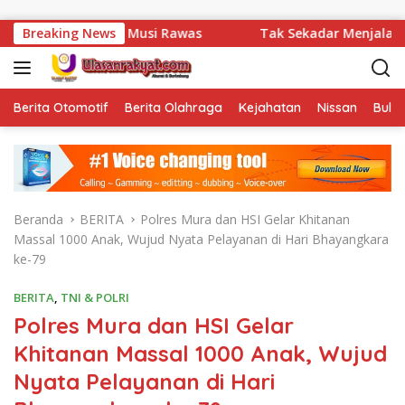
Langsung ke konten
bu di Musi Rawas
Breaking News
Tak Sekadar Menjalankan Tugas, Lap
Berita Otomotif
Berita Olahraga
Kejahatan
Nissan
Bulut
Beranda
BERITA
Polres Mura dan HSI Gelar Khitanan
Massal 1000 Anak, Wujud Nyata Pelayanan di Hari Bhayangkara
ke-79
BERITA
,
TNI & POLRI
Polres Mura dan HSI Gelar
Khitanan Massal 1000 Anak, Wujud
Nyata Pelayanan di Hari