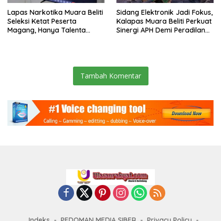
Lapas Narkotika Muara Beliti
Sidang Elektronik Jadi Fokus,
Seleksi Ketat Peserta
Kalapas Muara Beliti Perkuat
Magang, Hanya Talenta
Sinergi APH Demi Peradilan
Berintegritas yang Lolos.
Pidana yang Modern dan
Efektif
Tambah Komentar
Indeks
PEDOMAN MEDIA SIBER
Privacy Policy