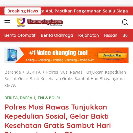
Langsung ke konten
Senjata Api, Pastikan Pengamanan Selalu Siaga 24 Jam
Breaking News
Berita Otomotif
Berita Olahraga
Kejahatan
Nissan
Bulut
Beranda
BERITA
Polres Musi Rawas Tunjukkan Kepedulian
Sosial, Gelar Bakti Kesehatan Gratis Sambut Hari Bhayangkara
ke-79.
BERITA
,
DAERAH
,
TNI & POLRI
Polres Musi Rawas Tunjukkan
Kepedulian Sosial, Gelar Bakti
Kesehatan Gratis Sambut Hari