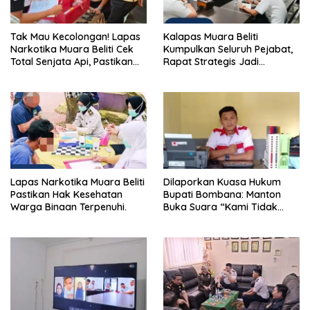
Tak Mau Kecolongan! Lapas
Kalapas Muara Beliti
Narkotika Muara Beliti Cek
Kumpulkan Seluruh Pejabat,
Total Senjata Api, Pastikan
Rapat Strategis Jadi
Pengamanan Selalu Siaga 24
Langkah Nyata Perkuat
Jam
Keamanan dan Tingkatkan
Pelayanan Pemasyarakatan
Lapas Narkotika Muara Beliti
Dilaporkan Kuasa Hukum
Pastikan Hak Kesehatan
Bupati Bombana: Manton
Warga Binaan Terpenuhi.
Buka Suara “Kami Tidak
Pernah Menutup Ruang Hak
Jawab”.