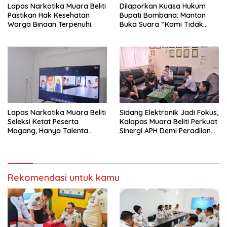
Lapas Narkotika Muara Beliti
Dilaporkan Kuasa Hukum
Pastikan Hak Kesehatan
Bupati Bombana: Manton
Warga Binaan Terpenuhi.
Buka Suara “Kami Tidak
Pernah Menutup Ruang Hak
Jawab”.
Lapas Narkotika Muara Beliti
Sidang Elektronik Jadi Fokus,
Seleksi Ketat Peserta
Kalapas Muara Beliti Perkuat
Magang, Hanya Talenta
Sinergi APH Demi Peradilan
Berintegritas yang Lolos.
Pidana yang Modern dan
Efektif
Rekomendasi untuk kamu