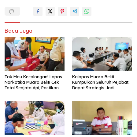
Baca Juga
Tak Mau Kecolongan! Lapas
Kalapas Muara Beliti
Narkotika Muara Beliti Cek
Kumpulkan Seluruh Pejabat,
Total Senjata Api, Pastikan
Rapat Strategis Jadi
Pengamanan Selalu Siaga 24
Langkah Nyata Perkuat
Jam
Keamanan dan Tingkatkan
Pelayanan Pemasyarakatan