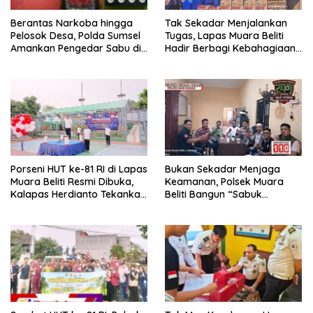
Berantas Narkoba hingga
Tak Sekadar Menjalankan
Pelosok Desa, Polda Sumsel
Tugas, Lapas Muara Beliti
Amankan Pengedar Sabu di
Hadir Berbagi Kebahagiaan
Musi Rawas
untuk Anak Panti Asuhan
Porseni HUT ke-81 RI di Lapas
Bukan Sekadar Menjaga
Muara Beliti Resmi Dibuka,
Keamanan, Polsek Muara
Kalapas Herdianto Tekankan
Beliti Bangun “Sabuk
Sportivitas dan Pembinaan
Kamtibmas” Bersama
Warga Binaan.
Masyarakat