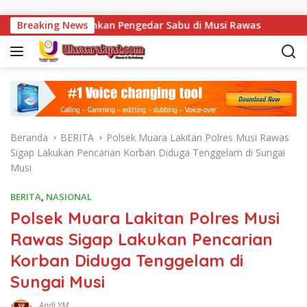
Langsung ke konten
el Amankan Pengedar Sabu di Musi Rawas
Breaking News
Tak Sekadar M
Beranda
BERITA
Polsek Muara Lakitan Polres Musi Rawas
Sigap Lakukan Pencarian Korban Diduga Tenggelam di Sungai
Musi
BERITA
,
NASIONAL
Polsek Muara Lakitan Polres Musi
Rawas Sigap Lakukan Pencarian
Korban Diduga Tenggelam di
Sungai Musi
Andi YM