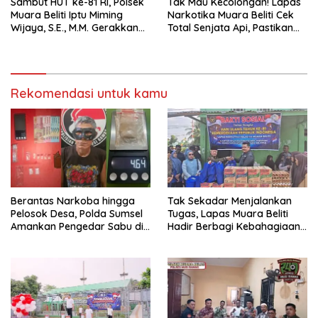
Sambut HUT ke-81 RI, Polsek
Tak Mau Kecolongan! Lapas
Muara Beliti Iptu Miming
Narkotika Muara Beliti Cek
Wijaya, S.E., M.M. Gerakkan
Total Senjata Api, Pastikan
Gotong Royong: Lingkungan
Pengamanan Selalu Siaga 24
Bersih, Warga Nyaman.
Jam
Rekomendasi untuk kamu
Berantas Narkoba hingga
Tak Sekadar Menjalankan
Pelosok Desa, Polda Sumsel
Tugas, Lapas Muara Beliti
Amankan Pengedar Sabu di
Hadir Berbagi Kebahagiaan
Musi Rawas
untuk Anak Panti Asuhan