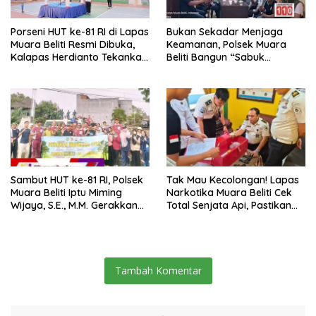
Porseni HUT ke-81 RI di Lapas
Bukan Sekadar Menjaga
Muara Beliti Resmi Dibuka,
Keamanan, Polsek Muara
Kalapas Herdianto Tekankan
Beliti Bangun “Sabuk
Sportivitas dan Pembinaan
Kamtibmas” Bersama
Warga Binaan.
Masyarakat
Sambut HUT ke-81 RI, Polsek
Tak Mau Kecolongan! Lapas
Muara Beliti Iptu Miming
Narkotika Muara Beliti Cek
Wijaya, S.E., M.M. Gerakkan
Total Senjata Api, Pastikan
Gotong Royong: Lingkungan
Pengamanan Selalu Siaga 24
Bersih, Warga Nyaman.
Jam
Tambah Komentar