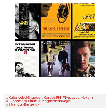
#KajariLubuklinggau #KorupsiPMI #KepastianHukum
#SupremasiHukum #PengawasanKejati
#SilampariBergerak