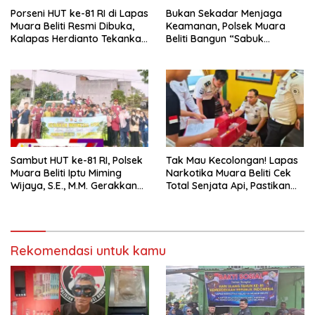
Porseni HUT ke-81 RI di Lapas
Bukan Sekadar Menjaga
Muara Beliti Resmi Dibuka,
Keamanan, Polsek Muara
Kalapas Herdianto Tekankan
Beliti Bangun “Sabuk
Sportivitas dan Pembinaan
Kamtibmas” Bersama
Warga Binaan.
Masyarakat
Sambut HUT ke-81 RI, Polsek
Tak Mau Kecolongan! Lapas
Muara Beliti Iptu Miming
Narkotika Muara Beliti Cek
Wijaya, S.E., M.M. Gerakkan
Total Senjata Api, Pastikan
Gotong Royong: Lingkungan
Pengamanan Selalu Siaga 24
Bersih, Warga Nyaman.
Jam
Rekomendasi untuk kamu