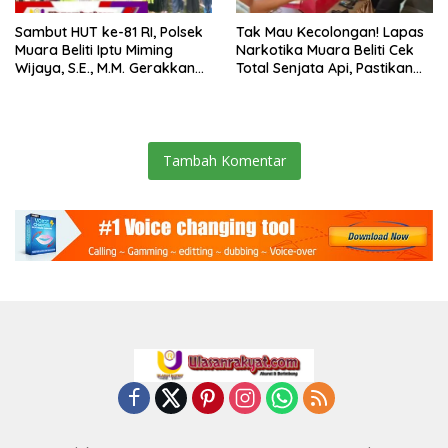
Sambut HUT ke-81 RI, Polsek
Tak Mau Kecolongan! Lapas
Muara Beliti Iptu Miming
Narkotika Muara Beliti Cek
Wijaya, S.E., M.M. Gerakkan
Total Senjata Api, Pastikan
Gotong Royong: Lingkungan
Pengamanan Selalu Siaga 24
Bersih, Warga Nyaman.
Jam
Tambah Komentar