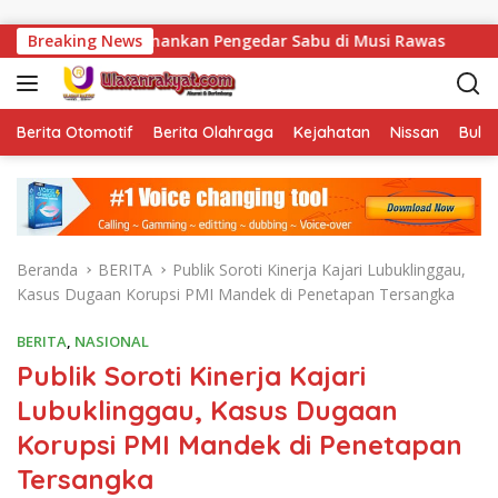
Langsung ke konten
msel Amankan Pengedar Sabu di Musi Rawas
Breaking News
Tak Sekada
Berita Otomotif
Berita Olahraga
Kejahatan
Nissan
Bulut
Beranda
BERITA
Publik Soroti Kinerja Kajari Lubuklinggau,
Kasus Dugaan Korupsi PMI Mandek di Penetapan Tersangka
BERITA
,
NASIONAL
Publik Soroti Kinerja Kajari
Lubuklinggau, Kasus Dugaan
Korupsi PMI Mandek di Penetapan
Tersangka