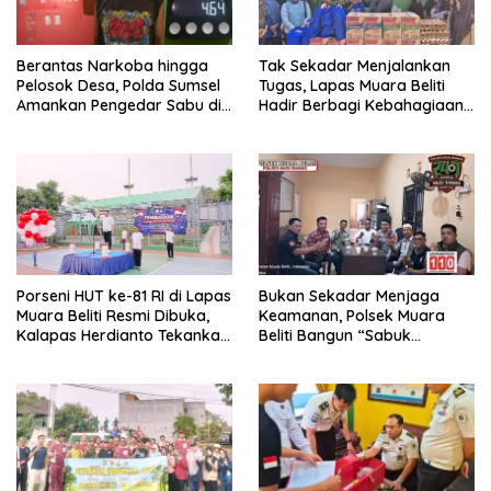
Berantas Narkoba hingga
Tak Sekadar Menjalankan
Pelosok Desa, Polda Sumsel
Tugas, Lapas Muara Beliti
Amankan Pengedar Sabu di
Hadir Berbagi Kebahagiaan
Musi Rawas
untuk Anak Panti Asuhan
Porseni HUT ke-81 RI di Lapas
Bukan Sekadar Menjaga
Muara Beliti Resmi Dibuka,
Keamanan, Polsek Muara
Kalapas Herdianto Tekankan
Beliti Bangun “Sabuk
Sportivitas dan Pembinaan
Kamtibmas” Bersama
Warga Binaan.
Masyarakat