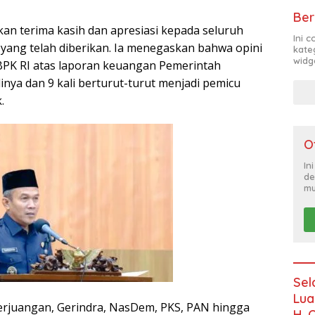
Ber
an terima kasih dan apresiasi kepada seluruh
Ini 
an yang telah diberikan. Ia menegaskan bahwa opini
kate
widg
BPK RI atas laporan keuangan Pemerintah
nya dan 9 kali berturut-turut menjadi pemicu
.
O
In
de
mu
Sel
Lua
 Perjuangan, Gerindra, NasDem, PKS, PAN hingga
H. 