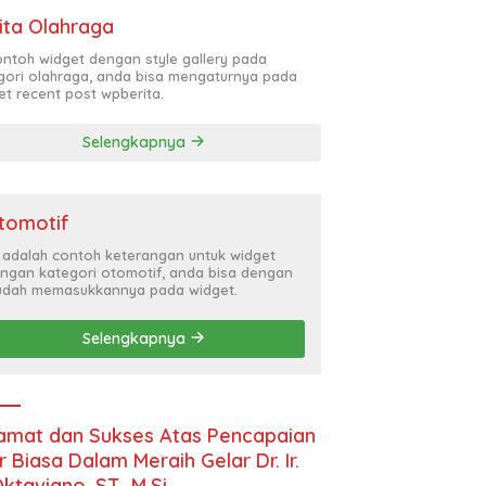
ita Olahraga
contoh widget dengan style gallery pada
gori olahraga, anda bisa mengaturnya pada
et recent post wpberita.
Selengkapnya
tomotif
i adalah contoh keterangan untuk widget
ngan kategori otomotif, anda bisa dengan
dah memasukkannya pada widget.
Selengkapnya
amat dan Sukses Atas Pencapaian
r Biasa Dalam Meraih Gelar Dr. Ir.
Oktaviano, ST., M.Si.