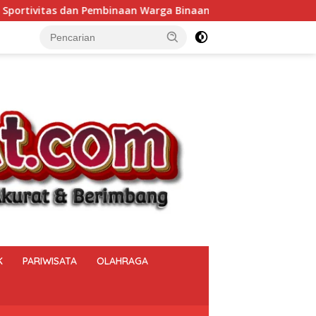
rga Binaan.
Bukan Sekadar Menjaga Keamanan, Polsek
K
PARIWISATA
OLAHRAGA