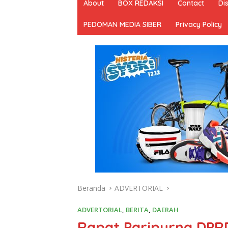
About
BOX REDAKSI
Contact
Di
PEDOMAN MEDIA SIBER
Privacy Policy
Beranda
ADVERTORIAL
ADVERTORIAL
,
BERITA
,
DAERAH
Rapat Paripurna DPRD