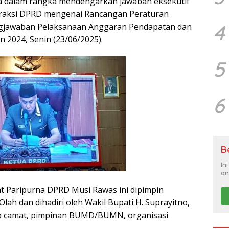
a dalam rangka mendengarkan jawaban eksekutif
raksi DPRD mengenai Rancangan Peraturan
4
ngjawaban Pelaksanaan Anggaran Pendapatan dan
 2024, Senin (23/06/2025).
5
6
B
In
an
t Paripurna DPRD Musi Rawas ini dipimpin
lah dan dihadiri oleh Wakil Bupati H. Suprayitno,
a camat, pimpinan BUMD/BUMN, organisasi