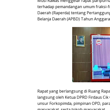
Musi Rawas menggelar rapat paripurn
terhadap pemandangan umum fraksi-f
Daerah (Raperda) tentang Pertanggu
Belanja Daerah (APBD) Tahun Anggaran
Rapat yang berlangsung di Ruang Rapa
langsung oleh Ketua DPRD Firdaus Cik O
unsur Forkopimda, pimpinan OPD, par
masyarakat, serta tokoh masyarakat.