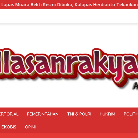
buka, Kalapas Herdianto Tekankan Sportivitas dan Pembinaan Wa
ERTORIAL
PEMERINTAHAN
TNI & POLRI
HUKRIM
POLITI
EKOBIS
OPINI