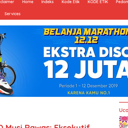
sclaimer
Home
Indeks
Kode Etik
KODE ETIK
Pedom
Services
Uca
 Musi Rawas: Eksekutif