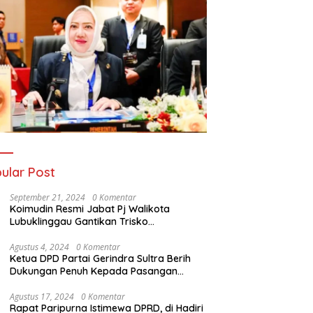
ular Post
September 21, 2024
0 Komentar
Koimudin Resmi Jabat Pj Walikota
Lubuklinggau Gantikan Trisko
Defriansyah
Agustus 4, 2024
0 Komentar
Ketua DPD Partai Gerindra Sultra Berih
Dukungan Penuh Kepada Pasangan
Calon Bupati Konawe dan Wakil Bupati
Konawe (HADIR) di Pilkada Konawe 2024
Agustus 17, 2024
0 Komentar
Rapat Paripurna Istimewa DPRD, di Hadiri