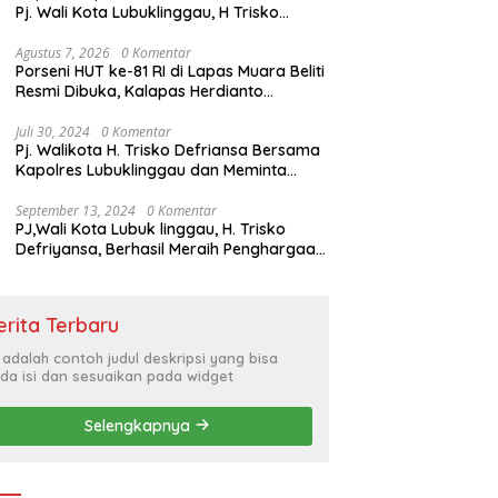
Pj. Wali Kota Lubuklinggau, H Trisko
Defriyansa Dengan Agenda
Mendengarkan Pidato Kenegaraan
Agustus 7, 2026
0 Komentar
Porseni HUT ke-81 RI di Lapas Muara Beliti
Presiden RI Dalam Rangka HUT ke-79
Resmi Dibuka, Kalapas Herdianto
Tekankan Sportivitas dan Pembinaan
Warga Binaan.
Juli 30, 2024
0 Komentar
Pj. Walikota H. Trisko Defriansa Bersama
Kapolres Lubuklinggau dan Meminta
Kepada Masyarakat Cerdas Menyikapi
Hajatan Politik
September 13, 2024
0 Komentar
PJ,Wali Kota Lubuk linggau, H. Trisko
Defriyansa, Berhasil Meraih Penghargaan
Bergengsi Dengan Menerapkan Sistem
Merit Dalam Pengisian JPT
erita Terbaru
i adalah contoh judul deskripsi yang bisa
da isi dan sesuaikan pada widget
Selengkapnya