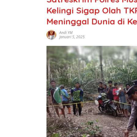
Kelingi Sigap Olah T
Meninggal Dunia di K
Andi YM
Januari 5, 2025