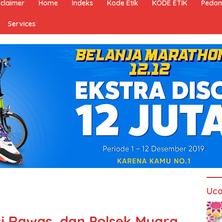
sclaimer
Home
Indeks
Kode Etik
KODE ETIK
Pedom
Services
Uca
si Rawas, dan Polsek Muara