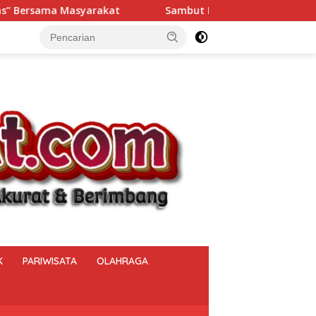
Sambut HUT ke-81 RI, Polsek Muara Beliti Iptu Miming Wija
K
PARIWISATA
OLAHRAGA