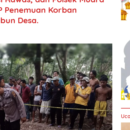
KP Penemuan Korban
ebun Desa.
Uca