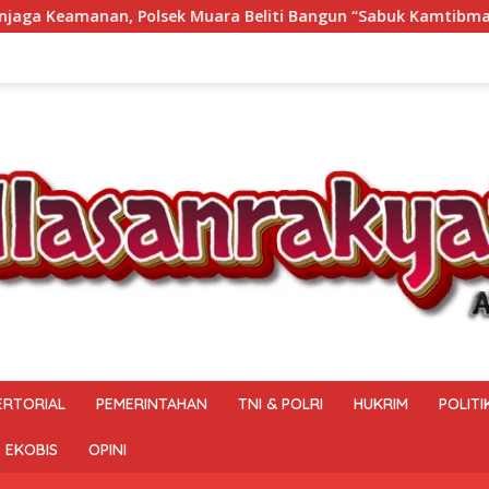
a Beliti Bangun “Sabuk Kamtibmas” Bersama Masyarakat
ERTORIAL
PEMERINTAHAN
TNI & POLRI
HUKRIM
POLITI
EKOBIS
OPINI