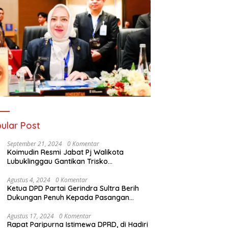
ular Post
September 21, 2024
0 Komentar
Koimudin Resmi Jabat Pj Walikota
Lubuklinggau Gantikan Trisko
Defriansyah
Agustus 4, 2024
0 Komentar
Ketua DPD Partai Gerindra Sultra Berih
Dukungan Penuh Kepada Pasangan
Calon Bupati Konawe dan Wakil Bupati
Konawe (HADIR) di Pilkada Konawe 2024
Agustus 17, 2024
0 Komentar
Rapat Paripurna Istimewa DPRD, di Hadiri