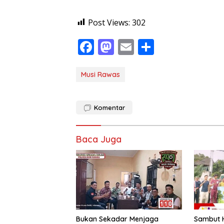
Post Views:
302
F
M
E
S
ac
as
m
h
e
to
ai
ar
Musi Rawas
b
d
l
e
o
o
Komentar
o
n
k
Baca Juga
Bukan Sekadar Menjaga
Sambut H