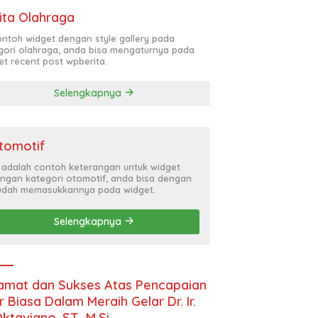
ita Olahraga
contoh widget dengan style gallery pada
gori olahraga, anda bisa mengaturnya pada
et recent post wpberita.
Selengkapnya
tomotif
i adalah contoh keterangan untuk widget
ngan kategori otomotif, anda bisa dengan
dah memasukkannya pada widget.
Selengkapnya
amat dan Sukses Atas Pencapaian
r Biasa Dalam Meraih Gelar Dr. Ir.
Oktaviano, ST., M.Si.