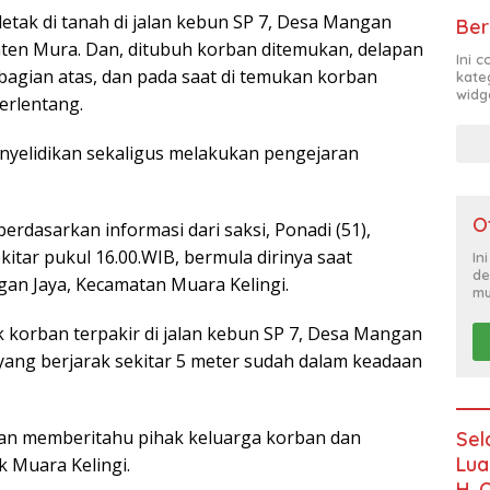
etak di tanah di jalan kebun SP 7, Desa Mangan
Ber
aten Mura. Dan, ditubuh korban ditemukan, delapan
Ini 
r bagian atas, dan pada saat di temukan korban
kate
widg
erlentang.
enyelidikan sekaligus melakukan pengejaran
O
erdasarkan informasi dari saksi, Ponadi (51),
kitar pukul 16.00.WIB, bermula dirinya saat
In
de
gan Jaya, Kecamatan Muara Kelingi.
mu
k korban terpakir di jalan kebun SP 7, Desa Mangan
yang berjarak sekitar 5 meter sudah dalam keadaan
dan memberitahu pihak keluarga korban dan
Sel
Lua
k Muara Kelingi.
H. 