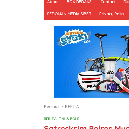
About
BOX REDAKSI
Contact
Di
PEDOMAN MEDIA SIBER
Privacy Policy
Beranda
BERITA
BERITA
,
TNI & POLRI
Satreskrim Polres Mu