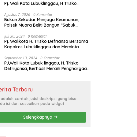
Pj. Wali Kota Lubuklinggau, H Trisko
Defriyansa Dengan Agenda
Mendengarkan Pidato Kenegaraan
Agustus 7, 2026
0 Komentar
Bukan Sekadar Menjaga Keamanan,
Presiden RI Dalam Rangka HUT ke-79
Polsek Muara Beliti Bangun “Sabuk
Kamtibmas” Bersama Masyarakat
Juli 30, 2024
0 Komentar
Pj. Walikota H. Trisko Defriansa Bersama
Kapolres Lubuklinggau dan Meminta
Kepada Masyarakat Cerdas Menyikapi
Hajatan Politik
September 13, 2024
0 Komentar
PJ,Wali Kota Lubuk linggau, H. Trisko
Defriyansa, Berhasil Meraih Penghargaan
Bergengsi Dengan Menerapkan Sistem
Merit Dalam Pengisian JPT
erita Terbaru
i adalah contoh judul deskripsi yang bisa
da isi dan sesuaikan pada widget
Selengkapnya